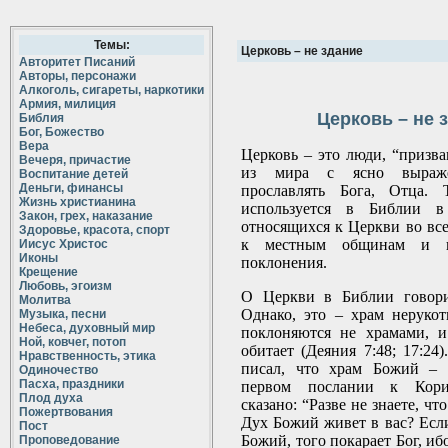
Темы:
Церковь – не здание
Авторитет Писаний
Авторы, персонажи
Алкоголь, сигареты, наркотики
Армия, милиция
Церковь – не 
Библия
Бог, Божество
Вера
Церковь – это люди, “призв
Вечеря, причастие
из мира с ясно выраж
Воспитание детей
Деньги, финансы
прославлять Бога, Отца. 
Жизнь христианина
используется в Библии в 
Закон, грех, наказание
относящихся к Церкви во вс
Здоровье, красота, спорт
к местным общинам и 
Иисус Христос
Иконы
поклонения.
Крещение
Любовь, эгоизм
О Церкви в Библии говори
Молитва
Однако, это – храм неруко
Музыка, песни
Небеса, духовный мир
поклоняются не храмами, 
Ной, ковчег, потоп
обитает (Деяния 7:48; 17:24
Нравственность, этика
писал, что храм Божий – 
Одиночество
Пасха, праздники
первом послании к Корин
Плод духа
сказано: “Разве не знаете, ч
Пожертвования
Дух Божий живет в вас? Если
Пост
Божий, того покарает Бог, иб
Проповедование