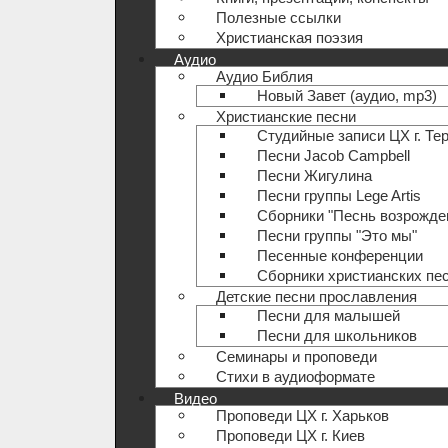
Полезные ccылки
Христианская поэзия
Аудио
Аудио Библия
Новый Завет (аудио, mp3)
Христианские песни
Студийные записи ЦХ г. Те
Песни Jacob Campbell
Песни Жигулина
Песни группы Lege Artis
Сборники "Песнь возрожде
Песни группы "Это мы"
Песенные конференции
Сборники христианских пе
Детские песни прославления
Песни для малышей
Песни для школьников
Семинары и проповеди
Стихи в аудиоформате
Видео
Проповеди ЦХ г. Харьков
Проповеди ЦХ г. Киев