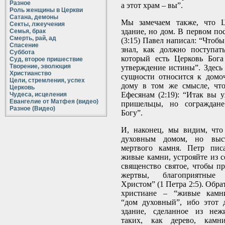
Разное
а этот храм – вы”.
Роль женщины в Церкви
Сатана, демоны
Мы замечаем также, что Ц
Секты, лжеучения
здание, но дом. В первом п
Семья, брак
Смерть, рай, ад
(3:15) Павел написал: “Чтобы
Спасение
знал, как должно поступат
Суббота
который есть Церковь Бога
Суд, второе пришествие
Творение, эволюция
утверждение истины”. Здесь
Христианство
сущности относится к домо
Цели, стремления, успех
дому в том же смысле, чт
Церковь
Ефесянам (2:19): “Итак вы 
Чудеса, исцеления
Евангелие от Матфея (видео)
пришельцы, но сограждан
Разное (Видео)
Богу”.
И, наконец, мы видим, что
духовным домом, но выс
мертвого камня. Петр пис
живые камни, устрояйте из с
священство святое, чтобы п
жертвы, благоприятны
Христом” (1 Петра 2:5). Обра
христиане – “живые камни
“дом духовный”, ибо этот 
здание, сделанное из неж
таких, как дерево, кам