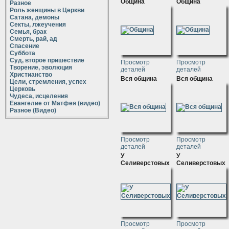
Община
Община
Разное
Роль женщины в Церкви
Сатана, демоны
Секты, лжеучения
Семья, брак
Смерть, рай, ад
Спасение
Суббота
Суд, второе пришествие
Просмотр
Просмотр
Творение, эволюция
деталей
деталей
Христианство
Вся община
Вся община
Цели, стремления, успех
Церковь
Чудеса, исцеления
Евангелие от Матфея (видео)
Разное (Видео)
Просмотр
Просмотр
деталей
деталей
У
У
Селиверстовых
Селиверстовых
Просмотр
Просмотр