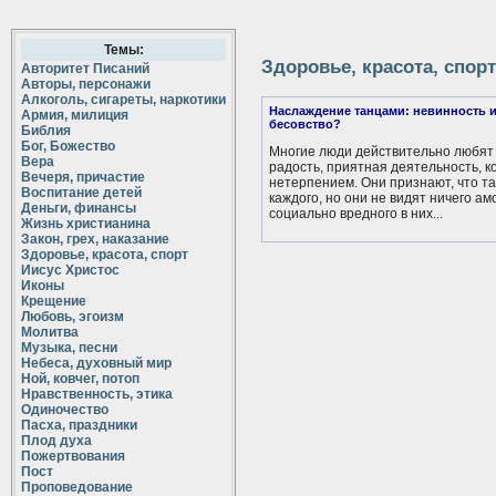
Темы:
Здоровье, красота, спорт
Авторитет Писаний
Авторы, персонажи
Алкоголь, сигареты, наркотики
Наслаждение танцами: невинность 
Армия, милиция
бесовство?
Библия
Бог, Божество
Многие люди действительно любят 
Вера
радость, приятная деятельность, к
Вечеря, причастие
нетерпением. Они признают, что та
Воспитание детей
каждого, но они не видят ничего а
Деньги, финансы
социально вредного в них...
Жизнь христианина
Закон, грех, наказание
Здоровье, красота, спорт
Иисус Христос
Иконы
Крещение
Любовь, эгоизм
Молитва
Музыка, песни
Небеса, духовный мир
Ной, ковчег, потоп
Нравственность, этика
Одиночество
Пасха, праздники
Плод духа
Пожертвования
Пост
Проповедование