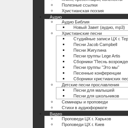
Полезные ccылки
Христианская поэзия
Аудио
Аудио Библия
Новый Завет (аудио, mp3)
Христианские песни
Студийные записи ЦХ г. Те
Песни Jacob Campbell
Песни Жигулина
Песни группы Lege Artis
Сборники "Песнь возрожде
Песни группы "Это мы"
Песенные конференции
Сборники христианских пе
Детские песни прославления
Песни для малышей
Песни для школьников
Семинары и проповеди
Стихи в аудиоформате
Видео
Проповеди ЦХ г. Харьков
Проповеди ЦХ г. Киев