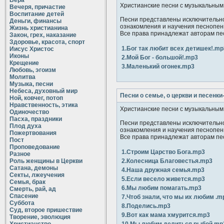
Вера
Христианские песни с музыкальны
Вечеря, причастие
Воспитание детей
Песни представлены исключительно
Деньги, финансы
ознакомления и научения песнопен
Жизнь христианина
Все права принадлежат авторам пе
Закон, грех, наказание
Здоровье, красота, спорт
1.Бог так любит всех детишек!.mp
Иисус Христос
Иконы
2.Мой Бог - большой!.mp3
Крещение
3.Маленький огонек.mp3
Любовь, эгоизм
Молитва
Музыка, песни
Небеса, духовный мир
Песни о семье, о церкви и песенки
Ной, ковчег, потоп
Нравственность, этика
Христианские песни с музыкальны
Одиночество
Пасха, праздники
Песни представлены исключительно
Плод духа
ознакомления и научения песнопен
Пожертвования
Все права принадлежат авторам пе
Пост
Проповедование
1.Строим Царство Бога.mp3
Разное
Роль женщины в Церкви
2.Колесница Благовестья.mp3
Сатана, демоны
4.Наша дружная семья.mp3
Секты, лжеучения
5.Если весело живется.mp3
Семья, брак
6.Мы любим помагать.mp3
Смерть, рай, ад
Спасение
7.Чтоб знали, что мы их любим .m
Суббота
8.Поделись.mp3
Суд, второе пришествие
9.Вот как мама хмурится.mp3
Творение, эволюция