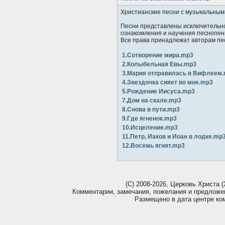
Христианские песни с музыкальны
Песни представлены исключительно
ознакомления и научения песнопен
Все права принадлежат авторам пе
1.Сотворение мира.mp3
2.Колыбельная Евы.mp3
3.Мария отправилась в Вифлеем
4.Звездочка сияет во мне.mp3
5.Рождение Иисуса.mp3
7.Дом на скале.mp3
8.Снова в пути.mp3
9.Где ягненок.mp3
10.Исцеление.mp3
11.Петр, Иаков и Иоан в лодке.mp
12.Восемь ягнят.mp3
(С) 2008-2026, Церковь Христа (
Комментарии, замечания, пожелания и предлож
Размещено в дата центре к