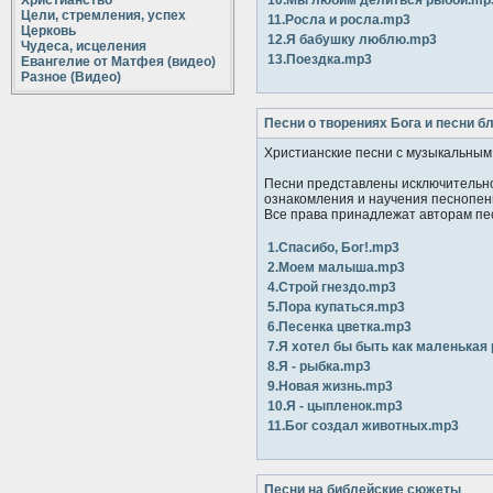
Христианство
10.Мы любим делиться рыбой.mp
Цели, стремления, успех
11.Росла и росла.mp3
Церковь
12.Я бабушку люблю.mp3
Чудеса, исцеления
13.Поездка.mp3
Евангелие от Матфея (видео)
Разное (Видео)
Песни о творениях Бога и песни б
Христианские песни с музыкальны
Песни представлены исключительно
ознакомления и научения песнопен
Все права принадлежат авторам пе
1.Спасибо, Бог!.mp3
2.Моем малыша.mp3
4.Строй гнездо.mp3
5.Пора купаться.mp3
6.Песенка цветка.mp3
7.Я хотел бы быть как маленькая
8.Я - рыбка.mp3
9.Новая жизнь.mp3
10.Я - цыпленок.mp3
11.Бог создал животных.mp3
Песни на библейские сюжеты