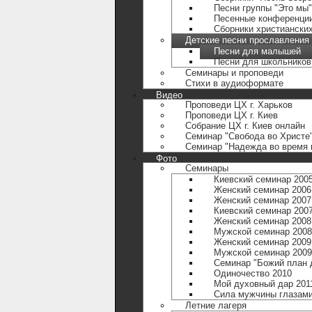
Песни группы "Это мы"
Песенные конференци
Сборники христиански
Детские песни прославления
Песни для малышей
Песни для школьников
Семинары и проповеди
Стихи в аудиоформате
Видео
Проповеди ЦХ г. Харьков
Проповеди ЦХ г. Киев
Собрание ЦХ г. Киев онлайн
Семинар "Свобода во Христе
Семинар "Надежда во время 
Фото
Семинары
Киевский семинар 200
Женский семинар 2006
Женский семинар 2007
Киевский семинар 200
Женский семинар 2008
Мужской семинар 2008
Женский семинар 2009
Мужской семинар 2009
Семинар "Божий план 
Одиночество 2010
Мой духовный дар 201
Сила мужчины глазами
Летние лагеря