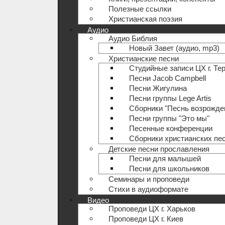
Полезные ccылки
Христианская поэзия
Аудио
Аудио Библия
Новый Завет (аудио, mp3)
Христианские песни
Студийные записи ЦХ г. Те
Песни Jacob Campbell
Песни Жигулина
Песни группы Lege Artis
Сборники "Песнь возрожде
Песни группы "Это мы"
Песенные конференции
Сборники христианских пе
Детские песни прославления
Песни для малышей
Песни для школьников
Семинары и проповеди
Стихи в аудиоформате
Видео
Проповеди ЦХ г. Харьков
Проповеди ЦХ г. Киев