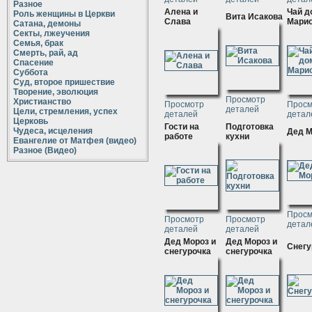
Разное
Алена и
Чай д
Роль женщины в Церкви
Вита Исакова
Слава
Мари
Сатана, демоны
Секты, лжеучения
Семья, брак
Смерть, рай, ад
Спасение
Суббота
Суд, второе пришествие
Творение, эволюция
Просмотр
Христианство
Просмотр
Просм
деталей
Цели, стремления, успех
деталей
детал
Церковь
Гости на
Подготовка
Чудеса, исцеления
Дед М
работе
кухни
Евангелие от Матфея (видео)
Разное (Видео)
Просм
Просмотр
Просмотр
детал
деталей
деталей
Дед Мороз и
Дед Мороз и
Снегу
снегурочка
снегурочка