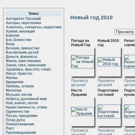
Темы:
Новый год 2010
Авторитет Писаний
Авторы, персонажи
Алкоголь, сигареты, наркотики
Армия, милиция
Библия
Бог, Божество
Погода на
Новый 2010
Репет
Вера
Новый Год
год
сценк
Вечеря, причастие
Воспитание детей
Деньги, финансы
Жизнь христианина
Закон, грех, наказание
Здоровье, красота, спорт
Иисус Христос
Иконы
Просмотр
Просмотр
Просм
Крещение
деталей
деталей
детал
Любовь, эгоизм
Молитва
Настя
Подготовка
Подго
Музыка, песни
Луцыкив
гостевой
кухни
Небеса, духовный мир
Ной, ковчег, потоп
Нравственность, этика
Одиночество
Пасха, праздники
Плод духа
Пожертвования
Пост
Просмотр
Просмотр
Просм
Проповедование
деталей
деталей
детал