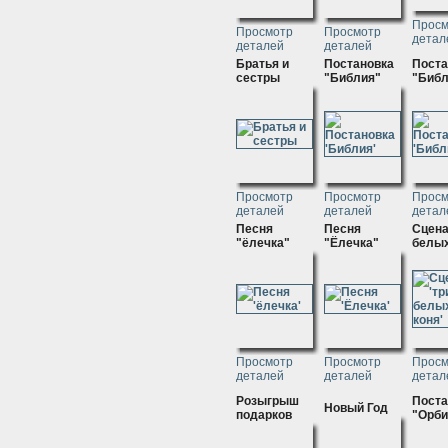
Просм
Просмотр
Просмотр
детал
деталей
деталей
Братья и
Постановка
Поста
сестры
"Библия"
"Библ
Просмотр
Просмотр
Просм
деталей
деталей
детал
Песня
Песня
Сцена
"ёлечка"
"Ёлечка"
белых
Просмотр
Просмотр
Просм
деталей
деталей
детал
Розыгрыш
Поста
Новый Год
подарков
"Орби