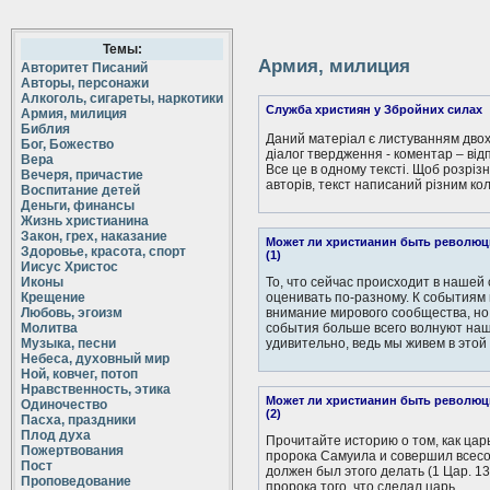
Темы:
Армия, милиция
Авторитет Писаний
Авторы, персонажи
Алкоголь, сигареты, наркотики
Служба християн у Збройних силах
Армия, милиция
Библия
Даний матеріал є листуванням двох
Бог, Божество
діалог твердження - коментар – від
Вера
Все це в одному тексті. Щоб розріз
Вечеря, причастие
авторів, текст написаний різним ко
Воспитание детей
Деньги, финансы
Жизнь христианина
Закон, грех, наказание
Может ли христианин быть револю
Здоровье, красота, спорт
(1)
Иисус Христос
Иконы
То, что сейчас происходит в нашей
Крещение
оценивать по-разному. К событиям 
Любовь, эгоизм
внимание мирового сообщества, но,
Молитва
события больше всего волнуют наши
Музыка, песни
удивительно, ведь мы живем в этой 
Небеса, духовный мир
Ной, ковчег, потоп
Нравственность, этика
Может ли христианин быть револю
Одиночество
(2)
Пасха, праздники
Плод духа
Прочитайте историю о том, как цар
Пожертвования
пророка Самуила и совершил всесо
Пост
должен был этого делать (1 Цар. 13
Проповедование
пророка того, что сделал царь...