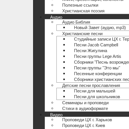
Полезные ccылки
Христианская поэзия
Аудио
Аудио Библия
Новый Завет (аудио, mp3)
Христианские песни
Студийные записи ЦХ г. Те
Песни Jacob Campbell
Песни Жигулина
Песни группы Lege Artis
Сборники "Песнь возрожде
Песни группы "Это мы"
Песенные конференции
Сборники христианских пе
Детские песни прославления
Песни для малышей
Песни для школьников
Семинары и проповеди
Стихи в аудиоформате
Видео
Проповеди ЦХ г. Харьков
Проповеди ЦХ г. Киев