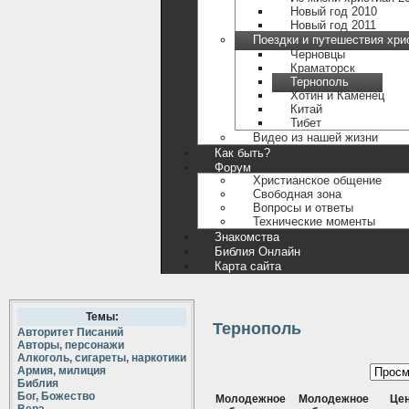
Новый год 2010
Новый год 2011
Поездки и путешествия хри
Черновцы
Краматорск
Тернополь
Хотин и Каменец
Китай
Тибет
Видео из нашей жизни
Как быть?
Форум
Христианское общение
Свободная зона
Вопросы и ответы
Технические моменты
Знакомства
Библия Онлайн
Карта сайта
Темы:
Тернополь
Авторитет Писаний
Авторы, персонажи
Алкоголь, сигареты, наркотики
Армия, милиция
Библия
Бог, Божество
Молодежное
Молодежное
Це