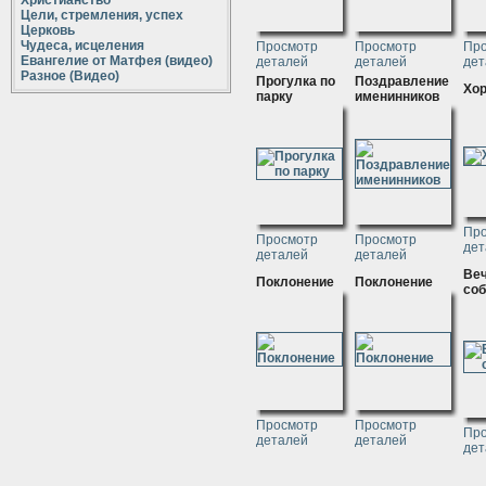
Христианство
Цели, стремления, успех
Церковь
Чудеса, исцеления
Просмотр
Просмотр
Пр
Евангелие от Матфея (видео)
деталей
деталей
дет
Разное (Видео)
Прогулка по
Поздравление
Хо
парку
именинников
Пр
Просмотр
Просмотр
дет
деталей
деталей
Ве
Поклонение
Поклонение
соб
Просмотр
Просмотр
Пр
деталей
деталей
дет