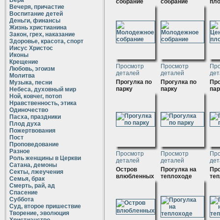
Вера
собрание
собрание
пл
Вечеря, причастие
Воспитание детей
Деньги, финансы
Жизнь христианина
Закон, грех, наказание
Здоровье, красота, спорт
Иисус Христос
Иконы
Крещение
Просмотр
Просмотр
Пр
Любовь, эгоизм
деталей
деталей
дет
Молитва
Прогулка по
Прогулка по
Про
Музыка, песни
парку
парку
пар
Небеса, духовный мир
Ной, ковчег, потоп
Нравственность, этика
Одиночество
Пасха, праздники
Плод духа
Пожертвования
Пост
Проповедование
Разное
Просмотр
Просмотр
Пр
Роль женщины в Церкви
деталей
деталей
дет
Сатана, демоны
Остров
Прогулка на
Про
Секты, лжеучения
влюбленных
теплоходе
те
Семья, брак
Смерть, рай, ад
Спасение
Суббота
Суд, второе пришествие
Творение, эволюция