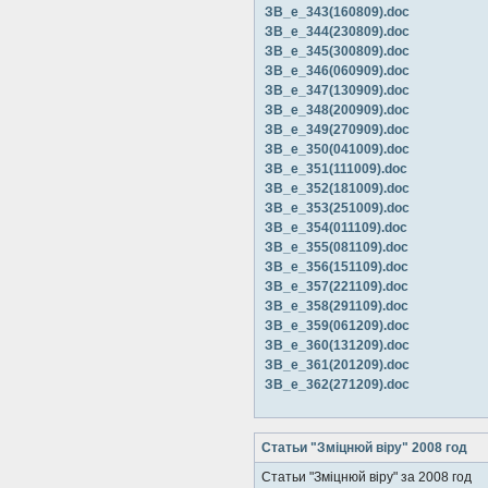
ЗВ_е_343(160809).doc
ЗВ_е_344(230809).doc
ЗВ_е_345(300809).doc
ЗВ_е_346(060909).doc
ЗВ_е_347(130909).doc
ЗВ_е_348(200909).doc
ЗВ_е_349(270909).doc
ЗВ_е_350(041009).doc
ЗВ_е_351(111009).doc
ЗВ_е_352(181009).doc
ЗВ_е_353(251009).doc
ЗВ_е_354(011109).doc
ЗВ_е_355(081109).doc
ЗВ_е_356(151109).doc
ЗВ_е_357(221109).doc
ЗВ_е_358(291109).doc
ЗВ_е_359(061209).doc
ЗВ_е_360(131209).doc
ЗВ_е_361(201209).doc
ЗВ_е_362(271209).doc
Статьи "Зміцнюй віру" 2008 год
Статьи "Зміцнюй віру" за 2008 год