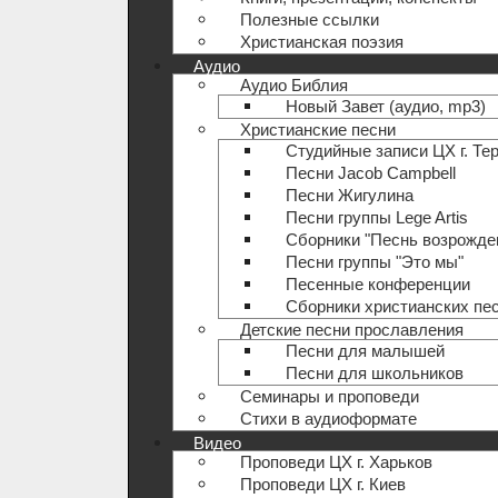
Полезные ccылки
Христианская поэзия
Аудио
Аудио Библия
Новый Завет (аудио, mp3)
Христианские песни
Студийные записи ЦХ г. Те
Песни Jacob Campbell
Песни Жигулина
Песни группы Lege Artis
Сборники "Песнь возрожде
Песни группы "Это мы"
Песенные конференции
Сборники христианских пе
Детские песни прославления
Песни для малышей
Песни для школьников
Семинары и проповеди
Стихи в аудиоформате
Видео
Проповеди ЦХ г. Харьков
Проповеди ЦХ г. Киев