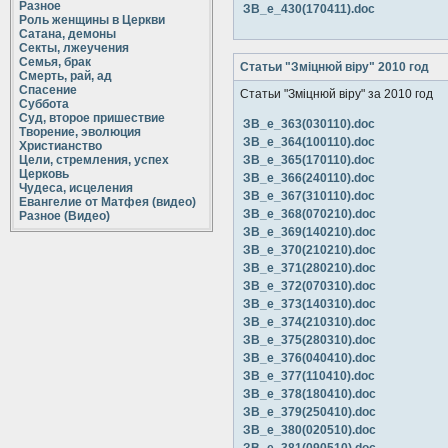
Разное
ЗВ_е_430(170411).doc
Роль женщины в Церкви
Сатана, демоны
Секты, лжеучения
Семья, брак
Статьи "Зміцнюй віру" 2010 год
Смерть, рай, ад
Спасение
Статьи "Зміцнюй віру" за 2010 год
Суббота
Суд, второе пришествие
ЗВ_е_363(030110).doc
Творение, эволюция
ЗВ_е_364(100110).doc
Христианство
Цели, стремления, успех
ЗВ_е_365(170110).doc
Церковь
ЗВ_е_366(240110).doc
Чудеса, исцеления
ЗВ_е_367(310110).doc
Евангелие от Матфея (видео)
ЗВ_е_368(070210).doc
Разное (Видео)
ЗВ_е_369(140210).doc
ЗВ_е_370(210210).doc
ЗВ_е_371(280210).doc
ЗВ_е_372(070310).doc
ЗВ_е_373(140310).doc
ЗВ_е_374(210310).doc
ЗВ_е_375(280310).doc
ЗВ_е_376(040410).doc
ЗВ_е_377(110410).doc
ЗВ_е_378(180410).doc
ЗВ_е_379(250410).doc
ЗВ_е_380(020510).doc