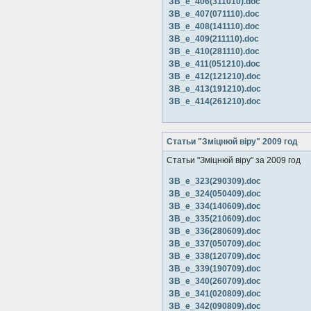
ЗВ_е_406(311010).doc
ЗВ_е_407(071110).doc
ЗВ_е_408(141110).doc
ЗВ_е_409(211110).doc
ЗВ_е_410(281110).doc
ЗВ_е_411(051210).doc
ЗВ_е_412(121210).doc
ЗВ_е_413(191210).doc
ЗВ_е_414(261210).doc
Статьи "Зміцнюй віру" 2009 год
Статьи "Зміцнюй віру" за 2009 год
ЗВ_е_323(290309).doc
ЗВ_е_324(050409).doc
ЗВ_е_334(140609).doc
ЗВ_е_335(210609).doc
ЗВ_е_336(280609).doc
ЗВ_е_337(050709).doc
ЗВ_е_338(120709).doc
ЗВ_е_339(190709).doc
ЗВ_е_340(260709).doc
ЗВ_е_341(020809).doc
ЗВ_е_342(090809).doc