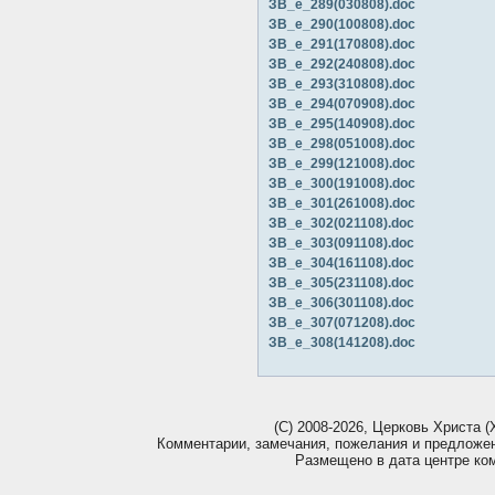
ЗВ_е_289(030808).doc
ЗВ_е_290(100808).doc
ЗВ_е_291(170808).doc
ЗВ_е_292(240808).doc
ЗВ_е_293(310808).doc
ЗВ_е_294(070908).doc
ЗВ_е_295(140908).doc
ЗВ_е_298(051008).doc
ЗВ_е_299(121008).doc
ЗВ_е_300(191008).doc
ЗВ_е_301(261008).doc
ЗВ_е_302(021108).doc
ЗВ_е_303(091108).doc
ЗВ_е_304(161108).doc
ЗВ_е_305(231108).doc
ЗВ_е_306(301108).doc
ЗВ_е_307(071208).doc
ЗВ_е_308(141208).doc
(С) 2008-2026, Церковь Христа (Х
Комментарии, замечания, пожелания и предложе
Размещено в дата центре ко