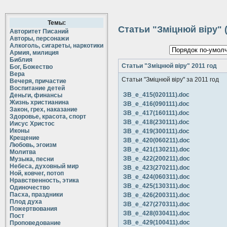
Темы:
Статьи "Зміцнюй віру"
Авторитет Писаний
Авторы, персонажи
Алкоголь, сигареты, наркотики
Армия, милиция
Библия
Статьи "Зміцнюй віру" 2011 год
Бог, Божество
Вера
Статьи "Зміцнюй віру" за 2011 год
Вечеря, причастие
Воспитание детей
ЗВ_е_415(020111).doc
Деньги, финансы
Жизнь христианина
ЗВ_е_416(090111).doc
Закон, грех, наказание
ЗВ_е_417(160111).doc
Здоровье, красота, спорт
ЗВ_е_418(230111).doc
Иисус Христос
Иконы
ЗВ_е_419(300111).doc
Крещение
ЗВ_е_420(060211).doc
Любовь, эгоизм
ЗВ_е_421(130211).doc
Молитва
ЗВ_е_422(200211).doc
Музыка, песни
Небеса, духовный мир
ЗВ_е_423(270211).doc
Ной, ковчег, потоп
ЗВ_е_424(060311).doc
Нравственность, этика
ЗВ_е_425(130311).doc
Одиночество
Пасха, праздники
ЗВ_е_426(200311).doc
Плод духа
ЗВ_е_427(270311).doc
Пожертвования
ЗВ_е_428(030411).doc
Пост
ЗВ_е_429(100411).doc
Проповедование