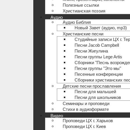
Полезные ccылки
Христианская поэзия
Аудио
Аудио Библия
Новый Завет (аудио, mp3)
Христианские песни
Студийные записи ЦХ г. Те
Песни Jacob Campbell
Песни Жигулина
Песни группы Lege Artis
Сборники "Песнь возрожде
Песни группы "Это мы"
Песенные конференции
Сборники христианских пе
Детские песни прославления
Песни для малышей
Песни для школьников
Семинары и проповеди
Стихи в аудиоформате
Видео
Проповеди ЦХ г. Харьков
Проповеди ЦХ г. Киев