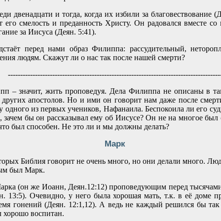
и двенадцати и тогда, когда их избили за благовествование (Де
т его смелость и преданность Христу. Он радовался вместе со 
ание за Иисуса (Деян. 5:41).
дстаёт перед нами образ Филиппа: рассудительный, неторо
ния людям. Скажут ли о нас так после нашей смерти?
--------------------------------------------------------------------------------------
п – значит, жить проповедуя. Дела Филиппа не описаны в та
 других апостолов. Но и ими он говорит нам даже после смерт
у одного из первых учеников, Нафанаила. Беспокоила ли его суд
, зачем бы он рассказывал ему об Иисусе? Он не на многое был 
 что был способен. Не это ли и мы должны делать?
Марк
оторых Библия говорит не очень много, но они делали много. Лю
ым был Марк.
рка (он же Иоанн, Деян.12:12) проповедующим перед тысячами
. 13:5). Очевидно, у него была хорошая мать, т.к. в её доме 
емя гонений (Деян. 12:1,12). А ведь не каждый решился бы так
л хорошо воспитан.