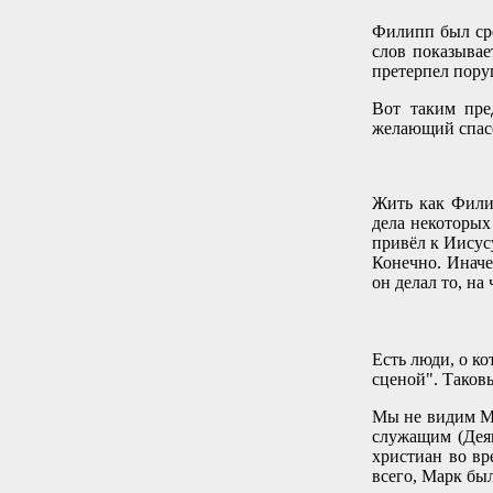
Филипп был сред
слов показывае
претерпел поруг
Вот таким пре
желающий спасе
Жить как Филип
дела некоторых
привёл к Иисус
Конечно. Иначе
он делал то, на
Есть люди, о к
сценой". Таков
Мы не видим Ма
служащим (Деян
христиан во вр
всего, Марк бы