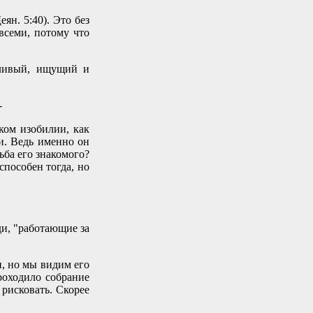
ян. 5:40). Это без
всеми, потому что
пливый, ищущий и
-
ком изобилии, как
и. Ведь именно он
ьба его знакомого?
способен тогда, но
ди, "работающие за
, но мы видим его
проходило собрание
 рисковать. Скорее