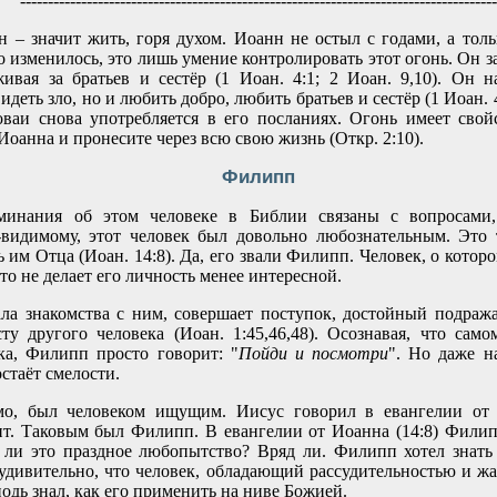
--------------------------------------------------------------------------------------
 – значит жить, горя духом. Иоанн не остыл с годами, а толь
то изменилось, это лишь умение контролировать этот огонь. Он 
ивая за братьев и сестёр (1 Иоан. 4:1; 2 Иоан. 9,10). Он н
деть зло, но и любить добро, любить братьев и сестёр (1 Иоан. 
оваи снова употребляется в его посланиях. Огонь имеет свойс
Иоанна и пронесите через всю свою жизнь (Откр. 2:10).
Филипп
инания об этом человеке в Библии связаны с вопросами,
-видимому, этот человек был довольно любознательным. Это 
 им Отца (Иоан. 14:8). Да, его звали Филипп. Человек, о котор
то не делает его личность менее интересной.
ла знакомства с ним, совершает поступок, достойный подраж
у другого человека (Иоан. 1:45,46,48). Осознавая, что само
ка, Филипп просто говорит: "
Пойди и посмотри
". Но даже н
стаёт смелости.
о, был человеком ищущим. Иисус говорил в евангелии от М
т. Таковым был Филипп. В евангелии от Иоанна (14:8) Филип
 ли это праздное любопытство? Вряд ли. Филипп хотел знать
удивительно, что человек, обладающий рассудительностью и жа
одь знал, как его применить на ниве Божией.