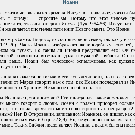
Иоанн
а с этим человеком во времена Иисуса вы, наверное, сказали бы
н". "Почему?" – спросите вы. Потому что этот человек ч
ение за то, что они отвергли Иисуса (Лук. 9:54-56). Иисус назв
 Он же является писателем пяти книг Нового завета. Это Иоанн.
дым рыбаком. Видимо, из состоятельной семьи, так как у его 
 1:19,20). Часто Иоанна изображают женоподобным юношей, 
ком на губах". Но таким ли Библия представляет его? Он б
ческой развитости, возможно, даже о мужской грубости. О его
али выше. Иоанн был человеком вспыльчивым, как вулкан:
 случиться беда.
анна выражался не только в его вспыльчивости, но и в его рев
гелии от Марка говорит нам о том, как Иоанн последовал за Ии
 и пошёл за Христом. Не многие способны на это.
 Иоанна спустя много лет? Его иногда называют апостолом л
так много говорят о любви. Иоанн с годами приобрёл больше
сти, и в то же время сохранил свою строгость к неправде (2 
ным? Нет. В Откровении, записанном Иоанном, он пишет, как с
 поклониться ему (Откр. 22:8,9). Но, безусловно, он менялся к
у миру. Таким Библия представляет Иоанна, а каким бы она пред