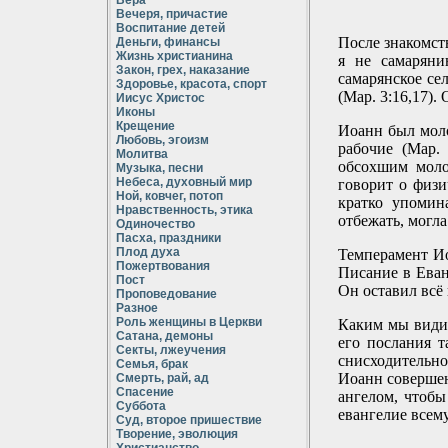
Вера
Вечеря, причастие
Воспитание детей
После знакомств
Деньги, финансы
Жизнь христианина
я не самаряни
Закон, грех, наказание
самарянское сел
Здоровье, красота, спорт
(Мар. 3:16,17).
Иисус Христос
Иконы
Крещение
Иоанн был моло
Любовь, эгоизм
рабочие (Мар.
Молитва
обсохшим моло
Музыка, песни
Небеса, духовный мир
говорит о физи
Ной, ковчег, потоп
кратко упомин
Нравственность, этика
отбежать, могла
Одиночество
Пасха, праздники
Плод духа
Темперамент Ио
Пожертвования
Писание в Еван
Пост
Он оставил всё
Проповедование
Разное
Роль женщины в Церкви
Каким мы видим
Сатана, демоны
его послания 
Секты, лжеучения
снисходительно
Семья, брак
Иоанн совершен
Смерть, рай, ад
Спасение
ангелом, чтобы
Суббота
евангелие всем
Суд, второе пришествие
Творение, эволюция