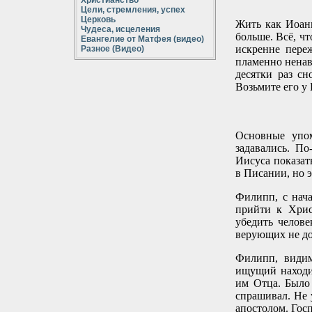
Христианство
Цели, стремления, успех
Церковь
Жить как Иоанн
Чудеса, исцеления
больше. Всё, ч
Евангелие от Матфея (видео)
искренне переж
Разное (Видео)
пламенно ненави
десятки раз сн
Возьмите его у 
Основные упом
задавались. По
Иисуса показать
в Писании, но э
Филипп, с нача
прийти к Христ
убедить челове
верующих не до
Филипп, видим
ищущий находи
им Отца. Было
спрашивал. Не 
апостолом. Госп