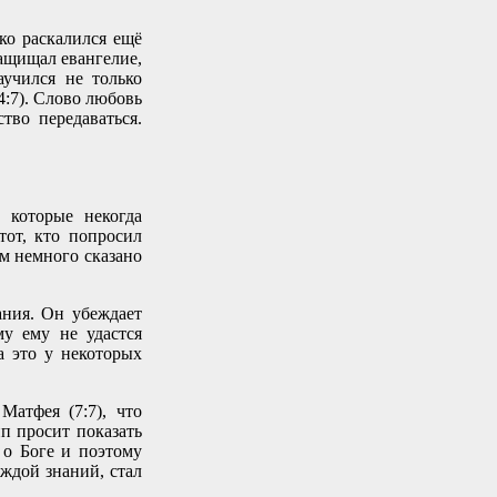
ко раскалился ещё
защищал евангелие,
аучился не только
4:7). Слово любовь
тво передаваться.
 которые некогда
тот, кто попросил
ом немного сказано
ания. Он убеждает
му ему не удастся
а это у некоторых
атфея (7:7), что
п просит показать
 о Боге и поэтому
ждой знаний, стал