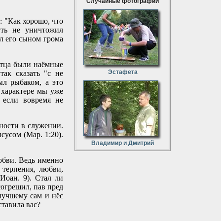
Случайные фотографии
: "Как хорошо, что
уть не уничтожил
ал его сыном грома
отца были наёмные
Эстафета
так сказать "с не
ыл рыбаком, а это
 характере мы уже
 если вовремя не
ности в служении.
сусом (Мар. 1:20).
Владимир и Дмитрий
юбви. Ведь именно
 терпения, любви,
Иоан. 9). Стал ли
огрешил, пав пред
 лучшему сам и нёс
ставила вас?