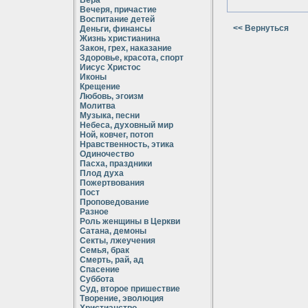
Вера
Вечеря, причастие
Воспитание детей
<< Вернуться
Деньги, финансы
Жизнь христианина
Закон, грех, наказание
Здоровье, красота, спорт
Иисус Христос
Иконы
Крещение
Любовь, эгоизм
Молитва
Музыка, песни
Небеса, духовный мир
Ной, ковчег, потоп
Нравственность, этика
Одиночество
Пасха, праздники
Плод духа
Пожертвования
Пост
Проповедование
Разное
Роль женщины в Церкви
Сатана, демоны
Секты, лжеучения
Семья, брак
Смерть, рай, ад
Спасение
Суббота
Суд, второе пришествие
Творение, эволюция