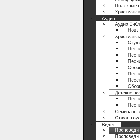
Полезные 
Христианск
Аудио
Аудио Биб
Новый
Христианск
Студи
Песни
Песн
Песни
Сборн
Песни
Песе
Сборн
Детские пе
Песн
Песн
Семинары 
Стихи в ау
Видео
Проповеди 
Проповеди 