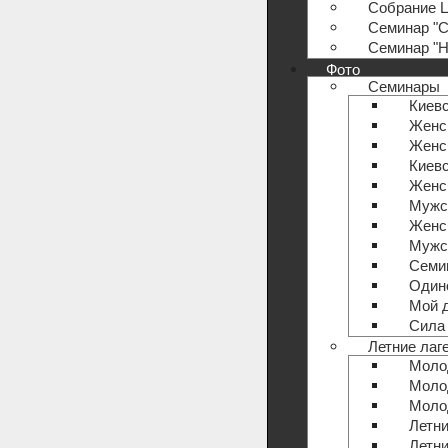
Собрание Ц
Семинар "С
Семинар "Н
Фото
Семинары
Киевс
Женс
Женс
Киевс
Женс
Мужс
Женс
Мужс
Семин
Один
Мой 
Сила 
Летние лаг
Моло
Моло
Моло
Летни
Летни