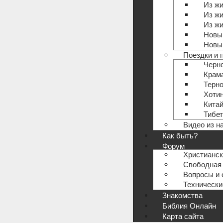
Из жи
Из жи
Из жи
Новый
Новый
Поездки и 
Черн
Крам
Терн
Хотин
Кита
Тибет
Видео из н
Как быть?
Форум
Христианс
Свободная 
Вопросы и 
Техническ
Знакомства
Библия Онлайн
Карта сайта