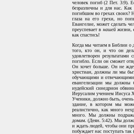
человек погиб (2 Пет. 3:9).
безразличны и для нас. Как
погибшим во грехах своих? Н
глаза на его грехи, но поп
Евангелие, может сделать чел
преуспевает в
нашей
жизни, 
как спастись!
Когда мы читаем в Библии о 
того, кто он, и что он дел
удовлетворен результатами 
погибло. Если он сможет отв
Он хочет больше. Он не жде
христиан, должны ли мы бы
обучающими и отвечающими н
евангелизации мы должны 
иудейский синедрион обвини
Иерусалим учением Иисуса Хр
Ученики, должно быть, очень
здание, в котором мы може
реалистично, как много нех
много. Мы должны подража
домам. (Деян. 5:42). Мы дол
и ждать людей, чтобы они пр
побуждает нас поступать так 