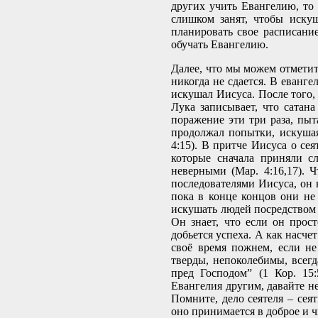
других учить Евангелию, то 
слишком занят, чтобы иску
планировать свое расписани
обучать Евангелию.
Далее, что мы можем отметить
никогда не сдается. В еванг
искушал Иисуса. После того, 
Лука записывает, что сатана
поражение эти три раза, пыт
продолжал попытки, искушая 
4:15). В притче Иисуса о се
которые сначала приняли с
неверными (Мар. 4:16,17). 
последователями Иисуса, он 
пока в конце концов они не 
искушать людей посредством 
Он знает, что если он прост
добьется успеха. А как насче
своё время пожнем, если не 
тверды, непоколебимы, всегд
пред Господом” (1 Кор. 15
Евангелия другим, давайте н
Помните, дело сеятеля – сеят
оно принимается в доброе и чи