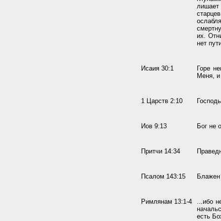
лишает 
старце
ослабл
смертну
их. Отн
нет пут
Исаия 30:1
Горе не
Меня, и
1 Царств 2:10
Господь
Иов 9:13
Бог не 
Притчи 14:34
Праведн
Псалом 143:15
Блажен 
Римлянам 13:1-4
...ибо 
началь
есть Бо