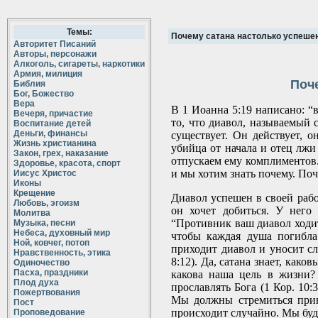
Темы:
Почему сатана настолько успеше
Авторитет Писаний
Авторы, персонажи
Алкоголь, сигареты, наркотики
Армия, милиция
Поч
Библия
Бог, Божество
Вера
В 1 Иоанна 5:19 написано: “
Вечеря, причастие
то, что диавол, называемый 
Воспитание детей
Деньги, финансы
существует. Он действует, о
Жизнь христианина
убийца от начала и отец лжи
Закон, грех, наказание
отпускаем ему комплиментов.
Здоровье, красота, спорт
и мы хотим знать почему. Поч
Иисус Христос
Иконы
Крещение
Диавол успешен в своей рабо
Любовь, эгоизм
он хочет добиться. У него 
Молитва
“Противник ваш диавол ходит,
Музыка, песни
Небеса, духовный мир
чтобы каждая душа погибла!
Ной, ковчег, потоп
приходит диавол и уносит сл
Нравственность, этика
8:12). Да, сатана знает, как
Одиночество
Пасха, праздники
какова наша цель в жизни?
Плод духа
прославлять Бога (1 Кор. 10:
Пожертвования
Мы должны стремиться прино
Пост
происходит случайно. Мы буде
Проповедование