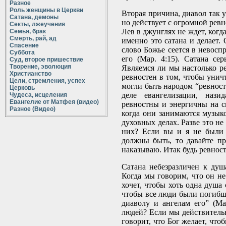
Разное
Роль женщины в Церкви
Вторая причина, диавол так у
Сатана, демоны
но действует с огромной рев
Секты, лжеучения
Лев в джунглях не ждет, когда
Семья, брак
Смерть, рай, ад
именно это сатана и делает. 
Спасение
слово Божье сеется в невосп
Суббота
его (Мар. 4:15). Сатана се
Суд, второе пришествие
Творение, эволюция
Являемся ли мы настолько ре
Христианство
ревностен в том, чтобы унич
Цели, стремления, успех
могли быть народом “ревност
Церковь
деле евангелизации, нази
Чудеса, исцеления
Евангелие от Матфея (видео)
ревностны и энергичны на св
Разное (Видео)
когда они занимаются музык
духовных делах. Разве это не
них? Если вы и я не были 
должны быть, то давайте п
наказываю. Итак будь ревносте
Сатана небезразличен к душ
Когда мы говорим, что он не
хочет, чтобы хоть одна душа 
чтобы все люди были погибш
диаволу и ангелам его” (Ма
людей? Если мы действительн
говорит, что Бог желает, что