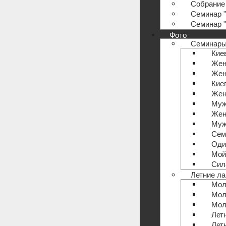
Собрание 
Семинар "
Семинар "
Фото
Семинар
Кие
Жен
Жен
Кие
Жен
Муж
Жен
Муж
Сем
Оди
Мой
Сил
Летние ла
Мол
Мол
Мол
Лет
Лет