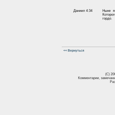
Даниил 4:34
Ныне я
Которог
гордо.
<< Вернуться
(С) 20
Комментарии, замечан
Ра