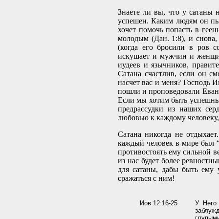
Знаете ли вы, что у сатаны 
успешен. Каким людям он пы
хочет помочь попасть в геен
молодым (Дан. 1:8), и снова
(когда его бросили в ров с
искушает и мужчин и женщин
иудеев и язычников, правите
Сатана счастлив, если он с
насчет вас и меня? Господь И
пошли и проповедовали Еванге
Если мы хотим быть успешны 
предрассудки из наших сер
любовью к каждому человеку,
Сатана никогда не отдыхает.
каждый человек в мире был “
противостоять ему сильной ве
из нас будет более ревностн
для сатаны, дабы быть ему 
сражаться с ним!
Иов 12:16-25
У Него
заблуж
глупыми