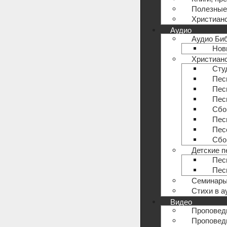
Полезные
Христианс
Аудио
Аудио Би
Нов
Христианс
Сту
Пес
Пес
Песн
Сбо
Пес
Пес
Сбо
Детские п
Пес
Пес
Семинары
Стихи в 
Видео
Проповеди
Проповеди