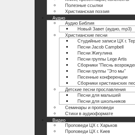
Полезные ccылки
Христианская поэзия
Аудио
Аудио Библия
Новый Завет (аудио, mp3)
Христианские песни
Студийные записи ЦХ г. Те
Песни Jacob Campbell
Песни Жигулина
Песни группы Lege Artis
Сборники "Песнь возрожде
Песни группы "Это мы"
Песенные конференции
Сборники христианских пе
Детские песни прославления
Песни для малышей
Песни для школьников
Семинары и проповеди
Стихи в аудиоформате
Видео
Проповеди ЦХ г. Харьков
Проповеди ЦХ г. Киев