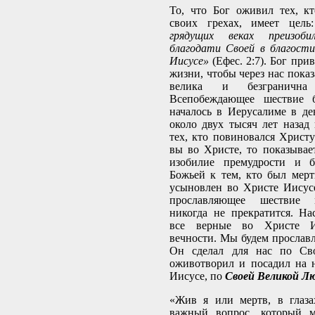
То, что Бог оживил тех, к
своих грехах, имеет цел
грядущих веках преизоби
благодати Своей в благост
Иисусе»
(Ефес. 2:7). Бог прив
жизни, чтобы через нас показ
велика и безгранична
Всепобеждающее шествие б
началось в Иерусалиме в д
около двух тысяч лет назад 
тех, кто повиновался Христу
вы во Христе, то показывае
изобилие премудрости и б
Божьей к тем, кто был мерт
усыновлен во Христе Иисус
прославляющее шествие 
никогда не прекратится. Нас
все верные во Христе И
вечности. Мы будем прославля
Он сделал для нас по Сво
оживотворил и посадил на 
Иисусе, по
Своей Великой Л
«Жив я или мертв, в глаза
важный вопрос, который м