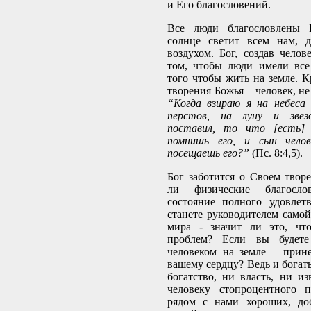
и Его благословений.
Все люди благословлены Б
солнце светит всем нам,
воздухом. Бог, создав челов
том, чтобы люди имели все
того чтобы жить на земле. К
творения Божья – человек, не
“Когда взираю я на небеса 
перстов, на луну и зве
поставил, то что [есть] 
помнишь его, и сын челов
посещаешь его?”
(Пс. 8:4,5).
Бог заботится о Своем твор
ли физические благосл
состояние полного удовлет
станете руководителем само
мира - значит ли это, чт
проблем? Если вы будет
человеком на земле – прин
вашему сердцу? Ведь и богат
богатство, ни власть, ни из
человеку стопроцентного п
рядом с нами хороших, до