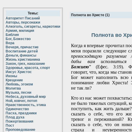
Темы:
Полнота во Христе (1)
Авторитет Писаний
Авторы, персонажи
Алкоголь, сигареты, наркотики
Армия, милиция
Полнота во Хри
Библия
Бог, Божество
Вера
Когда я впервые прочитал по
Вечеря, причастие
меня поразили следующие сл
Воспитание детей
Деньги, финансы
превосходящую разумение 
Жизнь христианина
дабы вам исполнитьс
Закон, грех, наказание
Божиею
”
(Ефес. 3:19). 
Здоровье, красота, спорт
говорит, что, когда мы стано
Иисус Христос
Иконы
Бог может наполнить всю 
Крещение
понимание любви Христа! Э
Любовь, эгоизм
не так ли?
Молитва
Музыка, песни
Небеса, духовный мир
Кто из нас может похвастаться
Ной, ковчег, потоп
не было тяжелых ситуаций, ко
Нравственность, этика
поступить, как жить дальше?
Одиночество
Пасха, праздники
сказать о себе, что его жи
Плод духа
тревог и переживаний? К
Пожертвования
сказать о себе, что он ник
Пост
страха и неувереннос
Проповедование