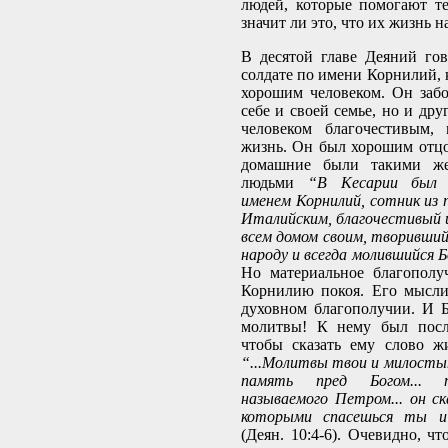
людей, которые помогают т
значит ли это, что их жизнь 
В десятой главе Деяний го
солдате по имени Корнилий, 
хорошим человеком. Он забо
себе и своей семье, но и др
человеком благочестивым,
жизнь. Он был хорошим отцо
домашние были такими же
людьми
“В Кесарии был 
именем Корнилий, сотник из 
Италийским, благочестивый и
всем домом своим, творивши
народу и всегда молившийся Б
Но материальное благополу
Корнилию покоя. Его мысли
духовном благополучии. И Б
молитвы! К нему был посл
чтобы сказать ему слово ж
“...Молитвы твои и милосты
память пред Богом... п
называемого Петром... он с
которыми спасешься ты и
(Деян. 10:4-6). Очевидно, ч