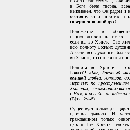
и Сила вели себя так, говорит
в Бога была тверда, вер
неизменен, что Он рядом и н
обстоятельства против 
совершенно иной дух!
Положение в обществе
национальность не имеют з
если вы во Христе. Это знач
всю полноту Божьих духовн
А если все духовные благос
во Христе, то есть ли они вн
Полнота во Христе – эт
Божьей!
«Бог, богатый ми
великой любви
, которою воз
мертвых по преступлениям
Христом, - благодатью вы сп
с Ним, и посадил на небесах
(Ефес. 2:4-6).
Существует только два царст
царство дьявола. И чел
гражданином только одно
царств. Без Христа челове
живет по обычаям мира, даже 