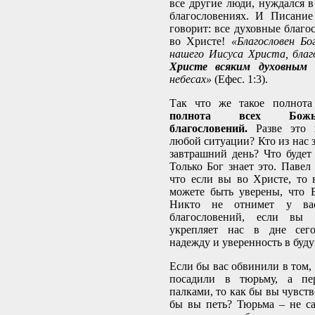
все другие люди, нуждался 
благословениях. И Писание
говорит: все духовные благо
во Христе!
«Благословен Б
нашего Иисуса Христа, бла
Христе всяким духовным б
небесах»
(Ефес. 1:3).
Так что же такое полнот
полнота всех Божь
благословений.
Разве это
любой ситуации? Кто из нас з
завтрашний день? Что будет 
Только Бог знает это. Павел
что если вы во Христе, то
можете быть уверены, что 
Никто не отнимет у ва
благословений, если вы
укрепляет нас в дне сег
надежду и уверенность в буд
Если бы вас обвинили в том, 
посадили в тюрьму, а пе
палками, то как бы вы чувст
бы вы петь? Тюрьма – не с