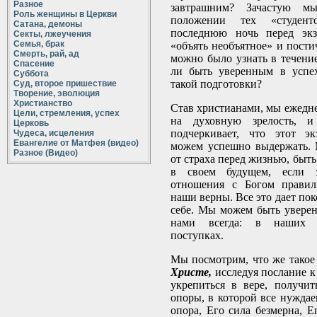
Разное
завтрашним? Зачастую м
Роль женщины в Церкви
положении тех «студент
Сатана, демоны
последнюю ночь перед экз
Секты, лжеучения
Семья, брак
«объять необъятное» и пости
Смерть, рай, ад
можно было узнать в течени
Спасение
ли быть уверенным в успех
Суббота
такой подготовки?
Суд, второе пришествие
Творение, эволюция
Христианство
Став христианами, мы ежедне
Цели, стремления, успех
на духовную зрелость, 
Церковь
подчеркивает, что этот э
Чудеса, исцеления
Евангелие от Матфея (видео)
можем успешно выдержать. 
Разное (Видео)
от страха перед жизнью, быть
в своем будущем, если 
отношения с Богом правил
наши верны. Все это дает пок
себе. Мы можем быть уверены
нами всегда: в наших м
поступках.
Мы посмотрим, что же такое
Христе,
исследуя послание к
укрепиться в вере, получи
опоры, в которой все нуждаем
опора, Его сила безмерна, Е