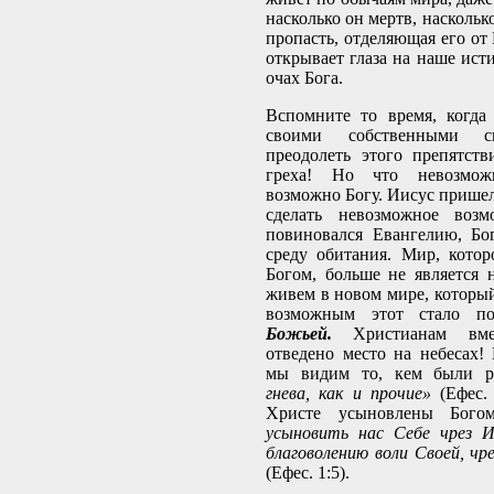
насколько он мертв, наскольк
пропасть, отделяющая его от
открывает глаза на наше ист
очах Бога.
Вспомните то время, когда
своими собственными 
преодолеть этого препятств
греха! Но что невозмож
возможно Богу. Иисус пришел
сделать невозможное возм
повиновался Евангелию, Бо
среду обитания. Мир, кото
Богом, больше не является
живем в новом мире, который
возможным этот стало 
Божьей.
Христианам вм
отведено место на небесах
мы видим то, кем были 
гнева, как и прочие»
(Ефес.
Христе усыновлены Бог
усыновить нас Себе чрез И
благоволению воли Своей, чр
(Ефес. 1:5).