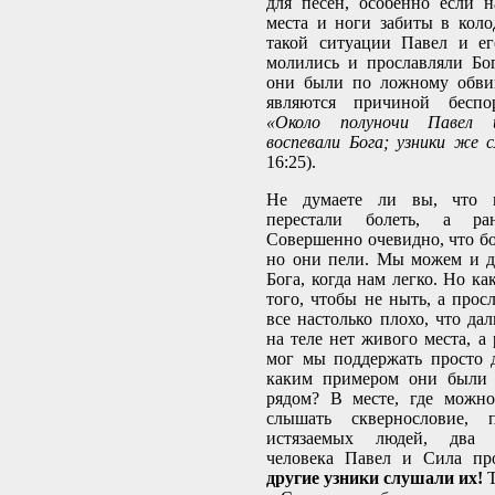
для песен, особенно если 
места и ноги забиты в кол
такой ситуации Павел и ег
молились и прославляли Бо
они были по ложному обви
являются причиной беспо
«Около полуночи Павел 
воспевали Бога; узники же 
16:25).
Не думаете ли вы, что 
перестали болеть, а ра
Совершенно очевидно, что бо
но они пели. Мы можем и д
Бога, когда нам легко. Но ка
того, чтобы не ныть, а просл
все настолько плохо, что да
на теле нет живого места, а 
мог мы поддержать просто 
каким примером они были 
рядом? В месте, где можн
слышать сквернословие, п
истязаемых людей, два 
человека Павел и Сила про
другие узники слушали их!
Т