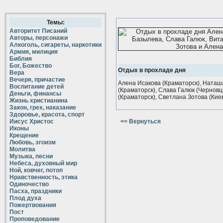
Темы:
Авторитет Писаний
Авторы, персонажи
Алкоголь, сигареты, наркотики
Армия, милиция
Библия
Бог, Божество
Отдых в прохладе дня
Вера
Вечеря, причастие
Алена Исакова (Краматорск), Ната
Воспитание детей
(Краматорск), Слава Галюк (Черновц
Деньги, финансы
(Краматорск), Светлана Зотова (Киев
Жизнь христианина
Закон, грех, наказание
Здоровье, красота, спорт
Иисус Христос
<< Вернуться
Иконы
Крещение
Любовь, эгоизм
Молитва
Музыка, песни
Небеса, духовный мир
Ной, ковчег, потоп
Нравственность, этика
Одиночество
Пасха, праздники
Плод духа
Пожертвования
Пост
Проповедование