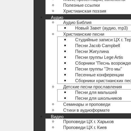
Полезные ccылки
Христианская поэзия
Аудио
Аудио Библия
Новый Завет (аудио, mp3)
Христианские песни
Студийные записи ЦХ г. Те
Песни Jacob Campbell
Песни Жигулина
Песни группы Lege Artis
Сборники "Песнь возрожде
Песни группы "Это мы"
Песенные конференции
Сборники христианских пе
Детские песни прославления
Песни для малышей
Песни для школьников
Семинары и проповеди
Стихи в аудиоформате
Видео
Проповеди ЦХ г. Харьков
Проповеди ЦХ г. Киев