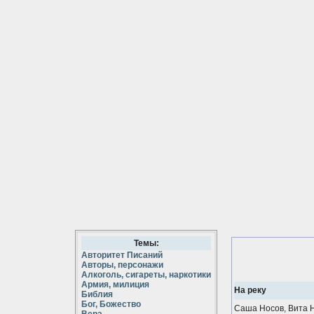
Темы:
Авторитет Писаний
Авторы, персонажи
Алкоголь, сигареты, наркотики
Армия, милиция
На реку
Библия
Бог, Божество
Саша Носов, Вита Н