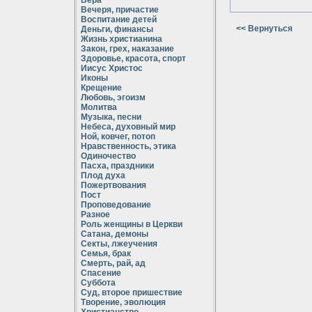
Вера
Вечеря, причастие
Воспитание детей
<< Вернуться
Деньги, финансы
Жизнь христианина
Закон, грех, наказание
Здоровье, красота, спорт
Иисус Христос
Иконы
Крещение
Любовь, эгоизм
Молитва
Музыка, песни
Небеса, духовный мир
Ной, ковчег, потоп
Нравственность, этика
Одиночество
Пасха, праздники
Плод духа
Пожертвования
Пост
Проповедование
Разное
Роль женщины в Церкви
Сатана, демоны
Секты, лжеучения
Семья, брак
Смерть, рай, ад
Спасение
Суббота
Суд, второе пришествие
Творение, эволюция