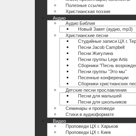
Полезные ccылки
Христианская поэзия
Аудио
Аудио Библия
Новый Завет (аудио, mp3)
Христианские песни
Студийные записи ЦХ г. Те
Песни Jacob Campbell
Песни Жигулина
Песни группы Lege Artis
Сборники "Песнь возрожде
Песни группы "Это мы"
Песенные конференции
Сборники христианских пе
Детские песни прославления
Песни для малышей
Песни для школьников
Семинары и проповеди
Стихи в аудиоформате
Видео
Проповеди ЦХ г. Харьков
Проповеди ЦХ г. Киев