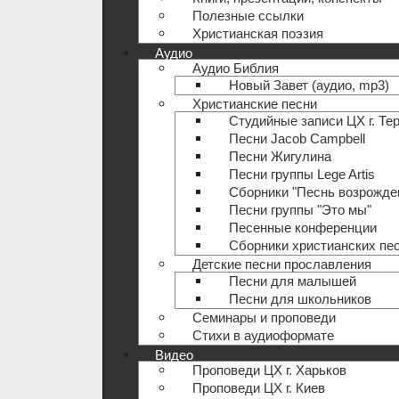
Полезные ccылки
Христианская поэзия
Аудио
Аудио Библия
Новый Завет (аудио, mp3)
Христианские песни
Студийные записи ЦХ г. Те
Песни Jacob Campbell
Песни Жигулина
Песни группы Lege Artis
Сборники "Песнь возрожде
Песни группы "Это мы"
Песенные конференции
Сборники христианских пе
Детские песни прославления
Песни для малышей
Песни для школьников
Семинары и проповеди
Стихи в аудиоформате
Видео
Проповеди ЦХ г. Харьков
Проповеди ЦХ г. Киев