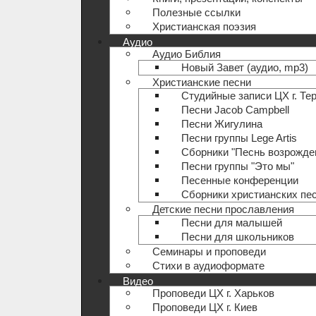
Полезные ccылки
Христианская поэзия
Аудио
Аудио Библия
Новый Завет (аудио, mp3)
Христианские песни
Студийные записи ЦХ г. Те
Песни Jacob Campbell
Песни Жигулина
Песни группы Lege Artis
Сборники "Песнь возрожде
Песни группы "Это мы"
Песенные конференции
Сборники христианских пе
Детские песни прославления
Песни для малышей
Песни для школьников
Семинары и проповеди
Стихи в аудиоформате
Видео
Проповеди ЦХ г. Харьков
Проповеди ЦХ г. Киев