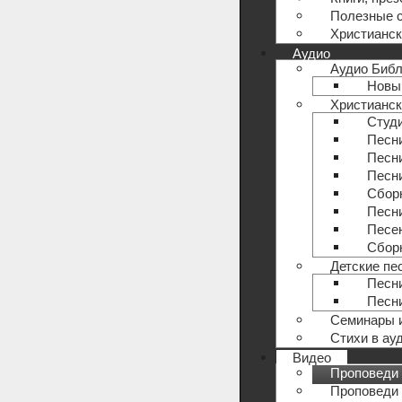
Полезные 
Христианск
Аудио
Аудио Биб
Новый
Христианск
Студи
Песни
Песн
Песни
Сборн
Песни
Песе
Сборн
Детские пе
Песн
Песн
Семинары 
Стихи в ау
Видео
Проповеди 
Проповеди 