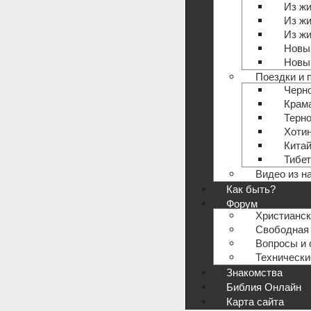
Из жи
Из жи
Из жи
Новый
Новый
Поездки и 
Черн
Крам
Терн
Хотин
Кита
Тибет
Видео из н
Как быть?
Форум
Христианс
Свободная 
Вопросы и 
Техническ
Знакомства
Библия Онлайн
Карта сайта