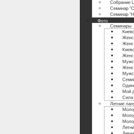
Собрание Ц
Семинар "С
Семинар "Н
Фото
Семинары
Киевс
Женс
Женс
Киевс
Женс
Мужс
Женс
Мужс
Семин
Один
Мой 
Сила 
Летние лаг
Моло
Моло
Моло
Летни
Летни