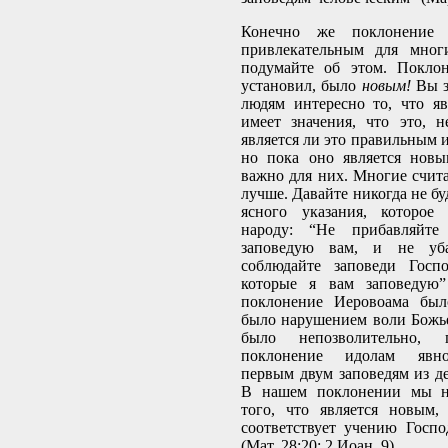
Конечно же поклонение 
привлекательным для мног
подумайте об этом. Поклон
установил, было
новым!
Вы з
людям интересно то, что я
имеет значения, что это, н
является ли это правильным 
но пока оно является новы
важно для них. Многие счита
лучше. Давайте никогда не бу
ясного указания, которое
народу: “Не прибавляйт
заповедую вам, и не уба
соблюдайте заповеди Госпо
которые я вам заповедую” 
поклонение Иеровоама был
было нарушением воли Божье
было непозволительно,
поклонение идолам явно
первым двум заповедям из дес
В нашем поклонении мы н
того, что является новым,
соответствует учению Госп
(Мат. 28:20; 2 Иоан. 9).