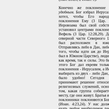
Конечно же поклонение 
удобным.
Бог избрал Иерусал
хотел, чтобы Его народ
поклонения Ему (3 Цар. 1
Иеровоама был свой собст
установил центрами поклон
Вефиль (3 Цар. 12:28,29). Д
северной части Северного 
был расположен в южн
Отправляясь либо в Дан, либ
того, чтобы идти аж до Ие
был в Южном Царстве), люди
как время, так и силы. Это 
этого Бог дал евреям толь
поклонения - Иерусалим, а И
выбирать из двух - либо Дан
было удобно! Сегодня 
принимают решение относи
религиозных служений, осно
том, какая группа собирае
месту, где они живут. Братья
поклонники поклоняются Бог
(Иоан. 4:23,24). У нас до
ехать любое необходимое рас