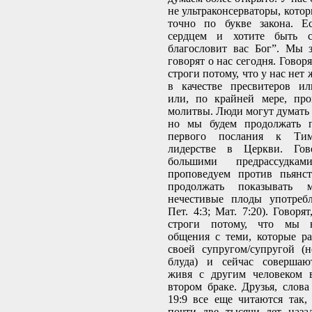
не ультраконсерваторы, котор
точно по букве закона. Е
сердцем и хотите быть с
благословит вас Бог”. Мы 
говорят о нас сегодня. Говор
строги потому, что у нас не
в качестве пресвитеров ил
или, по крайней мере, пр
молитвы. Люди могут думать т
но мы будем продолжать п
первого послания к Тим
лидерстве в Церкви. Го
большими предрассудка
проповедуем против пьянс
продолжать показывать
нечестивые плоды употребл
Пет. 4:3; Мат. 7:20). Говор
строги потому, что мы 
общения с теми, которые ра
своей супругом/супругой (
блуда) и сейчас совершаю
живя с другим человеком 
втором браке. Друзья, слов
19:9 все еще читаются так,
почти две тысячи лет наза