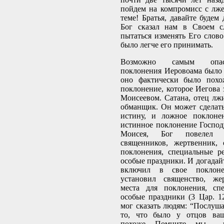
пойдем на компромисс с лж
теме! Братья, давайте будем
Бог сказал нам в Своем с
пытаться изменять Его слово
было легче его принимать.
Возможно самым опас
поклонения Иеровоама было 
оно фактически было похо
поклонение, которое Иегова 
Моисеевом. Сатана, отец лжи
обманщик. Он может сделат
истину, и ложное поклоне
истинное поклонение Господу
Моисея, Бог повелел 
священников, жертвенник, 
поклонения, специальные р
особые праздники. И догадай
включил в свое поклон
установил священство, же
места для поклонения, сп
особые праздники (3 Цар. 12
мог сказать людям: “Послуша
то, что было у отцов ваш
похоже. Помните, мы - н