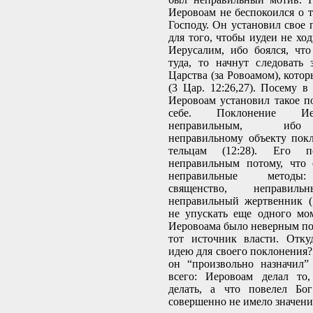
Иеровоам не беспокоился о т
Господу. Он установил свое 
для того, чтобы иудеи не хо
Иерусалим, ибо боялся, чт
туда, то начнут следовать
Царства (за Ровоамом), котор
(3 Цар. 12:26,27). Посему в
Иеровоам установил такое п
себе. Поклонение Ие
неправильным, ибо
неправильному объекту пок
тельцам (12:28). Его п
неправильным потому, что 
неправильные методы:
священство, неправиль
неправильный жертвенник (1
не упускать еще одного мо
Иеровоама было неверным пот
тот источник власти. Отку
идею для своего поклонения?
он “произвольно назначил” 
всего: Иеровоам делал то
делать, а что повелел Бо
совершенно не имело значени