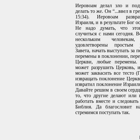
Иеровоам делал зло и под
делать то же. Он “...ввел в гр
15:34). Иеровоам развр
Израиля, и в результате Бог 
Не надо думать, что эт
случиться с нами сегодня. Вс
нескольким человека
удовлетворены простым 
Завета, начать выступать за 
перемены в поклонении, пере
Церкви, любые перемены. 
может разрушить Церковь, и
может заквасить все тесто (Г
извращать поклонение Церкв
извратил поклонение Израиля
Давайте решим в своем сердц
то, что другие делают или 
работать вместе и следовать
Библия. Да благословит н
стремимся поступать так.