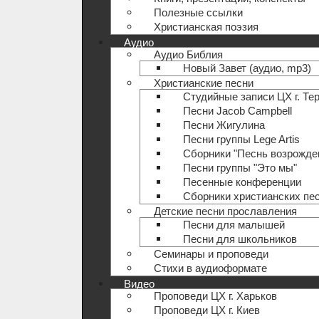
Полезные ccылки
Христианская поэзия
Аудио
Аудио Библия
Новый Завет (аудио, mp3)
Христианские песни
Студийные записи ЦХ г. Те
Песни Jacob Campbell
Песни Жигулина
Песни группы Lege Artis
Сборники "Песнь возрожде
Песни группы "Это мы"
Песенные конференции
Сборники христианских пе
Детские песни прославления
Песни для малышей
Песни для школьников
Семинары и проповеди
Стихи в аудиоформате
Видео
Проповеди ЦХ г. Харьков
Проповеди ЦХ г. Киев