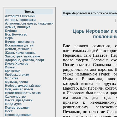
Темы:
Царь Иеровоам и его ложное покл
Авторитет Писаний
Авторы, персонажи
[
Алкоголь, сигареты, наркотики
Армия, милиция
Царь Иеровоам и 
Библия
Бог, Божество
поклонен
Вера
Вечеря, причастие
Воспитание детей
Вне всякого сомнения, 
Деньги, финансы
влиятельных людей в истории
Жизнь христианина
Иеровоам, сын Наватов. Ие
Закон, грех, наказание
после смерти Соломона око
Здоровье, красота, спорт
Иисус Христос
После смерти Соломона на
Иконы
разделился на два царства.
Крещение
также называемом Иудой, б
Любовь, эгоизм
Молитва
Иуды и Вениамина, плюс 
Музыка, песни
который вышел из других 
Небеса, духовный мир
Царство, или Израиль, состоя
Ной, ковчег, потоп
и Иеровоам был первым царе
Нравственность, этика
Одиночество
им двадцать два года. Е
Пасха, праздники
привело к немедленном
Плод духа
религиозному разложе
Пожертвования
Пост
Печально, но нечестие Иеро
Проповедование
народ и в последующие по