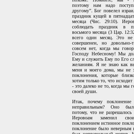
поэтому нам надо поступ
другому”. Бог повелел израи
праздник кущей в пятнадца
месяца (Чис. 29:10). Иер
соблюдать праздник в п
восьмого месяца (3 Цар. 12:3
всего один месяц. Это не
совершенен, но довольно-т
совсем нет, когда мы гово
Господу Небесному! Мы до
Ему и служить Ему по Его сл
желаниям. Я не знаю как вы
меня и моего дома, мы не 
поклонения, которые близ
хотим только то, что исходит
- это далеко не то, когда мы
своей души.
Итак, почему поклонение
неправильным? Оно был
потому, что не разрешалось 
Иеровоам заменил сво
поклонением истинное покло
поклонение было неверным п
был неправильный мотив. Н