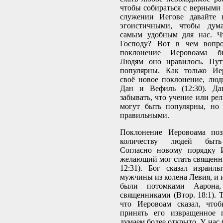
чтобы собираться с верными
служении Иегове давайте 
эгоистичными, чтобы дума
самым удобным для нас. Ч
Господу? Вот в чем вопро
поклонение Иеровоама
Людям оно нравилось. Пут
популярны. Как только Ие
своё новое поклонение, люд
Дан и Вефиль (12:30). Да
забывать, что учение или ре
могут быть популярны, но 
правильными.
Поклонение Иеровоама поз
количеству людей быть
Согласно новому порядку 
желающий мог стать священни
12:31). Бог сказал израиль
мужчины из колена Левия, и 
были потомками Аарона,
священниками (Втор. 18:1). Т
что Иеровоам сказал, что
принять его извращенное 
думаем более открыто. У нас