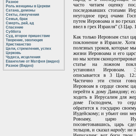
Разное
часто читаем оценку пос
Роль женщины в Церкви
последовавших стопами Иер
Сатана, демоны
Секты, лжеучения
неугодное пред очами Гос
Семья, брак
путем Иеровоама и во грехах
Смерть, рай, ад
ввел в грех Израиля” (3 Цар. 1
Спасение
Суббота
Суд, второе пришествие
Как только Иеровоам стал ца
Творение, эволюция
поклонение в Израиле. Хотя
Христианство
полезных уроков, которые мы
Цели, стремления, успех
Церковь
жизни Иеровоама и его царс
Чудеса, исцеления
но мы хотим сконцентрироват
Евангелие от Матфея (видео)
статье на ложном покло
Разное (Видео)
установил Иеровоам. 
описывается в 3 Цар. 12:2
Частично эти стихи гово
Иеровоам в сердце своем: ца
перейти к дому Давидову; ес
ходить в Иерусалим для же
доме Господнем, то сер
обратится к государю своему
Иудейскому; и убьют они мен
Ровоаму, царю Иуд
посоветовавшись, царь сде
тельцов, и сказал
народу
: не 
Иерусалим; вот боги твои,