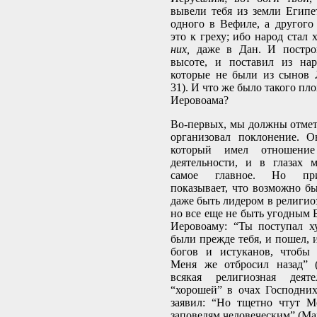
вывели тебя из земли Египе
одного в Вефиле, а другого
это к греху; ибо народ стал
них,
даже в Дан. И постро
высоте, и поставил из нар
которые не были из сынов 
31). И что же было такого пл
Иеровоама?
Во-первых, мы должны отмет
организовал поклонение. О
который имел отношение
деятельности, и в глазах 
самое главное. Но пр
показывает, что возможно б
даже быть лидером в религио
но все еще не быть угодным Б
Иеровоаму: “Ты поступал х
были прежде тебя, и пошел, 
богов и истуканов, чтобы 
Меня же отбросил назад” (
всякая религиозная деяте
“хорошей” в очах Господни
заявил: “Но тщетно чтут М
заповедям человеческим” (Мар