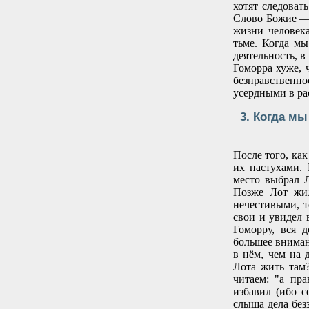
хотят следоват
Слово Божие — 
жизни человека
тьме. Когда м
деятельность, 
Гоморра хуже, 
безнравственн
усердными в ра
3. Когда м
После того, ка
их пастухами. 
место выбрал 
Позже Лот жил
нечестивыми, т
свои и увидел 
Гоморру, вся 
большее вниман
в нём, чем на
Лота жить там
читаем: "а пр
избавил (ибо 
слыша дела безз