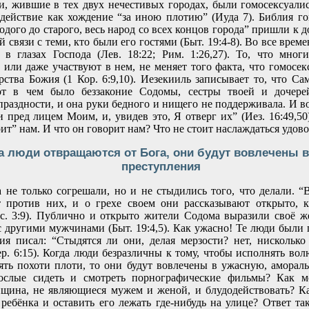
, жившие в тех двух нечестивых городах, были гомосексуали
 действие как хождение “за иною плотию” (Иуда 7). Библия го
одого до старого, весь народ со всех концов города” пришли к 
 связи с теми, кто были его гостями (Быт. 19:4-8). Во все врем
 в глазах Господа (Лев. 18:22; Рим. 1:26,27). То, что мно
 или даже участвуют в нем, не меняет того факта, что гомосек
рства Божия (1 Кор. 6:9,10). Иезекииль записывает то, что Са
от в чем было беззаконие Содомы, сестры твоей и дочерей
раздности, и она руки бедного и нищего не поддерживала. И во
и пред лицем Моим, и, увидев это, Я отверг их” (Иез. 16:49,5
ит” нам. И что он говорит нам? Что не стоит наслаждаться удов
да люди отвращаются от Бога, они будут вовлечены 
преступления
не только согрешали, но и не стыдились того, что делали. 
ет против них, и о грехе своем они рассказывают открыто, 
Ис. 3:9). Публично и открыто жители Содома выразили своё ж
с другими мужчинами (Быт. 19:4,5). Как ужасно! Те люди были 
я писал: “Стыдятся ли они, делая мерзости? нет, нисколько
Иер. 6:15). Когда люди безразличны к тому, чтобы исполнять во
ть похоти плоти, то они будут вовлечены в ужасную, амораль
ослые сидеть и смотреть порнографические фильмы? Как м
щина, не являющиеся мужем и женой, и блудодействовать? К
 ребёнка и оставить его лежать где-нибудь на улице? Ответ та