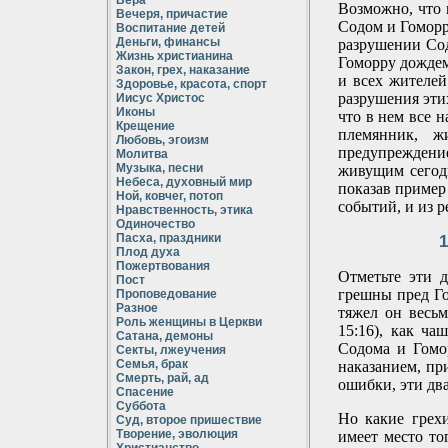
Вера
Возможно, что 
Вечеря, причастие
Содом и Гоморр
Воспитание детей
Деньги, финансы
разрушении Сод
Жизнь христианина
Гоморру дождем 
Закон, грех, наказание
и всех жителей
Здоровье, красота, спорт
разрушения эти
Иисус Христос
Иконы
что в нем все н
Крещение
племянник, ж
Любовь, эгоизм
предупреждение
Молитва
Музыка, песни
живущим сегодн
Небеса, духовный мир
показав пример
Ной, ковчег, потоп
событий, и из 
Нравственность, этика
Одиночество
Пасха, праздники
1
Плод духа
Пожертвования
Отметьте эти 
Пост
грешны пред Го
Проповедование
Разное
тяжел он весьм
Роль женщины в Церкви
15:16), как ча
Сатана, демоны
Содома и Гомо
Секты, лжеучения
Семья, брак
наказанием, пр
Смерть, рай, ад
ошибки, эти дв
Спасение
Суббота
Но какие грех
Суд, второе пришествие
Творение, эволюция
имеет место то