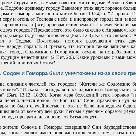
кроме Иерусалима, самыми известными городами Ветхого Завет
а. Подобно древнему городу Вавилону, этих двух городов больш
ома и Гоморры записано в книге Бытие 19:24,25: “И пролил Г
серу и огонь от Господа с неба, и ниспроверг города сии, и вс
 городов сих, и [все] произрастения земли”. Почему Библия з
х двух городов? Прежде всего, это было связано с Авраамом, ко
ароды мира будут благословлены (Быт. 12:3). Как это связано с 
ил в Содоме. Во-вторых, история разрушения этих дв
м народу Израиля. В-третьих, эта история также записана к
я: “города Содомские и Гоморрские, осудив на истребление, п
 будущим нечестивцам” (2 Пет. 2:6). Какие уроки мы с вами мож
решений, принятых Лотом?
. Содом и Гоморра были уничтожены из-за своих гр
два описания жителей тех городов: “Жители же Содомские б
сподом”. “И сказал Господь: вопль Содомский и Гоморрский, ве
а” (Быт. 13:13; 18:20). Когда мера беззаконий этих городов “
ша переполняется водой, то Бог излил Свой праведный суд н
рры не было случайностью, и это не было природным бедств
ишедшим от всемогущей руки Иеговы чудесным образом (Иуда 
а города превратились в пепел от Всемогущего.
и жители Содома и Гоморры совершили? Они блудодействовал
гда, когда человек имеет половые отношения с тем, с кем он н