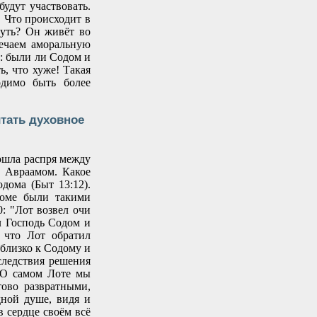
будут участвовать.
 Что происходит в
путь? Он живёт во
мечаем аморальную
с: были ли Содом и
, что хуже! Такая
одимо быть более
тать духовное
ошла распря между
й Авраамом. Какое
дома (Быт 13:12).
доме были такими
: "Лот возвел очи
л Господь Содом и
, что Лот обратил
близко к Содому и
следствия решения
. О самом Лоте мы
ово развратными,
дной душе, видя и
в сердце своём всё