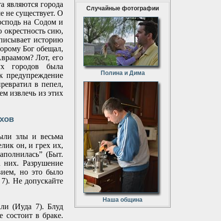
а являются города
Случайные фотографии
е не существует. О
осподь на Содом и
ю окрестность сию,
аписывает историю
торому Бог обещал,
Авраамом? Лот, его
ух городов была
Полина и Дима
ак предупреждение
ревратил в пепел,
ем извлечь из этих
ехов
ыли злы и весьма
лик он, и грех их,
наполнилась” (Быт.
а них. Разрушение
ием, но это было
7). Не допускайте
Наша община
и (Иуда 7). Блуд
е состоит в браке.