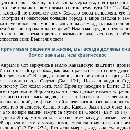
ь учению слова Божия, то нет конца мерзостям, в которых они 
это светильник нашим ногам и свет нашему пути (Пс. 118:104).
, который не позволяет свету Божьего слова направлять его 
ы смотрим на некоторые большие города в мире сегодня и за
в которую вовлечены многие люди, то желаем задать такой вопро
чем большие города в наше время? Нам даже трудно представить
ость в наше время просто показывает нам, что нам необх
спространении Евангелия света.
ы принимаем решения в жизни, мы всегда должны счи
более важным, чем физическое
к Авраам и Лот вернулись в землю Ханаанскую из Египта, произ
Из-за этого Лоту необходимо было расстаться со своим дяде
Лот для жизни? В городах долины, поставив свои шатры у Со
 в самом городе Содоме (Быт. 19:1). Но если люди в Со
о почему Лот желал жить там? Причину находим в Бытие 13:10
всю окрестность Иорданскую, что она, прежде нежели истреби
до Сигора орошалась водою, как сад Господень..." Очевидно
ие на внешний, т.е. физический аспект жизни, расположившись 
 духовную опасность, бывшую там. Каковы были некоторые по
? Его дочери вышли замуж за мужей из Содома (Быт. 19:14)
аведного Лота, утомленного обращением между людьми неист
сей праведник, живя между ними, ежедневно мучился в праве
аконные)" (2 Пет. 2:7,8). Его жена умерла, когда она, очевидно 