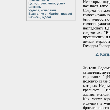
Христианство
Некоторые люди
Цели, стремления, успех
называет такое
Церковь
Содома “от мол
Чудеса, исцеления
Евангелие от Матфея (видео)
гомосексуальной
Разное (Видео)
был мерзостью
гомосексуализм
наследовать Ца
содомитах: “В
пресыщении и п
делали мерзост
Гоморры “говор
2. Ког
Жители Содома 
свидетельству
скрывают...” (
половую связь 
которых Иереми
краснеют...” (
желают исполня
Как могут взр
мужчина и жен
бросить своего