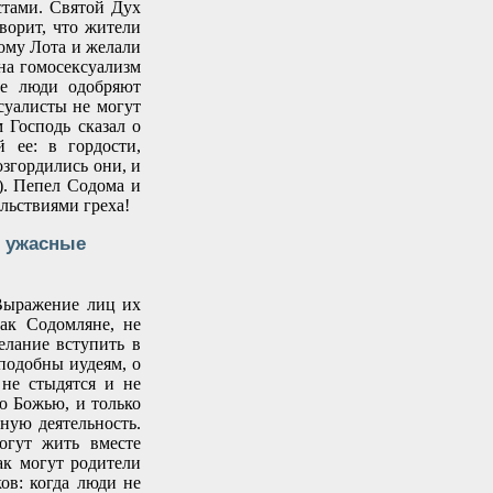
стами. Святой Дух
ворит, что жители
дому Лота и желали
ена гомосексуализм
гие люди одобряют
суалисты не могут
м Господь сказал о
 ее: в гордости,
згордились они, и
0). Пепел Содома и
ольствиями греха!
в ужасные
“Выражение лиц их
как Содомляне, не
елание вступить в
подобны иудеям, о
 не стыдятся и не
лю Божью, и только
ную деятельность.
огут жить вместе
ак могут родители
ков: когда люди не