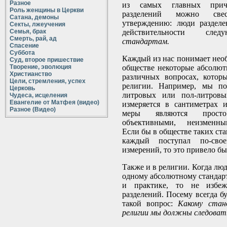
Разное
из самых главных прич
Роль женщины в Церкви
разделений можно св
Сатана, демоны
утверждению: люди разделе
Секты, лжеучения
Семья, брак
действительности с
Смерть, рай, ад
стандартам.
Спасение
Суббота
Каждый из нас понимает необ
Суд, второе пришествие
Творение, эволюция
обществе некоторые абсолют
Христианство
различных вопросах, котор
Цели, стремления, успех
религии. Например, мы по
Церковь
литровых или пол-литровы
Чудеса, исцеления
Евангелие от Матфея (видео)
измеряется в сантиметрах 
Разное (Видео)
меры являются просто
объективными, неизменны
Если бы в обществе таких ста
каждый поступал по-свое
измерений, то это привело бы 
Также и в религии. Когда лю
одному абсолютному стандарт
и практике, то не избе
разделений. Посему всегда б
такой вопрос:
Какому стан
религии мы должны следоват