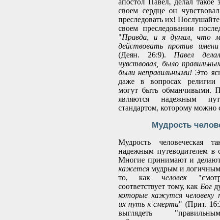
апостол Павел, делал такое 
своем сердце он чувствова
преследовать их! Послушайте 
своем преследовании после
"
Правда, и я думал, что 
действовать против имени
(Деян. 26:9).
Павел дела
чувствовал, было правильным
были неправильными!
Это ясн
даже в вопросах религии 
могут быть обманчивыми. П
являются надежным пут
стандартом, которому можно 
Мудрость челов
Мудрость человеческая та
надежным путеводителем в 
Многие принимают и делают 
кажется
мудрым и логичным.
то, как
человек
"смотр
соответствует тому, как
Бог
ду
которые кажутся человеку 
их путь к смерти
" (Прит. 16
выглядеть "правил