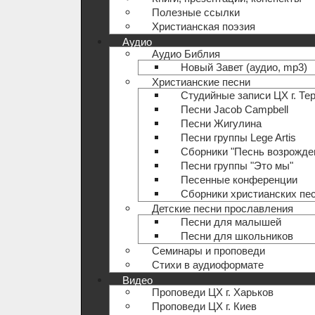
Полезные ccылки
Христианская поэзия
Аудио
Аудио Библия
Новый Завет (аудио, mp3)
Христианские песни
Студийные записи ЦХ г. Те
Песни Jacob Campbell
Песни Жигулина
Песни группы Lege Artis
Сборники "Песнь возрожде
Песни группы "Это мы"
Песенные конференции
Сборники христианских пе
Детские песни прославления
Песни для малышей
Песни для школьников
Семинары и проповеди
Стихи в аудиоформате
Видео
Проповеди ЦХ г. Харьков
Проповеди ЦХ г. Киев