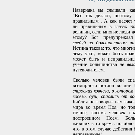
Наверняка вы слышали, как
"Все так делают, поэтому
правильным". А как насчет т
ли правильным в глазах Бо
религии, если многие люди д
этому? Бог предупреждал 
следуй за большинством на
Истина такова: то, что мног
чему учат, может быть пра
может быть и неправильны
учение большинства
не яв
путеводителем.
Сколько человек были спа
всемирного потопа во дни 
строения ковчега, в котором
восемь душ, спаслись от в
Библия не говорит нам како
мира во время Ноя, но тол
точнее, восемь человек сп
построенном Ноем. Боль
живших в то время, погибло 
что в этом случае действия
неправильны!