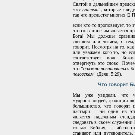
Святой в дальнейшем предска
лжеучители
", которые введ
так что прельстят многих (2 Пе
если кто-то проповедует, то 
что сказанное им является п
Бога! Мы должны сравнив
слышим или читаем, с тем,
говорит. Несмотря на то, ка
или уважаем кого-то, но есл
соответствует воле Бож
отвергнуть это слово. Поче
что "
должно повиноваться бо
человекам
" (Деян. 5:29).
Что говорит Б
Мы уже увидели, что чу
мудрость людей, традиции люд
большинство, что говорят 
пастыри – ни один из эти
является надежным станда
следовать в своем служении 
только Библия, – абсолют
стандарт или путеводитель,