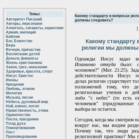
Темы:
Какому стандарту в вопросах рел
Авторитет Писаний
должны следовать?
Авторы, персонажи
Алкоголь, сигареты, наркотики
Армия, милиция
Библия
Какому стандарту 
Бог, Божество
Вера
религии мы должны
Вечеря, причастие
Воспитание детей
Деньги, финансы
Однажды Иисус задал во
Жизнь христианина
Иоанново откуда было: 
Закон, грех, наказание
человеков
?" (Мат. 21:25). За
Здоровье, красота, спорт
действительности Иисус п
Иисус Христос
Иконы
делах религии существует то
Крещение
полномочий тому, что д
Любовь, эгоизм
религиозные учения и дей
Молитва
Музыка, песни
либо "с небес" (то есть о
Небеса, духовный мир
человеков" (придуманные 
Ной, ковчег, потоп
выбора не остается.
Нравственность, этика
Одиночество
Пасха, праздники
Сегодня, когда мы смотрим н
Плод духа
вокруг нас, мы видим разде
Пожертвования
Почему так, что люди раз
Пост
религиозной практике? Мы п
Проповедование