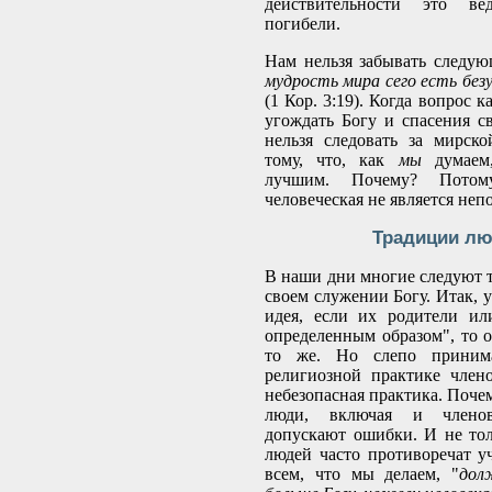
действительности это в
погибели.
Нам нельзя забывать следую
мудрость мира сего есть безу
(1 Кор. 3:19). Когда вопрос к
угождать Богу и спасения с
нельзя следовать за мирск
тому, что, как
мы
думаем,
лучшим. Почему? Потом
человеческая не является не
Традиции л
В наши дни многие следуют 
своем служении Богу. Итак, у
идея, если их родители ил
определенным образом", то 
то же. Но слепо приним
религиозной практике член
небезопасная практика. Поче
люди, включая и члено
допускают ошибки. И не тол
людей часто противоречат 
всем, что мы делаем, "
дол