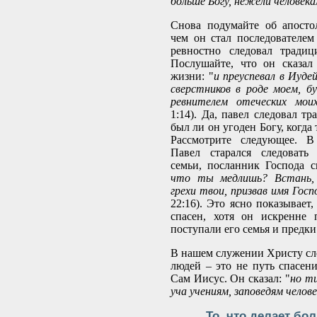
больше Богу, нежели человек
Снова подумайте об апосто
чем он стал последователем
ревностно следовал традиц
Послушайте, что он сказал
жизни: "
и преуспевал в Иуде
сверстников в роде моем, б
ревнителем отеческих мои
1:14). Да, павел следовал т
был ли он угоден Богу, когда
Рассмотрите следующее. В
Павел старался следовать
семьи, посланник Господа с
что ты медлишь? Встань, 
грехи твои, призвав имя Гос
22:16). Это ясно показывает
спасен, хотя он искренне 
поступали его семья и предки
В нашем служении Христу сл
людей – это не путь спасени
Сам Иисус. Он сказал: "
но т
уча учениям, заповедям челов
То, что делает бо