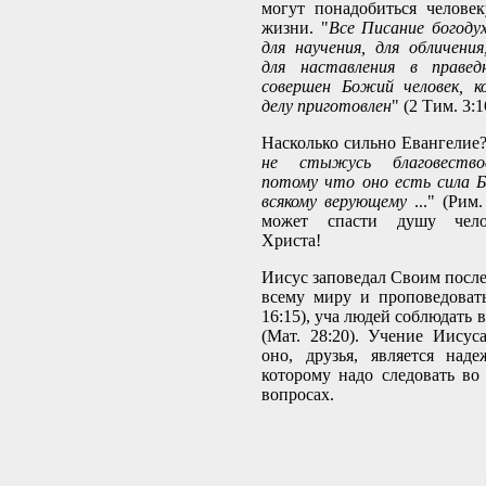
могут понадобиться челове
жизни. "
Все Писание богодух
для научения, для обличения
для наставления в правед
совершен Божий человек, к
делу приготовлен
" (2 Тим. 3:1
Насколько сильно Евангелие?
не стыжусь благовество
потому что оно есть сила 
всякому верующему
..." (Рим.
может спасти душу чело
Христа!
Иисус заповедал Своим после
всему миру и проповедоват
16:15), уча людей соблюдать 
(Мат. 28:20). Учение Иисус
оно, друзья, является над
которому надо следовать во
вопросах.