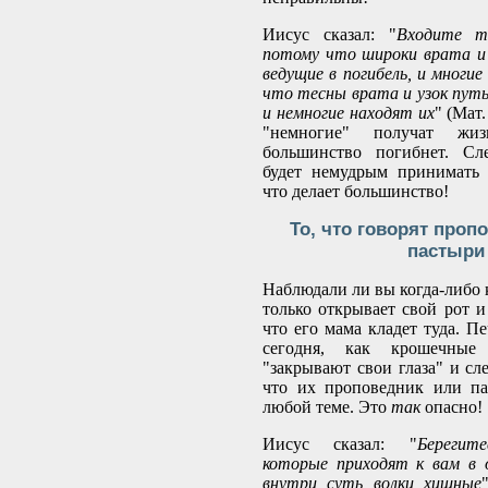
Иисус сказал: "
Входите т
потому что широки врата и
ведущие в погибель, и многи
что тесны врата и узок путь
и немногие находят их
" (Мат.
"немногие" получат жи
большинство погибнет. Сле
будет немудрым принимать 
что делает большинство!
То, что говорят проп
пастыри
Наблюдали ли вы когда-либо 
только открывает свой рот и
что его мама кладет туда. П
сегодня, как крошечные
"закрывают свои глаза" и сл
что их проповедник или па
любой теме. Это
так
опасно!
Иисус сказал: "
Берегит
которые приходят к вам в 
внутри суть волки хищные