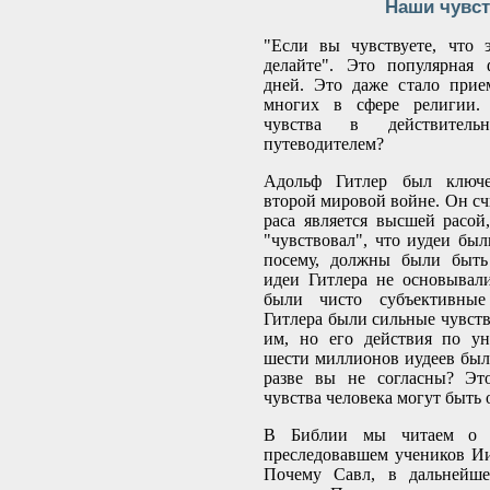
Наши чувст
"Если вы чувствуете, что 
делайте". Это популярная
дней. Это даже стало прие
многих в сфере религии.
чувства в действитель
путеводителем?
Адольф Гитлер был ключ
второй мировой войне. Он сч
раса является высшей расой
"чувствовал", что иудеи был
посему, должны были быть
идеи Гитлера не основывали
были чисто субъективные
Гитлера были сильные чувств
им, но его действия по у
шести миллионов иудеев бы
разве вы не согласны? Это
чувства человека могут быть
В Библии мы читаем о С
преследовавшем учеников Иис
Почему Савл, в дальнейше