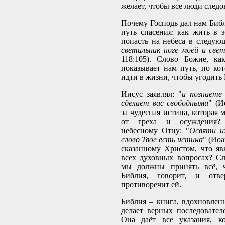
желает, чтобы все люди следо
Почему Господь дал нам Биб
путь спасения: как жить в 
попасть на небеса в следую
светильник ноге моей и све
118:105). Слово Божие, ка
показывает нам путь, по ко
идти в жизни, чтобы угодить 
Иисус заявлял: "
и познаете
сделает вас свободными
" (И
за чудесная истина, которая 
от греха и осуждения?
небесному Отцу: "
Освяти и
слово Твое есть истина
" (Иоа
сказанному Христом, что яв
всех духовных вопросах? Сл
мы должны принять всё, ч
Библия, говорит, и отве
противоречит ей.
Библия – книга, вдохновленн
делает верных последовате
Она даёт все указания, ко