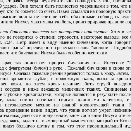
и, стараясь всегда неукоснительно соблюдать Закон, настаив
39 ударов. Они хотели быть полностью уверенными в том, что 
руг кто-то собьется со счета. Павел ссылался на подобную практи
римские воины не считали себя обязанными соблюдать иудей
чинили Иисусу максимальную боль, проигнорировав правило сор
ости бичевания зависела от настроения начальства.
Хотя в ч
го не говорится о степени суровости, некоторые выводы все 
т. 2:24. Петр имеет в виду именно бичевание, когда говори
лово "раны" переведено с греческого слова "молопи". Подробн
вает, что бичевание Иисуса было особенно жестоким.
 врач, так описывает процесс бичевания тела Иисусова: "
ед с флагрумом (бичом) в руке... Тяжелый бич снова и снова оп
исуса. Сначала тяжелые ремни врезаются только в кожу. Затем,
 они врезаются глубже, в подкожную ткань, вызывая кровот
вен кожи, но затем кровь начинает бить струей вследств
 из сосудов в ниже лежащих мышечных тканях. Свинцовые
е глубокие кровоподтеки, которые лопаются в результате посл
ге, кожа спины начинает свисать длинными клочьями, и 
 в неузнаваемое месиво из рваной кровоточащей ткани. 
за проведение казни, видит, что узник вот-вот умрет, избиени
Затем находящегося в полусознательном состоянии Иисуса отвязы
о ударяясь, падает на вымощенный камнем пол, мокрый от Его с
 видят большую шутку в том, что этот провинциальный иуд