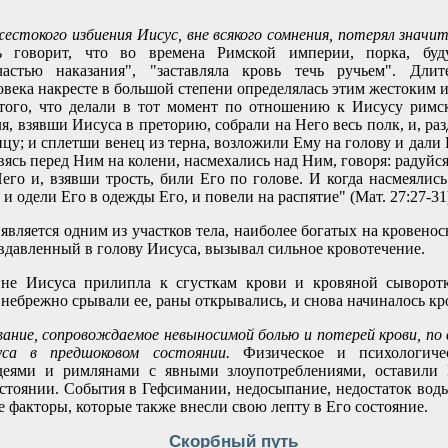
естокого избиения Иисус, вне всякого сомнения, потерял значи
ь говорит, что во времена Римской империи, порка, буд
частью наказания", "заставляла кровь течь ручьем". Длит
века накресте в большой степени определялась этим жестоким 
 того, что делали в тот момент по отношению к Иисусу римс
я, взявши Иисуса в преторию, собрали на Него весь полк, и, ра
ицу; и сплетши венец из терна, возложили Ему на голову и дали
овясь перед Ним на колени, насмехались над Ним, говоря: радуйс
его и, взявши трость, били Его по голове. И когда насмеялись
и одели Его в одежды Его, и повели на распятие" (Мат. 27:27-31
 является одним из участков тела, наиболее богатых на кровено
 вдавленный в голову Иисуса, вызывал сильное кровотечение.
не Иисуса прилипла к сгусткам крови и кровяной сыворотк
небрежно срывали ее, раны открывались, и снова начиналось кр
ание, сопровождаемое невыносимой болью и потерей крови, по 
уса в предшоковом состоянии.
Физическое и психологичес
деями и римлянами с явными злоупотреблениями, оставили 
стоянии. События в Гефсимании, недосыпание, недостаток воды,
 факторы, которые также внесли свою лепту в Его состояние.
Скорбный путь