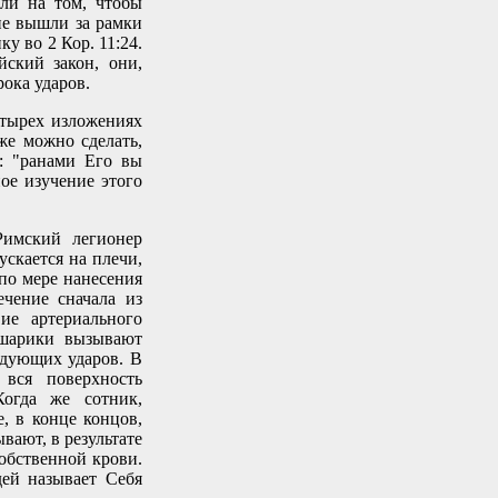
али на том, чтобы
не вышли за рамки
ку во 2 Кор. 11:24.
ский закон, они,
ока ударов.
етырех изложениях
же можно сделать,
т: "ранами Его вы
ое изучение этого
Римский легионер
ускается на плечи,
 по мере нанесения
ечение сначала из
ие артериального
 шарики вызывают
едующих ударов. В
вся поверхность
Когда же сотник,
е, в конце концов,
вают, в результате
обственной крови.
ей называет Себя