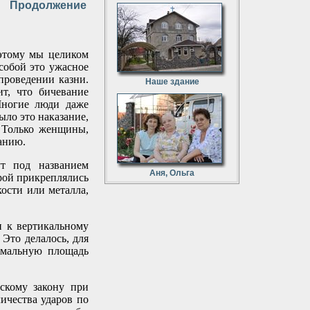
Продолжение
оэтому мы целиком
собой это ужасное
проведении казни.
Наше здание
т, что бичевание
Многие люди даже
ыло это наказание,
. Только женщины,
анию.
ут под названием
Аня, Ольга
рой прикреплялись
ости или металла,
и к вертикальному
Это делалось, для
имальную площадь
йскому закону при
ичества ударов по