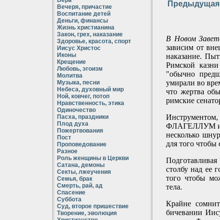
Вера
Предыдущая 
Вечеря, причастие
Воспитание детей
Деньги, финансы
Жизнь христианина
Закон, грех, наказание
В Новом Завет
Здоровье, красота, спорт
зависим от вне
Иисус Христос
Иконы
наказание. Пы
Крещение
Римской казни
Любовь, эгоизм
"обычно предш
Молитва
умирали во вре
Музыка, песни
Небеса, духовный мир
что жертва обы
Ной, ковчег, потоп
римские сенато
Нравственность, этика
Одиночество
Инструментом,
Пасха, праздники
Плод духа
ФЛАГЕЛЛУМ или
Пожертвования
несколько шнур
Пост
для того чтобы
Проповедование
Разное
Роль женщины в Церкви
Подготавливая 
Сатана, демоны
столбу над ее 
Секты, лжеучения
того чтобы мо
Семья, брак
Смерть, рай, ад
тела.
Спасение
Суббота
Крайне сомнит
Суд, второе пришествие
бичевании Иису
Творение, эволюция