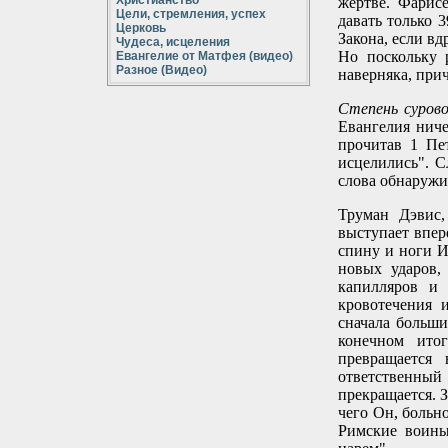
Христианство
жертве. Фарисе
Цели, стремления, успех
давать только 
Церковь
Закона, если вд
Чудеса, исцеления
Но поскольку 
Евангелие от Матфея (видео)
Разное (Видео)
наверняка, при
Степень суров
Евангелия ниче
прочитав 1 Пе
исцелились". С
слова обнаружи
Труман Дэвис,
выступает впер
спину и ноги И
новых ударов,
капилляров и 
кровотечения
сначала больши
конечном ито
превращается
ответственный 
прекращается. 
чего Он, больн
Римские воины