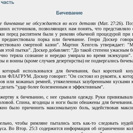
часть
Бичевание
е бичевание не обсуждается во всех деталях
(Мат. 27:26). П
шних источников, позволяющих нам понять, что представляло 
тки перед распятием были у римлян обычной процедурой при 
 предшествовала порка или бичевание. Генри Доскер говори
ествовало смертной казни". Мартин Хенгель утверждает: "
мя этой пытки". Доскер добавляет: "До такой степени ужасным б
чно теряла сознание и нередко умирала во время экзекуции"
ры и воины (кроме случаев дезертирства) не подвергались бичев
 который использовался для бичевания, был короткий кн
 ФЛАГРУМ. Доскер говорит: "Он состоял из рукояти, к кото
ов или кожаных ремней, утяжеленных зазубренными кусками к
 сделать "удар более болезненным и эффективным".
жертву к бичеванию, с нее срывали одежду. Руки привязывал
головой. Спина, ягодицы и ноги были обнажены для бичевания. 
жно было причинить максимальную боль, задействовав макс
ельно, чтобы римляне пытались хоть как-то следовать иуде
са. Во Втор. 25:3 содержится информация об ограничении кол