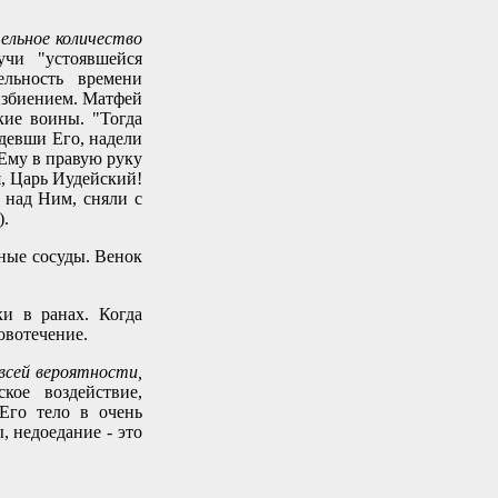
тельное количество
учи "устоявшейся
ельность времени
избиением. Матфей
кие воины. "Тогда
здевши Его, надели
 Ему в правую руку
я, Царь Иудейский!
 над Ним, сняли с
).
сные сосуды. Венок
и в ранах. Когда
овотечение.
всей вероятности,
кое воздействие,
Его тело в очень
 недоедание - это