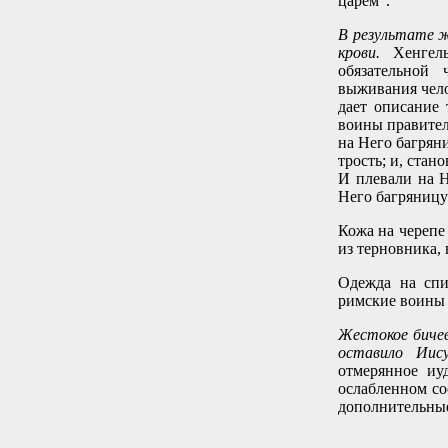
царем".
В результате ж
крови.
Хенгел
обязательной 
выживания чело
дает описание
воины правител
на Него багрян
трость; и, стан
И плевали на Н
Него багряницу 
Кожа на черепе
из терновника,
Одежда на спи
римские воины 
Жестокое бичев
оставило Иис
отмерянное иу
ослабленном со
дополнительные