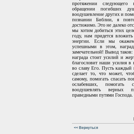
протяжении следующего 
обращении погибших ду
воодушевление других и пом
познании Библии, я повт
достижимо. Это не далеко от
мы хотим добиться этих це
году, нам придется вложит
энергии. Если мы окаже
успешными в этом, наград
замечательной! Вывод таков:
награда стоит усилий и жер
благословит наши усилия в
во славу Его. Пусть каждый 
сделает то, что может, чт
самому, помогать спасать по
ослабевших, помогать
воодушевлять верных п
праведными путями Господа.
<< Вернуться