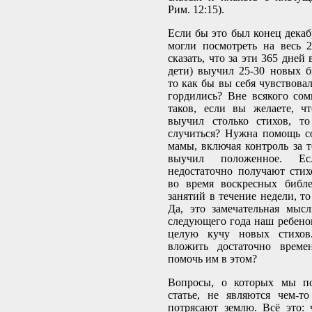
Рим. 12:15).
Если бы это был конец декаб
могли посмотреть на весь 
сказать, что за эти 365 дней
дети) выучил 25-30 новых б
то как бы вы себя чувствова
гордились? Вне всякого сом
таков, если вы желаете, ч
выучил столько стихов, т
случиться? Нужна помощь с
мамы, включая контроль за т
выучил положенное. Е
недостаточно получают стих
во время воскресных библе
занятий в течение недели, то
Да, это замечательная мыс
следующего года наш ребенок
целую кучу новых стихо
вложить достаточно време
помочь им в этом?
Вопросы, о которых мы по
статье, не являются чем-т
потрясают землю. Всё это: