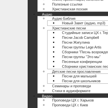
Полезные ccылки
Христианская поэзия
Аудио
Аудио Библия
Новый Завет (аудио, mp3)
Христианские песни
Студийные записи ЦХ г. Те
Песни Jacob Campbell
Песни Жигулина
Песни группы Lege Artis
Сборники "Песнь возрожде
Песни группы "Это мы"
Песенные конференции
Сборники христианских пе
Детские песни прославления
Песни для малышей
Песни для школьников
Семинары и проповеди
Стихи в аудиоформате
Видео
Проповеди ЦХ г. Харьков
Проповеди ЦХ г. Киев