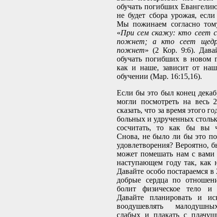
обучать погибших Евангелию?
не будет сбора урожая, если
Мы пожинаем согласно тому
«
При сем скажу: кто сеет с
пожнет; а кто сеет щед
пожнет
» (2 Кор. 9:6). Дав
обучать погибших в новом г
как и наше, зависит от на
обучении (Мар. 16:15,16).
Если бы это был конец декаб
могли посмотреть на весь 
сказать, что за время этого г
больных и удрученных столько
сосчитать, то как бы вы ч
Снова, не было ли бы это по
удовлетворения? Вероятно, б
может помешать нам с вами
наступающем году так, как 
Давайте особо постараемся в 
добрые сердца по отношен
болит физическое тело и 
Давайте планировать и ис
воодушевлять малодушны
слабых и плакать с плачущ