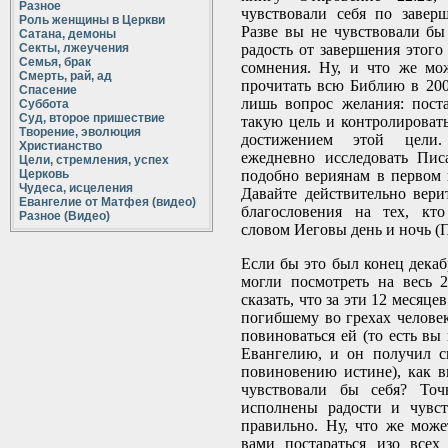
Разное
чувствовали себя по завер
Роль женщины в Церкви
Разве вы не чувствовали бы
Сатана, демоны
Секты, лжеучения
радость от завершения этого
Семья, брак
сомнения. Ну, и что же мо
Смерть, рай, ад
прочитать всю Библию в 200
Спасение
лишь вопрос желания: пост
Суббота
Суд, второе пришествие
такую цель и контролировать
Творение, эволюция
достижением этой цели.
Христианство
ежедневно исследовать Пис
Цели, стремления, успех
Церковь
подобно вериянам в первом в
Чудеса, исцеления
Давайте действительно верит
Евангелие от Матфея (видео)
благословения на тех, кт
Разное (Видео)
словом Иеговы день и ночь (Пс
Если бы это был конец декаб
могли посмотреть на весь 
сказать, что за эти 12 месяц
погибшему во грехах человек
повиноваться ей (то есть вы
Евангелию, и он получил с
повиновению истине), как в
чувствовали бы себя? То
исполнены радости и чувст
правильно. Ну, что же мож
вами постараться изо всех