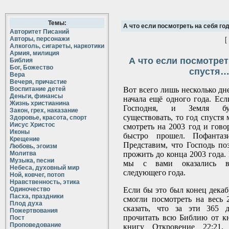
Темы:
А что если посмотреть на себя го
Авторитет Писаний
Авторы, персонажи
[
Алкоголь, сигареты, наркотики
Армия, милиция
А что если посмотрет
Библия
Бог, Божество
спустя
Вера
Вечеря, причастие
Воспитание детей
Вот всего лишь несколько дн
Деньги, финансы
начала ещё одного года. Есл
Жизнь христианина
Господня, и Земля бу
Закон, грех, наказание
существовать, то год спустя
Здоровье, красота, спорт
Иисус Христос
смотреть на 2003 год и гово
Иконы
быстро прошел. Пофантаз
Крещение
Представим, что Господь по
Любовь, эгоизм
Молитва
прожить до конца 2003 года. 
Музыка, песни
мы с вами оказались в
Небеса, духовный мир
следующего года.
Ной, ковчег, потоп
Нравственность, этика
Одиночество
Если бы это был конец декаб
Пасха, праздники
смогли посмотреть на весь 
Плод духа
сказать, что за эти 365 
Пожертвования
прочитать всю Библию от к
Пост
Проповедование
книгу Откровение 22:21