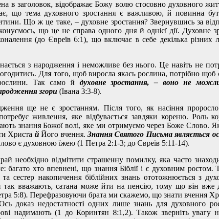
ена в заголовок, відображає Божу волю стосовно духовного жит
чає, що тема духовного зростання є важливою, й повинна бу
итини. Що ж це таке, – духовне зростання? Звернувшись за від
конуємось, що це не справа одного дня й однієї дії. Духовне 
оналення (до Євреїв 6:1), що включає в себе декілька різних л
нається з народження і неможливе без нього. Це навіть не потр
огодитись. Для того, щоб виросла якась рослина, потрібно щоб
 рослини. Так само й
духовне зростання, – воно не можли
ародження згори
(Івана 3:3-8).
ження ще не є зростанням. Після того, як насіння проросло
потребує живлення, яке відбувається завдяки кореню. Роль к
рають знання Божої волі, яке ми отримуємо через Боже Слово. Як
ти Христа
й
Його вчення.
Знання Святого Письма являється о
ово є духовною їжею (1 Петра 2:1-3; до Євреїв 5:11-14).
край необхідно відмітити страшенну помилку, яка часто знаход
е: багато хто впевнені, що знання Біблії і є духовним ростом. Т
в та сестер накопичення біблійних знань ототожнюється з дух
 так вважають, сатана може йти на пенсію, тому що він вже д
етра 5:8). Перефразовуючи брата ми скажемо, що знати вчення Хр
Ось доказ недостатності одних лише знань для духовного ро
ові надимають (1 до Коринтян 8:1,2). Також зверніть увагу 