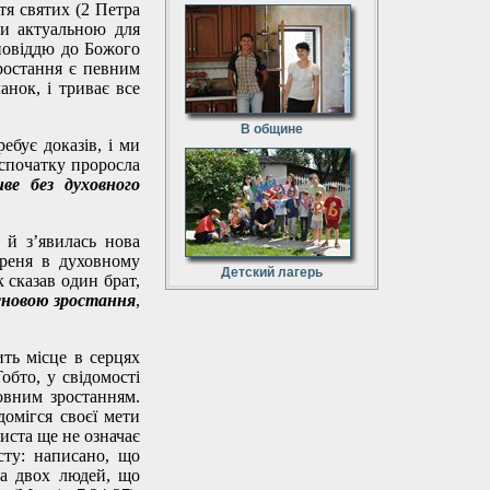
тя святих (2 Петра
ти актуальною для
повіддю до Божого
зростання є певним
анок, і триває все
В общине
ебує доказів, і ми
 спочатку проросла
ве без духовного
 й з’явилась нова
ореня в духовному
Детский лагерь
 сказав один брат,
сновою зростання
,
ить місце в серцях
обто, у свідомості
овним зростанням.
омігся своєї мети
иста ще не означає
сту: написано, що
на двох людей, що