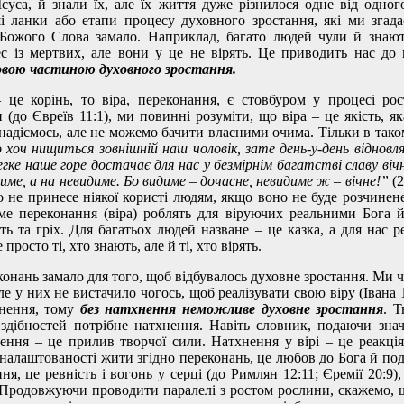
суса, й знали їх, але їх життя дуже різнилося одне від одного
і ланки або етапи процесу духовного зростання, які ми згада
Божого Слова замало. Наприклад, багато людей чули й знают
с із мертвих, але вони у це не вірять. Це приводить нас д
овою частиною духовного зростання.
це корінь, то віра, переконання, є стовбуром у процесі рос
 (до Євреїв 11:1), ми повинні розуміти, що віра – це якість, як
надіємось, але не можемо бачити власними очима. Тільки в тако
 хоч нищиться зовнішній наш чоловік, зате день-у-день відновл
гке наше горе достачає для нас у безмірнім багатстві славу вічн
име, а на невидиме. Бо видиме – дочасне, невидиме ж – вічне!”
(2
о не принесе ніякої користі людям, якщо воно не буде розчинен
áме переконання (віра) роблять для віруючих реальними Бога й
сть та гріх. Для багатьох людей назване – це казка, а для нас р
просто ті, хто знають, але й ті, хто вірять.
еконань замало для того, щоб відбувалось духовне зростання. Ми 
але у них не вистачило чогось, щоб реалізувати свою віру (Івана 
хнення, тому
без натхнення неможливе духовне зростання
. 
іх здібностей потрібне натхнення. Навіть словник, подаючи зна
ення – це прилив творчої сили. Натхнення у вірі – це реакці
 налаштованості жити згідно переконань, це любов до Бога й под
я, це ревність і вогонь у серці (до Римлян 12:11; Єремії 20:9)
). Продовжуючи проводити паралелі з ростом рослини, скажемо, 