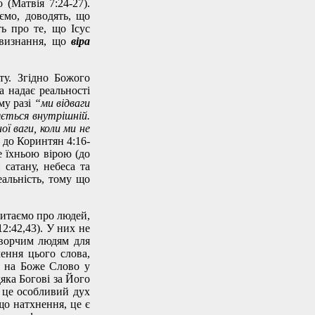
 (Матвія 7:24-27).
ємо, доводять, що
ь про те, що Ісус
о визнання, що
віра
ту. Згідно Божого
а надає реальності
му разі
“ми відваги
яється внутрішній.
ої ваги, коли ми не
 до Коринтян 4:16-
е їхньою вірою (до
 сатану, небеса та
еальність, тому що
читаємо про людей,
12:42,43). У них не
Творчим людям для
чення цього слова,
я на Боже Слово у
яка Богові за Його
, це особливий дух
що натхнення, це є