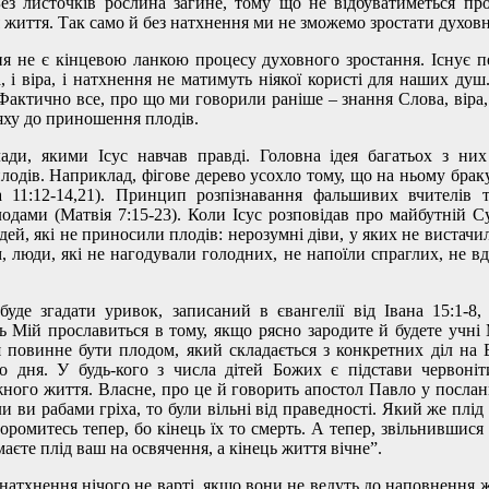
Без листочків рослина загине, тому що не відбуватиметься про
 життя. Так само й без натхнення ми не зможемо зростати духовн
я не є кінцевою ланкою процесу духовного зростання. Існує пев
 і віра, і натхнення не матимуть ніякої користі для наших душ
 Фактично все, про що ми говорили раніше – знання Слова, віра
яху до приношення плодів.
ади, якими Ісус навчав правді. Головна ідея багатьох з них
одів. Наприклад, фігове дерево усохло тому, що на ньому брак
а 11:12-14,21). Принцип розпізнавання фальшивих вчителів 
лодами (Матвія 7:15-23). Коли Ісус розповідав про майбутній С
ей, які не приносили плодів: нерозумні діви, у яких не вистачи
 люди, які не нагодували голодних, не напоїли спраглих, не вдя
уде згадати уривок, записаний в євангелії від Івана 15:1-8, 
ь Мій прославиться в тому, якщо рясно зародите й будете учні
 повинне бути плодом, який складається з конкретних діл на 
 дня. У будь-кого з числа дітей Божих є підстави червоніт
ного життя. Власне, про це й говорить апостол Павло у послан
ли ви рабами гріха, то були вільні від праведності. Який же плід
оромитесь тепер, бо кінець їх то смерть. А тепер, звільнившися 
маєте плід ваш на освячення, а кінець життя вічне”.
 і натхнення нічого не варті, якщо вони не ведуть до наповнення