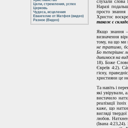
Христианство
слухали слова І
Цели, стремления, успех
Наразі подальш
Церковь
просто знання 
Чудеса, исцеления
Евангелие от Матфея (видео)
Христос воскре
Разное (Видео)
також є склад
Якщо знання – 
визначення віри
тому, на що ми 
не тратимо, бо
Бо теперішнє ле
дивимося на вид
18). Боже Слов
Євреїв 4:2). С
гієну, праведні
християни це не 
Та навіть і пер
які увірували, 
вистачило нат
реалізації їхн
каже, що натхн
вигляді твердої
любов. Натхненн
(Івана 4:23,24