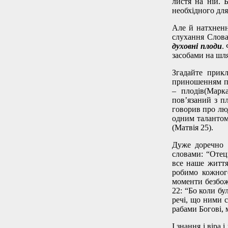
листя на ній. 
необхідного для
Але й натхненн
слухання Слова,
духовні плоди
.
засобами на шл
Згадайте прикл
приношенням пл
– плодів(Марк
пов’язаний з п
говорив про люд
одним талантом,
(Матвія 25).
Дуже доречно б
словами: “Отец
все наше життя
робимо кожного
моменти безбож
22: “Бо коли бу
речі, що ними с
рабами Богові, 
І знання і віра