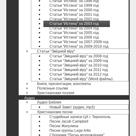
Статьи "Истина" за 1998 год
Статьи "Истина" за 1999 год
Статьи "Истина" за 2000 год
Статьи "Истина" за 2001 год
Статьи "Истина" за 2002 год
Статьи "Истина" за 2003 год
Статьи "Истина" за 2004 год
Статьи "Истина" за 2005 год
Статьи "Истина" за 2006 год
Статьи "Истина" за 2007-2008 год
Статьи "Истина" за 2009-2010 год
Статьи "Зміцнюй віру"
Статьи "Зміцнюй віру" за 2008 год
Статьи "Зміцнюй віру" за 2009 год
Статьи "Зміцнюй віру" за 2010 год
Статьи "Зміцнюй віру" за 2011 год
Статьи "Зміцнюй віру" за 2012 год
Статьи "Зміцнюй віру" (Word файлы)
Книги, презентации, конспекты
Полезные ccылки
Христианская поэзия
Аудио
Аудио Библия
Новый Завет (аудио, mp3)
Христианские песни
Студийные записи ЦХ г. Тернополь
Песни Jacob Campbell
Песни Жигулина
Песни группы Lege Artis
Сборники "Песнь возрождения"