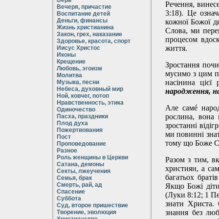
Вера
Речення, винес
Вечеря, причастие
3:18). Це озна
Воспитание детей
Деньги, финансы
кожної Божої д
Жизнь христианина
Слова, ми пере
Закон, грех, наказание
процесом вдоск
Здоровье, красота, спорт
життя.
Иисус Христос
Иконы
Крещение
Зростання почи
Любовь, эгоизм
мусимо з цим п
Молитва
насінина цієї
Музыка, песни
Небеса, духовный мир
народження, н
Ной, ковчег, потоп
Нравственность, этика
Але самé народ
Одиночество
рослина, вона 
Пасха, праздники
Плод духа
зростанні відіг
Пожертвования
ми повинні зна
Пост
тому що Боже Сл
Проповедование
Разное
Роль женщины в Церкви
Разом з тим, в
Сатана, демоны
християн, а сам
Секты, лжеучения
багатьох браті
Семья, брак
Смерть, рай, ад
Якщо Божі діти
Спасение
(Луки 8:12; 1 П
Суббота
знати Христа. 
Суд, второе пришествие
знання без люб
Творение, эволюция