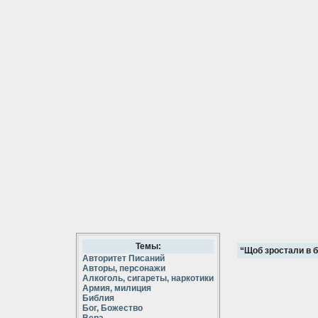
Темы:
“Щоб зростали в б
Авторитет Писаний
Авторы, персонажи
Алкоголь, сигареты, наркотики
Армия, милиция
Библия
Бог, Божество