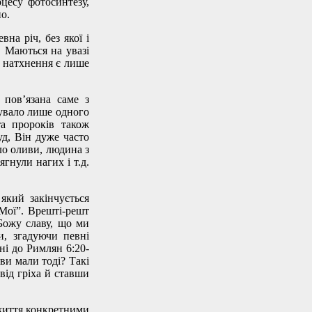
цесу фотосинтезу,
о.
на річ, без якої і
. Маються на увазі
, натхнення є лише
 пов’язана саме з
увало лише одного
та пророків також
уд, Він дуже часто
ло оливи, людина з
гнули нагих і т.д.
який закінчується
 Мої”. Врешті-решт
Божу славу, що ми
и, згадуючи певні
ні до Римлян 6:20-
 ви мали тоді? Такі
від гріха й ставши
 життя конкретними