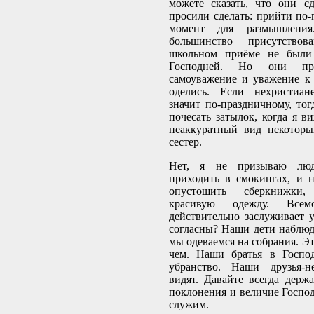
можете сказать, что они с
просили сделать: прийти по-
момент для размышлени
большинство присутство
школьном приёме не были
Господней. Но они прод
самоуважение и уважение к
оделись. Если нехристиан
значит по-праздничному, тог
почесать затылок, когда я 
неаккуратный вид некоторы
сестер.
Нет, я не призываю люд
приходить в смокингах, и 
опустошить сберкнижки
красивую одежду. Всемо
действительно заслуживает у
согласны? Наши дети наблюда
мы одеваемся на собрания. Эт
чем. Наши братья в Госпо
убранство. Наши друзья-н
видят. Давайте всегда держа
поклонения и величие Госпо
служим.