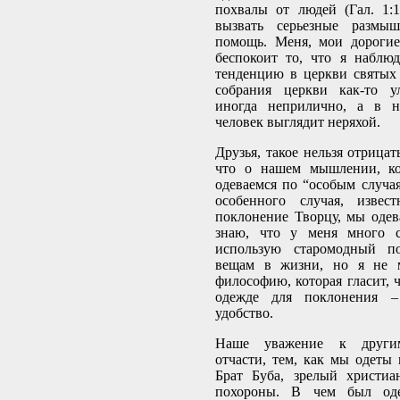
похвалы от людей (Гал. 1:
вызвать серьезные размыш
помощь. Меня, мои дорогие
беспокоит то, что я набл
тенденцию в церкви святых 
собрания церкви как-то ул
иногда неприлично, а в н
человек выглядит неряхой.
Друзья, такое нельзя отрицат
что о нашем мышлении, ко
одеваемся по “особым случая
особенного случая, извес
поклонение Творцу, мы одев
знаю, что у меня много с
использую старомодный п
вещам в жизни, но я не м
философию, которая гласит, 
одежде для поклонения 
удобство.
Наше уважение к другим
отчасти, тем, как мы одеты 
Брат Буба, зрелый христиа
похороны. В чем был од