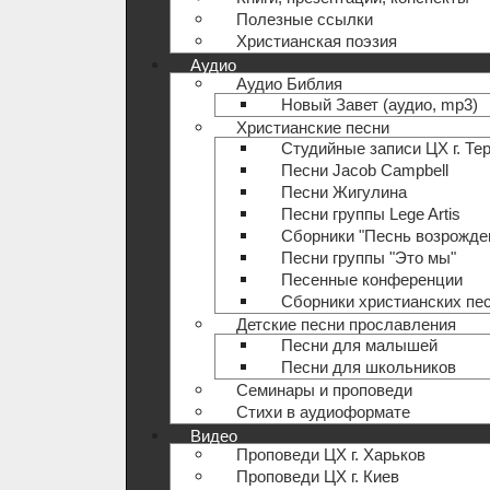
Полезные ccылки
Христианская поэзия
Аудио
Аудио Библия
Новый Завет (аудио, mp3)
Христианские песни
Студийные записи ЦХ г. Те
Песни Jacob Campbell
Песни Жигулина
Песни группы Lege Artis
Сборники "Песнь возрожде
Песни группы "Это мы"
Песенные конференции
Сборники христианских пе
Детские песни прославления
Песни для малышей
Песни для школьников
Семинары и проповеди
Стихи в аудиоформате
Видео
Проповеди ЦХ г. Харьков
Проповеди ЦХ г. Киев