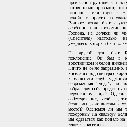
прекрасной рубашке с галст
готовностью признают, что
похороны или идут к ме
покойным просто из уваже
Вопрос: когда брат служи
особенно при воспоминани
Господа, не должен ли ув
(Спасителя) настолько, н
умершего, который был тольк
На другой день брат 
поклонение. Он был в ру
воротничком и белой нижней
Ничто не было заправлено,
висела из-под свитера с вор
карманы его голубых джинсо
современная “мода”, но п
избрал для себя предстать 
неряшливом виде? Одели
собеседование, чтобы устр
(если мы действительно хо
место)? Оденемся ли мы т
похороны? На свадьбу? Если
мы одеваться как попало на
нашего спасения?!