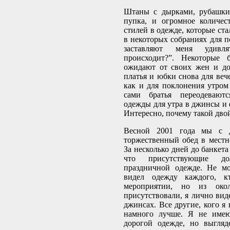
Штаны с дырками, рубашки,
пупка, и огромное количес
стилей в одежде, которые ст
в некоторых собраниях для п
заставляют меня удивл
происходит?”. Некоторые 
ожидают от своих жен и до
платья и юбки снова для веч
как и для поклонения утром 
сами братья переодевают
одежды для утра в джинсы и 
Интересно, почему такой дво
Весной 2001 года мы с 
торжественный обед в местн
За несколько дней до банкета
что присутствующие 
праздничной одежде. Не мо
видел одежду каждого, 
мероприятии, но из око
присутствовали, я лично вид
джинсах. Все другие, кого я
намного лучше. Я не имею
дорогой одежде, но выгля