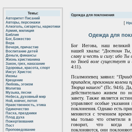
Темы:
Одежда для поклонения
Авторитет Писаний
Авторы, персонажи
[
Нра
Алкоголь, сигареты, наркотики
Армия, милиция
Одежда для пок
Библия
Бог, Божество
Вера
Бог Иегова, наш великий 
Вечеря, причастие
нашей хвалы: “
Достоин Ты,
Воспитание детей
Деньги, финансы
славу и честь и силу: ибо Ты 
Жизнь христианина
по Твоей воле существует и
Закон, грех, наказание
4:11).
Здоровье, красота, спорт
Иисус Христос
Иконы
Псалмопевец заявил: “
Приид
Крещение
припадем, преклоним колени п
Любовь, эгоизм
Творца нашего
” (Пс. 94:6). Д
Молитва
действительно живем по н
Музыка, песни
Небеса, духовный мир
завету. Также является исти
Ной, ковчег, потоп
управляют особые указания в
Нравственность, этика
поклонения. Однако есть при
Одиночество
Пасха, праздники
меняются с течением време
Плод духа
мы только что отметили в
Пожертвования
говорит, что когда л
Пост
поклоняются, они поклоняют
Проповедование