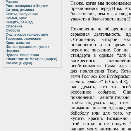
Разное
Также, когда мы поклоняемся
Роль женщины в Церкви
преклоняемся перед Ним. Это
Сатана, демоны
более велик, чем мы, а следо
Секты, лжеучения
Семья, брак
уважать и благоговеть пред Н
Смерть, рай, ад
Спасение
Поклонение не обыденное д
Суббота
серьезная деятельность, и
Суд, второе пришествие
Творение, эволюция
Отношение, которое м
Христианство
поклонению и во время по
Цели, стремления, успех
огромное значение. Бог не
Церковь
стандарта в одежде “для 
Чудеса, исцеления
Евангелие от Матфея (видео)
воскресного поклон
Разное (Видео)
необходимости. Сама идея 
для поклонения Тому, Кот
свят Господь Бог Вседержит
есть и грядет
” (Откр. 4:8)
нас думать, что это особ
особенное событие. О
поклонения действительно
чтобы подумать над этим 
внимание, нежели одежда для
бейсболу или для того, ч
купить краски. Возможно,
этой статьи я не получу 
однако моим мотивом не яв