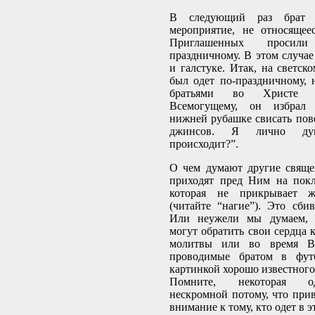
В следующий раз брат
мероприятие, не относящее
Приглашенных просил
праздничному. В этом случае
и галстуке. Итак, на светск
был одет по-праздничному, 
братьями во Христе 
Всемогущему, он избрал 
нижней рубашке свисать пов
джинсов. Я лично ду
происходит?”.
О чем думают другие свяще
приходят пред Ним на покл
которая не прикрывает 
(читайте “нагие”). Это сбив
Или неужели мы думаем, 
могут обратить свои сердца 
молитвы или во время Ве
проводимые братом в фут
картинкой хорошо известного
Помните, некоторая о
нескромной потому, что прив
внимание к тому, кто одет в э