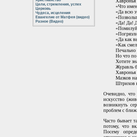
Христианство
Хавронья 
Цели, стремления, успех
«Что имен
Церковь
«Да всю э
Чудеса, исцеления
«Позвольт
Евангелие от Матфея (видео)
Разное (Видео)
«Да! Да! 
«Помилуй
«Погрязли
«Да как в
«Как смела
Печально 
Но что по
Хотите зн
Журавль б
Хавронья 
Мазков на
Штрихов н
Очевидно, что 
искусство (жи
возникнуть се
проблем с бли
Часто бывает т
потому, что в
Посему опреде