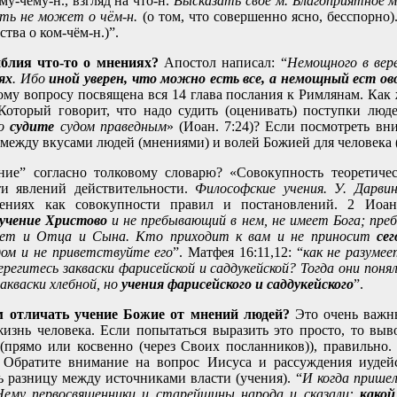
у-чему-н., взгляд на что-н.
Высказать своё м. Благоприятное м
ть не может о чём-н.
(о том, что совершенно ясно, бесспорно)
тва о ком-чём-н.)”.
блия что-то о мнениях?
Апостол написал: “
Немощного в ве
ях
. Ибо
иной уверен, что можно есть все, а немощный ест о
ому вопросу посвящена вся 14 глава послания к Римлянам. Как 
Который говорит, что надо судить (оценивать) поступки люде
но
судите
судом праведным
» (Иоан. 7:24)? Если посмотреть вн
 между вкусами людей (мнениями) и волей Божией для человека 
ение” согласно толковому словарю? «Совокупность теоретич
сти явлений действительности.
Философские учения. У. Дарви
ениях как совокупности правил и постановлений. 2 Иоан
учение Христово
и не пребывающий в нем, не имеет Бога; пре
еет и Отца и Сына. Кто приходит к вам и не приносит
сег
ом и не приветствуйте его
”. Матфея 16:11,12: “
как не разумее
ерегитесь закваски фарисейской и саддукейской? Тогда они поня
закваски хлебной, но
учения фарисейского и саддукейского
”.
 отличать учение Божие от мнений людей?
Это очень важны
жизнь человека. Если попытаться выразить это просто, то выво
(прямо или косвенно (через Своих посланников)), правильно. 
 Обратите внимание на вопрос Иисуса и рассуждения иудейс
ь разницу между источниками власти (учения). “
И когда пришел
Нему первосвященники и старейшины народа и сказали:
како