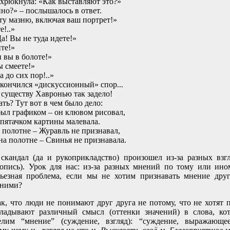
хрюкнула: «Как выставляют это?»
но?» – послышалось в ответ.
ту мазню, включая ваш портрет!»
е!..»
Да! Вы не туда идете!»
те!»
 вы в болоте!»
ы смеете!»
 до сих пор!..»
кончился «дискуссионный» спор...
 существу Хавронью так задело!
ать? Тут вот в чем было дело:
ыл графиком – он клювом рисовал,
пятачком картины малевала.
 полотне – Журавль не признавал,
а полотне – Свинья не признавала.
скандал (да и рукоприкладство) произошел из-за разных взг
вопись). Урок для нас: из-за разных мнений по тому или ин
рьезная проблема, если мы не хотим признавать мнение дру
жними?
ак, что люди не понимают друг друга не потому, что не хотят 
кладывают различный смысл (оттенки значений) в слова, ко
лим “мнение” (суждение, взгляд): “суждение, выражающее