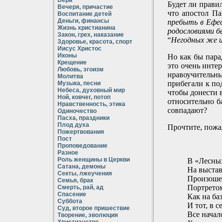
Вера
Будет ли прави
Вечеря, причастие
что апостол Па
Воспитание детей
Деньги, финансы
пребыть в Ефес
Жизнь христианина
родословиями б
Закон, грех, наказание
“
Негодных же 
Здоровье, красота, спорт
Иисус Христос
Иконы
Но как бы пара
Крещение
это очень интер
Любовь, эгоизм
нравоучитель
Молитва
прибегали к по
Музыка, песни
Небеса, духовный мир
чтобы донести 
Ной, ковчег, потоп
относительно б
Нравственность, этика
совпадают?
Одиночество
Пасха, праздники
Плод духа
Прочтите, пожа
Пожертвования
Пост
Проповедование
Разное
Роль женщины в Церкви
В «Лесны
Сатана, демоны
На выстав
Секты, лжеучения
Произоше
Семья, брак
Портретом
Смерть, рай, ад
Спасение
Как на ба
Суббота
И тот, в с
Суд, второе пришествие
Все начало
Творение, эволюция