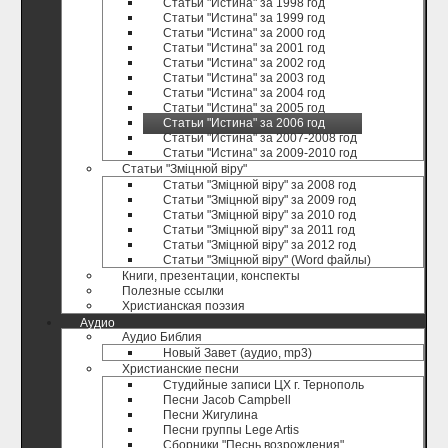
Статьи "Истина" за 1998 год
Статьи "Истина" за 1999 год
Статьи "Истина" за 2000 год
Статьи "Истина" за 2001 год
Статьи "Истина" за 2002 год
Статьи "Истина" за 2003 год
Статьи "Истина" за 2004 год
Статьи "Истина" за 2005 год
Статьи "Истина" за 2006 год
Статьи "Истина" за 2007-2008 год
Статьи "Истина" за 2009-2010 год
Статьи "Зміцнюй віру"
Статьи "Зміцнюй віру" за 2008 год
Статьи "Зміцнюй віру" за 2009 год
Статьи "Зміцнюй віру" за 2010 год
Статьи "Зміцнюй віру" за 2011 год
Статьи "Зміцнюй віру" за 2012 год
Статьи "Зміцнюй віру" (Word файлы)
Книги, презентации, конспекты
Полезные ccылки
Христианская поэзия
Аудио
Аудио Библия
Новый Завет (аудио, mp3)
Христианские песни
Студийные записи ЦХ г. Тернополь
Песни Jacob Campbell
Песни Жигулина
Песни группы Lege Artis
Сборники "Песнь возрождения"