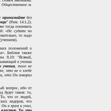
. Обмен мнениями.
.
Общественное м.
ре
принимайте
без
вощи
” (Рим. 14:1,2).
же тогда понимать
й: «
Не судите по
имательно, то надо
(учением).
еских положений о
на
»
.
Библия также
на 9,10: “
Всякий,
бывающий в учении
о учения
, того не
те, что не о хлебе
ли, что Он говорил
й вопрос, ибо от
д будет таков: то,
То, что от людей,
ких лидеров, что
 Он в храм и учил,
й властью Ты это