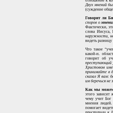
отношение к ком
Двух мнений бы
(суждение общес
Говорит ли Би
споров о
мнени
Фактически, эт
слова Иисуса, 
наружности, 
видеть разницу
Что такое “уч
какой-н. обла
говорит об уч
преступающий
Христовом им
принимайте в д
сказал Я вам: б
им беречься не 
Как мы можем
этого зависит 
чему учит Бог 
мнения людей.
помогает видет
приступили к 