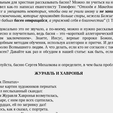
льным для христиан рассказывать басни? Можно ли учиться на н
вел как-то написал евангелисту Тимофею: “
Отходя в Македон
е и увещевать некоторых, чтобы они не учили иному и
не зан
есконечными, которые производят больше споры, нежели Божие 
и бабьих
басен отвращайся
, а упражняй себя в благочестии
” (1 Т
доксально это не звучало, а по-моему, можно и нужно рассказыв
есно и поучительно, ведь басня – это «короткий аллегорический
ным заключением». Знаете, Иисус, верные пророки Божии
добным методам обучения, используя аллегории и притчи. И дел
волю Всевышнего людям. А что делать, если кто не согласен с 
асен? Давайте как раз и обсудим в нашей статье: как быть, ес
луйста, басню Сергея Михалкова и определите, в чем была проб
ЖУРАВЛЬ И ХАВРОНЬЯ
х Пенатах»
ке картин художников пернатых
л неслыханный скандал:
 Журавля Хавронья возмутилась,
заре, с ним при всех сцепилась,
ердцах, ей по загривку дал!
сь, как я сказал, с портрета.