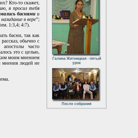
их? Кто-то скажет,
ию, я просил тебя
имались баснями
и
назидание в вере
”;
им. 1:3,4; 4:7).
ать басни, так как
 рассказ, обычно с
, апостолы часто
алось это с целью,
таким моим мнением
Галина Житницкая - пятый
ли мнения людей не
урок
лема.
После собрания