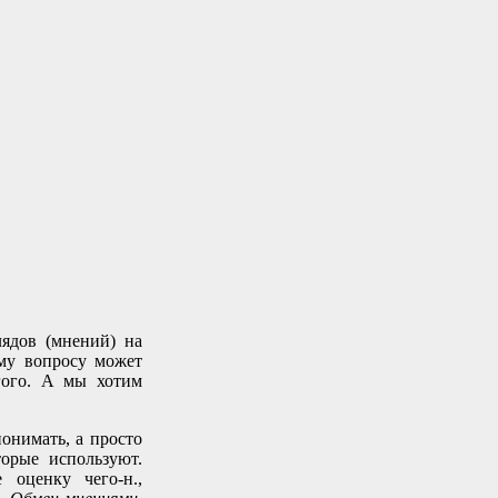
лядов (мнений) на
ому вопросу может
гого. А мы хотим
понимать, а просто
торые используют.
 оценку чего-н.,