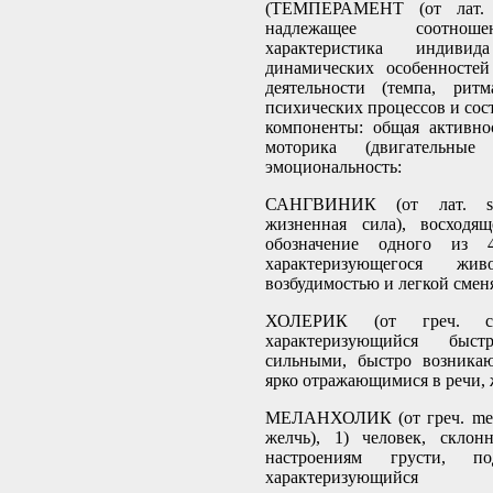
(ТЕМПЕРАМЕНТ (от лат. 
надлежащее соотноше
характеристика индив
динамических особенностей
деятельности (темпа, ритм
психических процессов и сос
компоненты: общая активно
моторика (двигательные
эмоциональность:
САНГВИНИК (от лат. sa
жизненная сила), восходя
обозначение одного из 4
характеризующегося жив
возбудимостью и легкой смен
ХОЛЕРИК (от греч. c
характеризующийся быст
сильными, быстро возника
ярко отражающимися в речи, 
МЕЛАНХОЛИК (от греч. mela
желчь), 1) человек, склон
настроениям грусти, по
характеризующийся