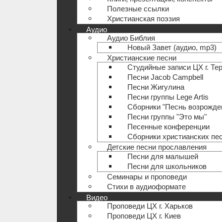
Полезные ccылки
Христианская поэзия
Аудио
Аудио Библия
Новый Завет (аудио, mp3)
Христианские песни
Студийные записи ЦХ г. Те
Песни Jacob Campbell
Песни Жигулина
Песни группы Lege Artis
Сборники "Песнь возрожде
Песни группы "Это мы"
Песенные конференции
Сборники христианских пе
Детские песни прославления
Песни для малышей
Песни для школьников
Семинары и проповеди
Стихи в аудиоформате
Видео
Проповеди ЦХ г. Харьков
Проповеди ЦХ г. Киев