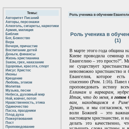
Темы:
Роль ученика в обучении Евангели
Авторитет Писаний
Авторы, персонажи
Алкоголь, сигареты, наркотики
Армия, милиция
Роль ученика в обуче
Библия
Бог, Божество
(1)
Вера
Вечеря, причастие
Воспитание детей
В марте этого года община на
Деньги, финансы
Киеве проводила семинар п
Жизнь христианина
Евангелию – это просто?”. М
Закон, грех, наказание
не существует христианств
Здоровье, красота, спорт
Иисус Христос
невозможно христианство и б
Иконы
Евангелия, которое ест
Крещение
спасению (Рим. 1:16). Павел 
Любовь, эгоизм
Молитва
проповедовать истину все
Музыка, песни
Еллинам и варварам, мудр
Небеса, духовный мир
Итак, что до меня, я
готов 
Ной, ковчег, потоп
вам, находящимся в Риме
Нравственность, этика
Одиночество
Думаю, и мы согласимся, ч
Пасха, праздники
воли Божией – это важная
Плод духа
настоящем христианстве, и н
Пожертвования
Пост
делать это качественно, ч
Проповедование
услышать слова истины и в