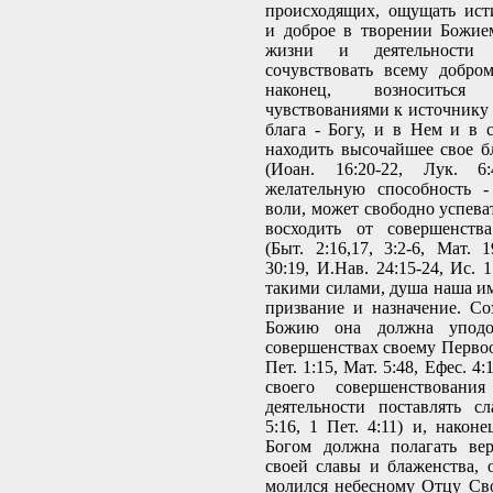
происходящих, ощущать ист
и доброе в творении Божие
жизни и деятельности 
сочувствовать всему добро
наконец, возноситься 
чувствованиями к источнику 
блага - Богу, и в Нем и в
находить высочайшее свое б
(Иоан. 16:20-22, Лук. 6
желательную способность 
воли, может свободно успева
восходить от совершенств
(Быт. 2:16,17, 3:2-6, Мат. 1
30:19, И.Нав. 24:15-24, Ис. 
такими силами, душа наша им
призвание и назначение. Со
Божию она должна уподо
совершенствах своему Первооб
Пет. 1:15, Мат. 5:48, Ефес. 4
своего совершенствован
деятельности поставлять с
5:16, 1 Пет. 4:11) и, након
Богом должна полагать вер
своей славы и блаженства, 
молился небесному Отцу Св