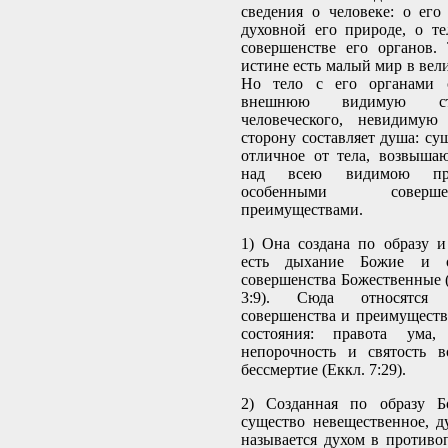
сведения о человеке: о ег
духовной его природе, о т
совершенстве его органов.
истине есть малый мир в вел
Но тело с его органами с
внешнюю видимую сто
человеческого, невидиму
сторону составляет душа: су
отличное от тела, возвыша
над всею видимою пр
особенными совер
преимуществами.
1) Она создана по образу 
есть дыхание Божие и о
совершенства Божественные (Б
3:9). Сюда относятся
совершенства и преимуществ
состояния: правота ума, 
непорочность и святость 
бессмертие (Еккл. 7:29).
2) Созданная по образу Б
существо невещественное, д
называется духом в противо