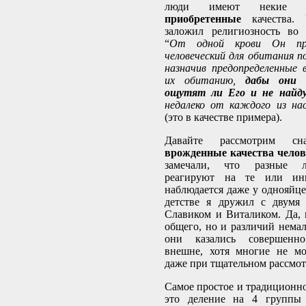
люди имеют неки
приобретенные
качества. 
заложил религиозность во 
“
От одной крови Он про
человеческий для обитания по
назначив предопределенные 
их обитанию,
дабы они 
ощутят ли Его и не найд
недалеко от каждого из на
(это в качестве примера).
Давайте рассмотрим сна
врожденные качества челов
замечали, что разные л
реагируют на те или ин
наблюдается даже у однояйце
детстве я дружил с двумя 
Славиком и Виталиком. Да,
общего, но и различий немал
они казались совершенн
внешне, хотя многие не мо
даже при тщательном рассмот
Самое простое и традиционно
это деление на 4 группы 