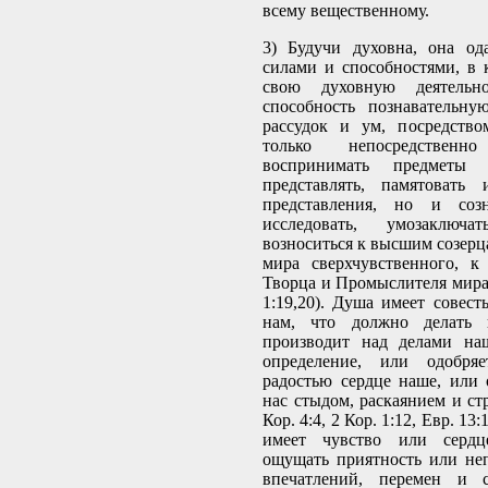
всему вещественному.
3) Будучи духовна, она од
силами и способностями, в 
свою духовную деятельн
способность познавательну
рассудок и ум, посредств
только непосредстве
воспринимать предметы 
представлять, памятовать 
представления, но и созн
исследовать, умозаключ
возноситься к высшим созерц
мира сверхчувственного, к
Творца и Промыслителя мира 
1:19,20). Душа имеет совест
нам, что должно делать и
производит над делами на
определение, или одобряе
радостью сердце наше, или 
нас стыдом, раскаянием и стр
Кор. 4:4, 2 Кор. 1:12, Евр. 13:
имеет чувство или сердц
ощущать приятность или не
впечатлений, перемен и 