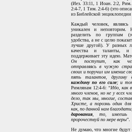
(Иез. 33:11, 1 Иоан. 2:2, Рим.
2:4-7, 1 Тим. 2:4-6) (это опис
из Библейской энциклопедии
Каждый человек, являясь 
уникален и неповторим.
разделить по группам (э
удобства, а не с целю показа
лучше другой). У разных л
качества и таланты, и
поддерживает эту идею. Матф
Он поступит, как чел
отправляясь в чужую стран
своих и поручил им имение св
пять талантов, другому д
каждому по его силе
; и то
Римлянам 12:4-6: “
Ибо, как 
много членов, но не у всех ч
дело, так мы, многие, соста
Христе, а порознь один для
как, по данной нам благодати
дарования
, то, имеешь л
пророчествуй по мере веры
”.
Не думаю, что многие будут 