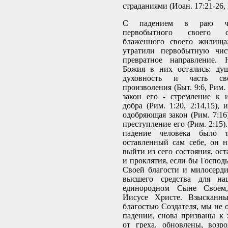
страданиями (Иоан. 17:21-26, 
С падением в раю че
первобытного своего 
блаженного своего жилища
утратили первобытную чис
превратное направление. 
Божия в них остались: ду
духовность и часть сво
произволения (Быт. 9:6, Рим. 
закон его - стремление к 
добра (Рим. 1:20, 2:14,15), 
одобряющая закон (Рим. 7:16
преступление его (Рим. 2:15)
падение человека было т
оставленный сам себе, он 
выйти из сего состояния, ост
и проклятия, если бы Господ
Своей благости и милосерд
высшего средства для на
единородном Сыне Своем
Иисусе Христе. Взысканны
благостью Создателя, мы не 
падении, снова призваны к
от греха, обновлены, возр