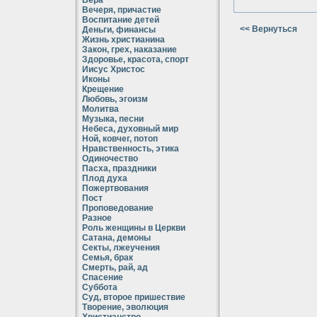
Вера
Вечеря, причастие
Воспитание детей
<< Вернуться
Деньги, финансы
Жизнь христианина
Закон, грех, наказание
Здоровье, красота, спорт
Иисус Христос
Иконы
Крещение
Любовь, эгоизм
Молитва
Музыка, песни
Небеса, духовный мир
Ной, ковчег, потоп
Нравственность, этика
Одиночество
Пасха, праздники
Плод духа
Пожертвования
Пост
Проповедование
Разное
Роль женщины в Церкви
Сатана, демоны
Секты, лжеучения
Семья, брак
Смерть, рай, ад
Спасение
Суббота
Суд, второе пришествие
Творение, эволюция