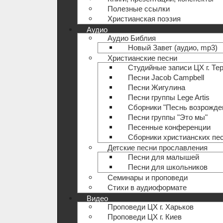
Полезные ccылки
Христианская поэзия
Аудио
Аудио Библия
Новый Завет (аудио, mp3)
Христианские песни
Студийные записи ЦХ г. Те
Песни Jacob Campbell
Песни Жигулина
Песни группы Lege Artis
Сборники "Песнь возрожде
Песни группы "Это мы"
Песенные конференции
Сборники христианских пе
Детские песни прославления
Песни для малышей
Песни для школьников
Семинары и проповеди
Стихи в аудиоформате
Видео
Проповеди ЦХ г. Харьков
Проповеди ЦХ г. Киев