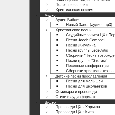
Полезные ccылки
Христианская поэзия
Аудио
Аудио Библия
Новый Завет (аудио, mp3)
Христианские песни
Студийные записи ЦХ г. Те
Песни Jacob Campbell
Песни Жигулина
Песни группы Lege Artis
Сборники "Песнь возрожде
Песни группы "Это мы"
Песенные конференции
Сборники христианских пе
Детские песни прославления
Песни для малышей
Песни для школьников
Семинары и проповеди
Стихи в аудиоформате
Видео
Проповеди ЦХ г. Харьков
Проповеди ЦХ г. Киев