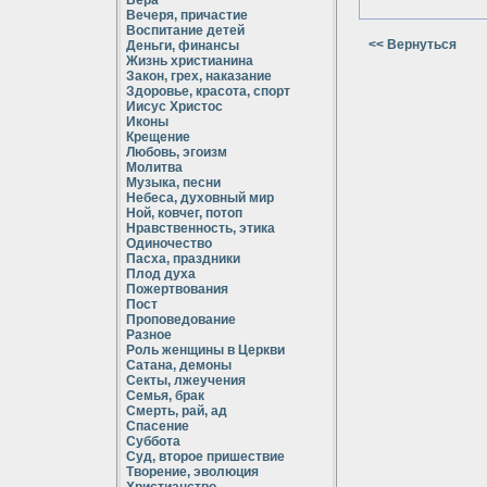
Вера
Вечеря, причастие
Воспитание детей
<< Вернуться
Деньги, финансы
Жизнь христианина
Закон, грех, наказание
Здоровье, красота, спорт
Иисус Христос
Иконы
Крещение
Любовь, эгоизм
Молитва
Музыка, песни
Небеса, духовный мир
Ной, ковчег, потоп
Нравственность, этика
Одиночество
Пасха, праздники
Плод духа
Пожертвования
Пост
Проповедование
Разное
Роль женщины в Церкви
Сатана, демоны
Секты, лжеучения
Семья, брак
Смерть, рай, ад
Спасение
Суббота
Суд, второе пришествие
Творение, эволюция