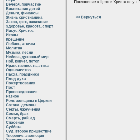
Вера
Поклонение в Церкви Христа по ул. 
Вечеря, причастие
Воспитание детей
Деньги, финансы
<< Вернуться
Жизнь христианина
Закон, грех, наказание
Здоровье, красота, спорт
Иисус Христос
Иконы
Крещение
Любовь, эгоизм
Молитва
Музыка, песни
Небеса, духовный мир
Ной, ковчег, потоп
Нравственность, этика
Одиночество
Пасха, праздники
Плод духа
Пожертвования
Пост
Проповедование
Разное
Роль женщины в Церкви
Сатана, демоны
Секты, лжеучения
Семья, брак
Смерть, рай, ад
Спасение
Суббота
Суд, второе пришествие
Творение, эволюция