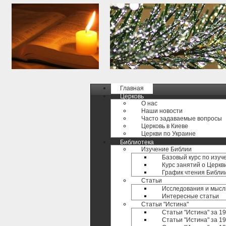
Главная
Церковь
О нас
Наши новости
Часто задаваемые вопросы
Церковь в Киеве
Церкви по Украине
Библиотека
Изучение Библии
Базовый курс по изуч
Курс занятий о Церкв
График чтения Библи
Статьи
Исследования и мысл
Интересные статьи
Статьи "Истина"
Статьи "Истина" за 1
Статьи "Истина" за 19