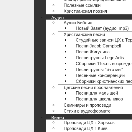
Полезные ccылки
Христианская поэзия
Аудио
Аудио Библия
Новый Завет (аудио, mp3)
Христианские песни
Студийные записи ЦХ г. Те
Песни Jacob Campbell
Песни Жигулина
Песни группы Lege Artis
Сборники "Песнь возрожде
Песни группы "Это мы"
Песенные конференции
Сборники христианских пе
Детские песни прославления
Песни для малышей
Песни для школьников
Семинары и проповеди
Стихи в аудиоформате
Видео
Проповеди ЦХ г. Харьков
Проповеди ЦХ г. Киев