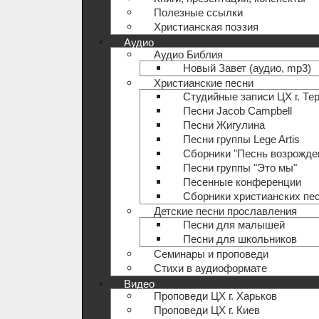
Полезные ccылки
Христианская поэзия
Аудио
Аудио Библия
Новый Завет (аудио, mp3)
Христианские песни
Студийные записи ЦХ г. Те
Песни Jacob Campbell
Песни Жигулина
Песни группы Lege Artis
Сборники "Песнь возрожде
Песни группы "Это мы"
Песенные конференции
Сборники христианских пе
Детские песни прославления
Песни для малышей
Песни для школьников
Семинары и проповеди
Стихи в аудиоформате
Видео
Проповеди ЦХ г. Харьков
Проповеди ЦХ г. Киев