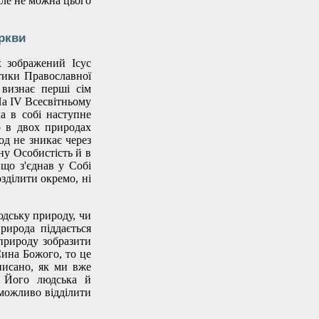
ле не можна цього
ркви
х зображений Ісус
тики Православної
 визнає перші сім
На ІV Всесвітньому
а в собі наступне
о в двох природах
од не зникає через
ну Особистість й в
що з'єднав у Собі
зділити окремо, ні
юдську природу, чи
рирода піддається
природу зобразити
ина Божого, то це
писано, як ми вже
 Його людська й
можливо відділити