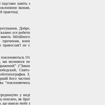
 підстави навіть з
оклоніння іконам,
й практиці.
рунтування. Добре,
сказано усе робити
 мають біблійного
м причинам, вони
 православ'ї не є
е поклоняються. От
ю, ми молимося не
ображений” (“Закон
ободский, Свято-
 облтипография. З.
ершій його частині
ова “поклоняючись
ередництво у виді
д описано, як брат
ю, що вивели тебе з