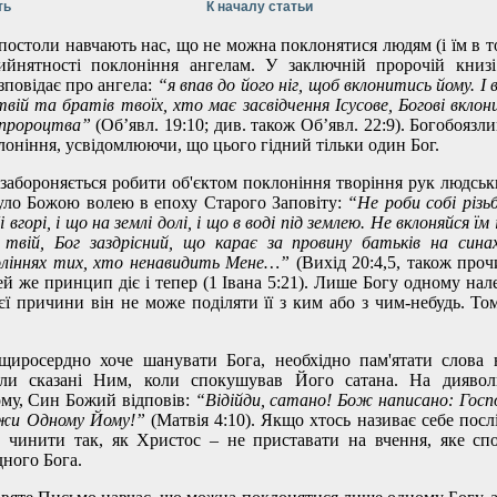
ть
К началу статьи
остоли навчають нас, що не можна поклонятися людям (і їм в то
ийнятності поклоніння ангелам. У заключній пророчій книз
зповідає про ангела:
“я впав до його ніг, щоб вклонитись йому. І
 твій та братів твоїх, хто має засвідчення Ісусове, Богові вклон
х пророцтва”
(Об’явл. 19:10; див. також Об’явл. 22:9). Богобоязл
оніння, усвідомлюючи, що цього гідний тільки один Бог.
абороняється робити об'єктом поклоніння творіння рук людськи
уло Божою волею в епоху Старого Заповіту:
“Не роби собі різьб
 вгорі, і що на землі долі, і що в воді під землею. Не вклоняйся їм
 твій, Бог заздрісний, що карає за провину батьків на сина
оліннях тих, хто ненавидить Мене…”
(Вихід 20:4,5, також проч
Цей же принцип діє і тепер (1 Івана 5:21). Лише Богу одному нал
ієї причини він не може поділяти її з ким або з чим-небудь. То
 щиросердно хоче шанувати Бога, необхідно пам'ятати слова
ли сказані Ним, коли спокушував Його сатана. На диявол
му, Син Божий відповів:
“Відійди, сатано! Бож написано: Госпо
лужи Одному Йому!”
(Матвія 4:10). Якщо хтось називає себе пос
 чинити так, як Христос – не приставати на вчення, яке сп
дного Бога.