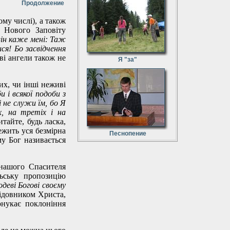
Продолжение
му числі), а також
і Нового Заповіту
 він каже мені: Таж
ися! Бо засвідчення
иві ангели також не
Я "за"
х, чи інші неживі
и і всякої подоби з
 і не служи їм, бо Я
х, на третіх і на
итайте, будь ласка,
ежить уся безмірна
Песнопение
му Бог називається
 нашого Спасителя
ьську пропозицію
деві Богові своєму
лідовником Христа,
онукає поклоніння