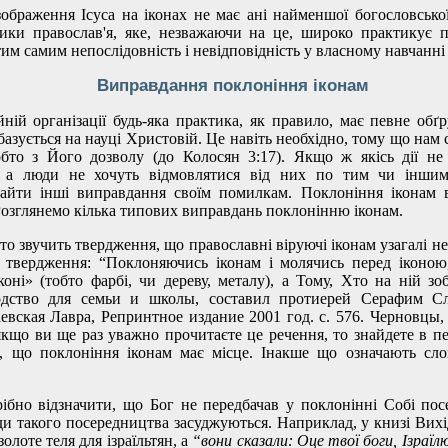
ображення Ісуса на іконах не має ані найменшої богословської
ики православ'я, яке, незважаючи на це, широко практикує п
м самим непослідовність і невідповідність у власному навчанні 
Виправдання поклоніння іконам
йній організації будь-яка практика, як правило, має певне обґ
азується на науці Христовій. Це навіть необхідно, тому що нам 
тобто з Його дозволу (до Колосян 3:17). Якщо ж якісь дії не
, а люди не хочуть відмовлятися від них по тим чи інши
айти інші виправдання своїм помилкам. Поклоніння іконам в
озглянемо кілька типових виправдань поклонінню іконам.
то звучить твердження, що православні віруючі іконам узагалі н
о твердження: “Поклоняючись іконам і молячись перед іконо
іконі» (тобто фарбі, чи дереву, металу), а Тому, Хто на ній з
дство для семьи и школы, составил протиерей Серафим Сл
евская Лавра, Репринтное издание 2001 год. с. 576. Черновцы,
 якщо ви ще раз уважно прочитаєте це речення, то знайдете в п
м, що поклоніння іконам має місце. Інакше що означають сл
рібно відзначити, що Бог не передбачав у поклонінні Собі пос
ди такого посередництва засуджуються. Наприклад, у книзі Вихі
олоте теля для ізраїльтян, а
“вони сказали: Оце твої боги, Ізраїл