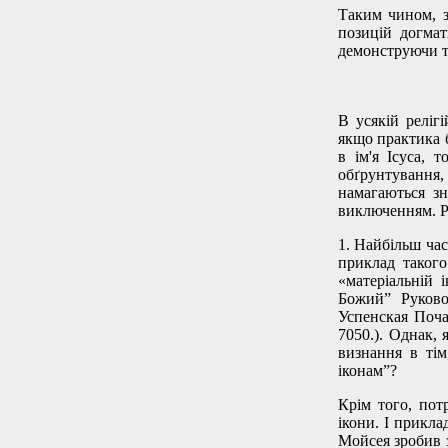
Таким чином, з
позицій догмат
демонструючи ти
В усякій релігі
якщо практика б
в ім'я Ісуса, 
обґрунтування
намагаються зн
виключенням. Р
1. Найбільш час
приклад таког
«матеріальній 
Божий” Руково
Успенская Поча
7050.). Однак,
визнання в ті
іконам”?
Крім того, пот
ікони. І прикла
Мойсея зробив з