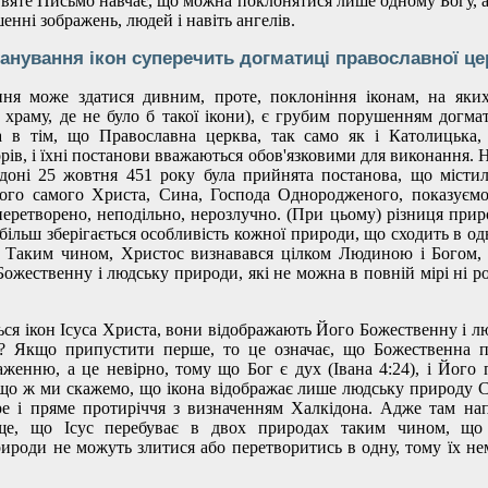
вяте Письмо навчає, що можна поклонятися лише одному Богу, а
енні зображень, людей і навіть ангелів.
анування ікон суперечить догматиці православної це
ння може здатися дивним, проте, поклоніння іконам, на яки
 храму, де не було б такої ікони), є грубим порушенням догма
а в тім, що Православна церква, так само як і Католицька,
рів, і їхні постанови вважаються обов'язковими для виконання. 
доні 25 жовтня 451 року була прийнята постанова, що містил
Того самого Христа, Сина, Господа Однородженого, показуєм
перетворено, неподільно, нерозлучно. (При цьому) різниця прир
 більш зберігається особливість кожної природи, що сходить в од
. Таким чином, Христос визнавався цілком Людиною і Богом, 
жественну і людську природи, які не можна в повній мірі ні ро
ься ікон Ісуса Христа, вони відображають Його Божественну і л
у? Якщо припустити перше, то це означає, що Божественна п
женню, а це невірно, тому що Бог є дух (Івана 4:24), і Його 
о ж ми скажемо, що ікона відображає лише людську природу С
ре і пряме протиріччя з визначенням Халкідона. Адже там на
ще, що Ісус перебуває в двох природах таким чином, що
ироди не можуть злитися або перетворитись в одну, тому їх не