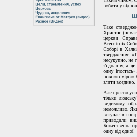
Таким чином, С
Христианство
Цели, стремления, успех
робити у віднош
Церковь
Чудеса, исцеления
Ш
Евангелие от Матфея (видео)
Разное (Видео)
Таке ствердже
Христос (немає
церкви. Справ
Всесвітніх Собо
Соборі в Халкі
твердження: «
несукупно, не 
з'єднання, а ще
одну Іпостась»
повною мірою Бо
злити воєдино.
Але що стосуєт
тільки людськ
видимому зобра
неможливо. Якщ
вступає в гост
приводили ви
Божественна пр
одну від одної.