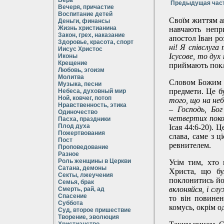
Вера
Предыдущая час
Вечеря, причастие
Воспитание детей
Своїм життям ап
Деньги, финансы
Жизнь христианина
навчають непр
Закон, грех, наказание
апостол Іван ро
Здоровье, красота, спорт
ні! Я співслуга
Иисус Христос
Ісусове, то ду
Иконы
Крещение
приймають покл
Любовь, эгоизм
Молитва
Словом Божим з
Музыка, песни
предмети. Це б
Небеса, духовный мир
Ной, ковчег, потоп
того, що на небі
Нравственность, этика
– Господь, Бог
Одиночество
четвертих пок
Пасха, праздники
Плод духа
Ісая 44:6-20). 
Пожертвования
слава, саме з ц
Пост
ревнителем.
Проповедование
Разное
Роль женщины в Церкви
Усім тим, хто
Сатана, демоны
Христа, що бу
Секты, лжеучения
поклонитись йо
Семья, брак
вклоняйся, і с
Смерть, рай, ад
Спасение
то він повинен
Суббота
комусь, окрім о
Суд, второе пришествие
Творение, эволюция