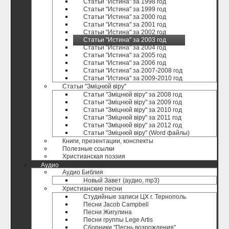
Статьи "Истина" за 1998 год
Статьи "Истина" за 1999 год
Статьи "Истина" за 2000 год
Статьи "Истина" за 2001 год
Статьи "Истина" за 2002 год
Статьи "Истина" за 2003 год
Статьи "Истина" за 2004 год
Статьи "Истина" за 2005 год
Статьи "Истина" за 2006 год
Статьи "Истина" за 2007-2008 год
Статьи "Истина" за 2009-2010 год
Статьи "Зміцнюй віру"
Статьи "Зміцнюй віру" за 2008 год
Статьи "Зміцнюй віру" за 2009 год
Статьи "Зміцнюй віру" за 2010 год
Статьи "Зміцнюй віру" за 2011 год
Статьи "Зміцнюй віру" за 2012 год
Статьи "Зміцнюй віру" (Word файлы)
Книги, презентации, конспекты
Полезные ccылки
Христианская поэзия
Аудио
Аудио Библия
Новый Завет (аудио, mp3)
Христианские песни
Студийные записи ЦХ г. Тернополь
Песни Jacob Campbell
Песни Жигулина
Песни группы Lege Artis
Сборники "Песнь возрождения"