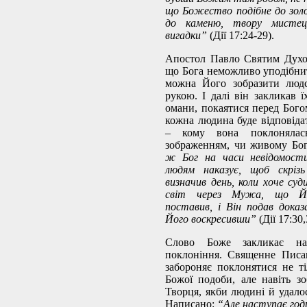
що Божество подібне до золо
до каменю, твору мистец
вигадки”
(Дії 17:24-29).
Апостол Павло Святим Духо
що Бога неможливо уподібнит
можна Його зобразити люд
рукою. І далі він закликав 
омани, покаятися перед Бого
кожна людина буде відповіда
– кому вона поклонялас
зображенням, чи живому Бо
ж Бог на часи невідомости
людям наказує, щоб скрізь
визначив день, коли хоче суд
світ через Мужа, що Йо
поставив, і Він подав доказ
Його воскресивши”
(Дії 17:30,
Слово Боже закликає на
поклоніння. Священне Писа
забороняє поклонятися не т
Божої подоби, але навіть 
Творця, якби людині й удало
Написано:
“Але наступає годи