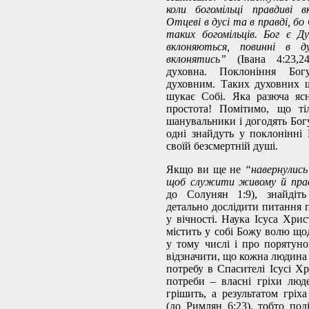
коли богомільці правдиві 
Отцеві в дусі та в правді, б
таких богомільців. Бог є Д
вклоняються, повинні в д
вклонятись”
(Івана 4:23,2
духовна. Поклоніння Бо
духовним. Таких духовних 
шукає Собі. Яка разюча ясн
простота! Помітимо, що ті
шанувальники і догодять Богу
одні знайдуть у поклонінні
своїй безсмертній душі.
Якщо ви ще не
“навернулись 
щоб служити живому й пра
до Солунян 1:9), знайдіт
детально дослідити питання 
у вічності. Наука Ісуса Хрис
містить у собі Божу волю що
у тому числі і про порятуно
відзначити, що кожна людина
потребу в Спасителі Ісусі Хр
потреби – власні гріхи лю
грішить, а результатом гріх
(до Римлян 6:23), тобто под