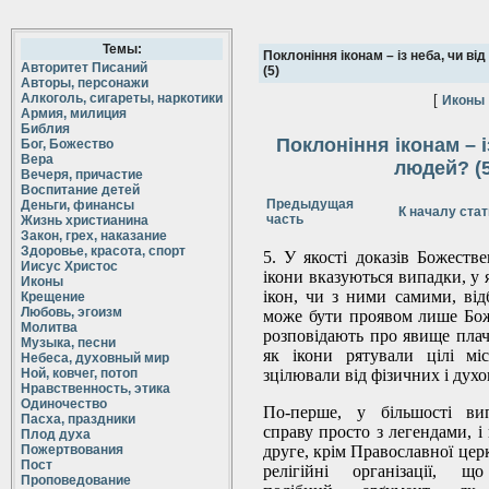
Темы:
Поклоніння іконам – із неба, чи ві
Авторитет Писаний
(5)
Авторы, персонажи
Алкоголь, сигареты, наркотики
[
Иконы
Армия, милиция
Библия
Поклоніння іконам – і
Бог, Божество
Вера
людей? (5
Вечеря, причастие
Воспитание детей
Предыдущая
Деньги, финансы
К началу стат
часть
Жизнь христианина
Закон, грех, наказание
Здоровье, красота, спорт
5. У якості доказів Божеств
Иисус Христос
ікони вказуються випадки, у
Иконы
ікон, чи з ними самими, від
Крещение
Любовь, эгоизм
може бути проявом лише Божо
Молитва
розповідають про явище плачу
Музыка, песни
як ікони рятували цілі мі
Небеса, духовный мир
Ной, ковчег, потоп
зцілювали від фізичних і дух
Нравственность, этика
Одиночество
По-перше, у більшості ви
Пасха, праздники
справу просто з легендами, і
Плод духа
Пожертвования
друге, крім Православної цер
Пост
релігійні організації, щ
Проповедование