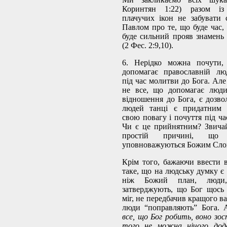
Коринтян 1:22) разом із
плачучих ікон не забувати 
Павлом про те, що буде час, 
буде сильний прояв знамень
(2 Фес. 2:9,10).
6. Нерідко можна почути,
допомагає православній лю
під час молитви до Бога. Але
не все, що допомагає люди
відношення до Бога, є дозво
людей танці є придатним 
свою повагу і почуття під ча
Чи є це прийнятним? Звичайн
простій причині, що
уповноважуються Божим Сло
Крім того, бажаючи ввести 
таке, що на людську думку є
ніж Божий план, люди
затверджують, що Бог щось 
міг, не передбачив кращого в
люди “поправляють” Бога. 
все, що Бог робить, воно зос
того не можна нічого дод