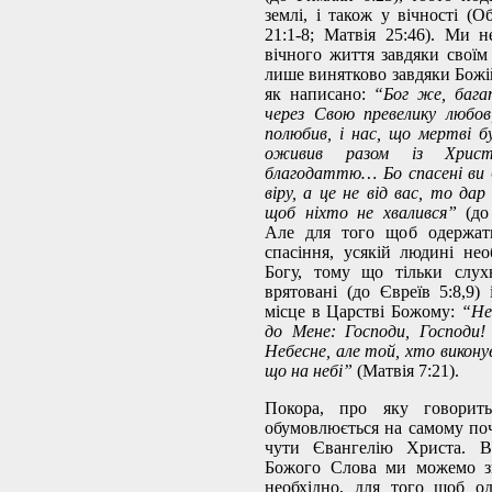
землі, і також у вічності (О
21:1-8; Матвія 25:46). Ми 
вічного життя завдяки своїм
лише винятково завдяки Божій
як написано:
“Бог же, багат
через Свою превелику любо
полюбив, і нас, що мертві бу
оживив разом із Христ
благодаттю… Бо спасені ви
віру, а це не від вас, то дар
щоб ніхто не хвалився”
(до
Але для того щоб одержат
спасіння, усякій людині нео
Богу, тому що тільки слух
врятовані (до Євреїв 5:8,9)
місце в Царстві Божому:
“Не
до Мене: Господи, Господи!
Небесне, але той, хто викон
що на небі”
(Матвія 7:21).
Покора, про яку говорить
обумовлюється на самому поч
чути Євангелію Христа. В
Божого Слова ми можемо з
необхідно, для того щоб о