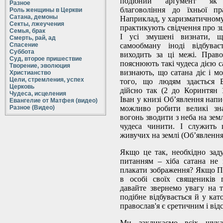
подібний арґумент як
Разное
благовоління до їхньої пр
Роль женщины в Церкви
Сатана, демоны
Наприклад, у харизматичному
Секты, лжеучения
практикують свідчення про зц
Семья, брак
І усі змушені визнати, щ
Смерть, рай, ад
Спасение
самообману іноді відбува
Суббота
виходить за ці межі. Прав
Суд, второе пришествие
пояснюють такі чудеса дією с
Творение, эволюция
визнають, що сатана діє і м
Христианство
Цели, стремления, успех
того, що людям здається 
Церковь
дійсно так (2 до Коринтян 1
Чудеса, исцеления
Іван у книзі Об’явлення напи
Евангелие от Матфея (видео)
Разное (Видео)
можливо робити великі зн
вогонь зводити з неба на зем
чудеса чинити. І служить 
живучих на землі (Об’явлення 
Якщо це так, необхідно зад
питанням – хіба сатана не
плакати зображення? Якщо П
в особі своїх священиків 
давайте звернемо увагу на 
подібне відбувається й у кат
православ'я є єретичним і ві
Ми закликаємо всіх шука