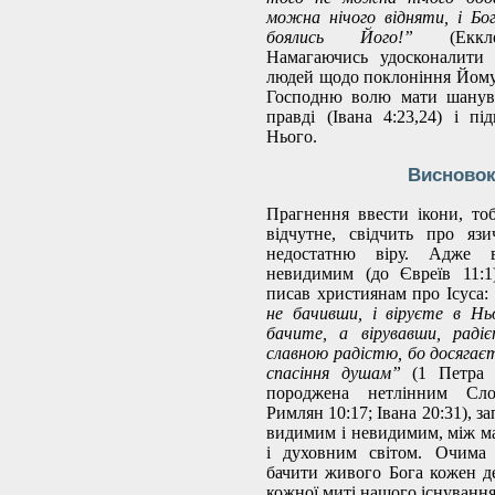
можна нічого відняти, і Бо
боялись Його!”
(Еккл
Намагаючись удосконалити
людей щодо поклоніння Йом
Господню волю мати шанува
правді (Івана 4:23,24) і пі
Нього.
Висново
Прагнення ввести ікони, то
відчутне, свідчить про язи
недостатню віру. Адже в
невидимим (до Євреїв 11:1
писав християнам про Ісуса:
не бачивши, і віруєте в Нь
бачите, а вірувавши, раді
славною радістю, бо досягає
спасіння душам”
(1 Петра 
породжена нетлінним Сл
Римлян 10:17; Івана 20:31), 
видимим і невидимим, між ма
і духовним світом. Очима
бачити живого Бога кожен д
кожної миті нашого існування