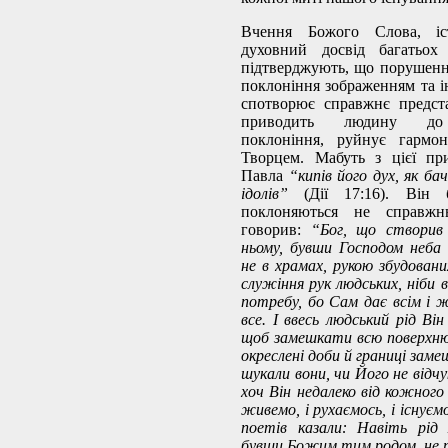
Вчення Божого Слова, іс
духовний досвід багатьох
підтверджують, що порушенн
поклоніння зображенням та і
спотворює справжнє предст
приводить людину до 
поклоніння, руйнує гармон
Творцем. Мабуть з цієї пр
Павла
“кипів його дух, як ба
ідолів”
(Дії 17:16). Він 
поклоняються не справжн
говорив:
“Бог, що створив 
ньому, бувши Господом неба 
не в храмах, рукою збудовани
служіння рук людських, ніби 
потребу, бо Сам дає всім і ж
все. І ввесь людський рід Ві
щоб замешкати всю поверхню 
окреслені доби й границі заме
шукали вони, чи Його не відч
хоч Він недалеко від кожного
живемо, і рухаємось, і існуємо
поетів казали: Навіть рі
бувши Божим тим родом, не п