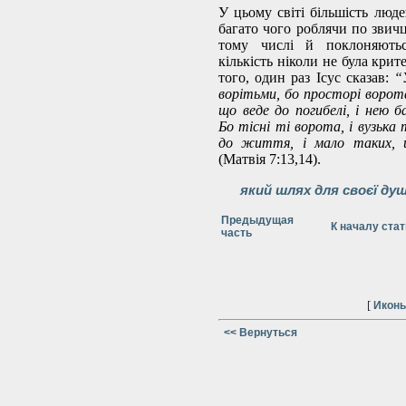
У цьому світі більшість люде
багато чого роблячи по звичц
тому числі й поклоняютьс
кількість ніколи не була крит
того, один раз Ісус сказав:
“
ворітьми, бо просторі ворот
що веде до погибелі, і нею 
Бо тісні ті ворота, і вузька
до життя, і мало таких, щ
(Матвія 7:13,14).
який шлях для своєї ду
Предыдущая
К началу стат
часть
[
Икон
<< Вернуться