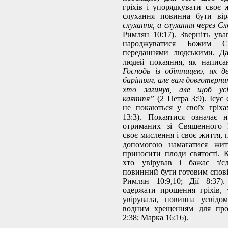
гріхів і упорядкувати своє 
слухання повинна бути ві
слухання, а слухання через С
Римлян 10:17). Зверніть ува
народжуватися Божим 
переданнями людськими. Да
людей покаяння, як напис
Господь із обітницею, як 
барінням, але вам довготерпи
хто загинув, але щоб усі
каяття”
(2 Петра 3:9). Ісус 
не покаються у своїх гріха
13:3). Покаятися означає н
отриманих зі Священного 
своє мислення і своє життя, 
допомогою намагатися жит
приносити плоди святості. К
хто увірував і бажає з'є
повинний бути готовим спові
Римлян 10:9,10; Дії 8:37)
одержати прощення гріхів,
увірувала, повинна усвідо
водним хрещенням для прощ
2:38; Марка 16:16).