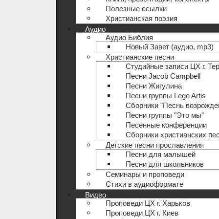
Полезные ccылки
Христианская поэзия
Аудио
Аудио Библия
Новый Завет (аудио, mp3)
Христианские песни
Студийные записи ЦХ г. Те
Песни Jacob Campbell
Песни Жигулина
Песни группы Lege Artis
Сборники "Песнь возрожде
Песни группы "Это мы"
Песенные конференции
Сборники христианских пе
Детские песни прославления
Песни для малышей
Песни для школьников
Семинары и проповеди
Стихи в аудиоформате
Видео
Проповеди ЦХ г. Харьков
Проповеди ЦХ г. Киев