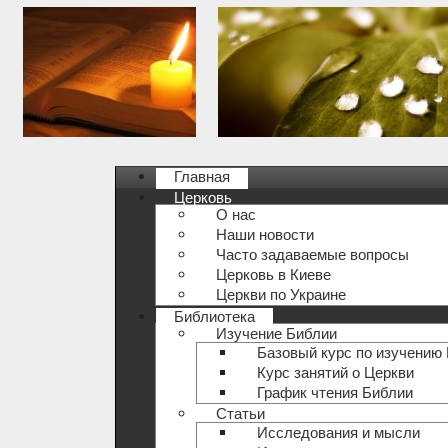
Главная
Церковь
О нас
Наши новости
Часто задаваемые вопросы
Церковь в Киеве
Церкви по Украине
Библиотека
Изучение Библии
Базовый курс по изучению
Курс занятий о Церкви
График чтения Библии
Статьи
Исследования и мысли