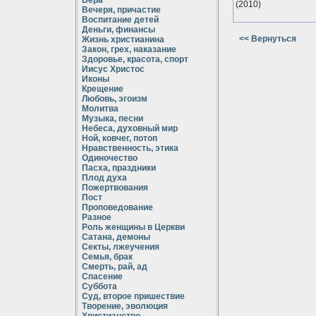
Вера
(2010)
Вечеря, причастие
Воспитание детей
Деньги, финансы
<< Вернуться
Жизнь христианина
Закон, грех, наказание
Здоровье, красота, спорт
Иисус Христос
Иконы
Крещение
Любовь, эгоизм
Молитва
Музыка, песни
Небеса, духовный мир
Ной, ковчег, потоп
Нравственность, этика
Одиночество
Пасха, праздники
Плод духа
Пожертвования
Пост
Проповедование
Разное
Роль женщины в Церкви
Сатана, демоны
Секты, лжеучения
Семья, брак
Смерть, рай, ад
Спасение
Суббота
Суд, второе пришествие
Творение, эволюция