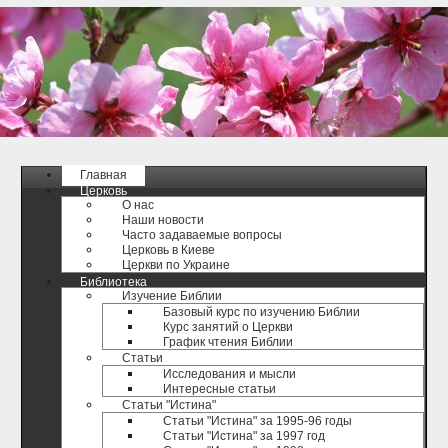
Главная
Церковь
О нас
Наши новости
Часто задаваемые вопросы
Церковь в Киеве
Церкви по Украине
Библиотека
Изучение Библии
Базовый курс по изучению Библии
Курс занятий о Церкви
График чтения Библии
Статьи
Исследования и мысли
Интересные статьи
Статьи "Истина"
Статьи "Истина" за 1995-96 годы
Статьи "Истина" за 1997 год