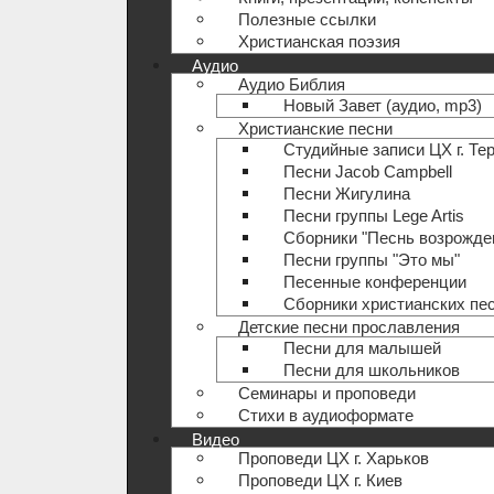
Полезные ccылки
Христианская поэзия
Аудио
Аудио Библия
Новый Завет (аудио, mp3)
Христианские песни
Студийные записи ЦХ г. Те
Песни Jacob Campbell
Песни Жигулина
Песни группы Lege Artis
Сборники "Песнь возрожде
Песни группы "Это мы"
Песенные конференции
Сборники христианских пе
Детские песни прославления
Песни для малышей
Песни для школьников
Семинары и проповеди
Стихи в аудиоформате
Видео
Проповеди ЦХ г. Харьков
Проповеди ЦХ г. Киев