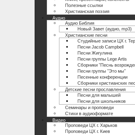
Полезные ccылки
Христианская поэзия
Аудио
Аудио Библия
Новый Завет (аудио, mp3)
Христианские песни
Студийные записи ЦХ г. Те
Песни Jacob Campbell
Песни Жигулина
Песни группы Lege Artis
Сборники "Песнь возрожде
Песни группы "Это мы"
Песенные конференции
Сборники христианских пе
Детские песни прославления
Песни для малышей
Песни для школьников
Семинары и проповеди
Стихи в аудиоформате
Видео
Проповеди ЦХ г. Харьков
Проповеди ЦХ г. Киев