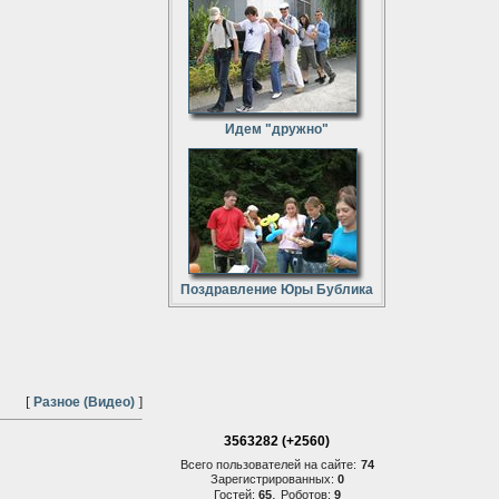
Идем "дружно"
Поздравление Юры Бублика
[
]
Разное (Видео)
3563282 (+2560)
Всего пользователей на сайте:
74
Зарегистрированных:
0
,
Гостей:
65
Роботов:
9