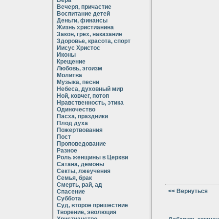
Вера
Вечеря, причастие
Воспитание детей
Деньги, финансы
Жизнь христианина
Закон, грех, наказание
Здоровье, красота, спорт
Иисус Христос
Иконы
Крещение
Любовь, эгоизм
Молитва
Музыка, песни
Небеса, духовный мир
Ной, ковчег, потоп
Нравственность, этика
Одиночество
Пасха, праздники
Плод духа
Пожертвования
Пост
Проповедование
Разное
Роль женщины в Церкви
Сатана, демоны
Секты, лжеучения
Семья, брак
Смерть, рай, ад
<< Вернуться
Спасение
Суббота
Суд, второе пришествие
Творение, эволюция