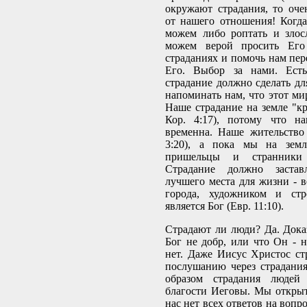
окружают страдания, то оче
от нашего отношения! Когд
можем либо роптать и злос
можем верой просить Его
страданиях и помочь нам пер
Его. Выбор за нами. Есть
страдание должно сделать дл
напоминать нам, что этот ми
Наше страдание на земле "кр
Кор. 4:17), потому что н
временна. Наше жительство
3:20), а пока мы на земл
пришельцы и странники 
Страдание должно застав
лучшего места для жизни - в
города, художником и стр
является Бог (Евр. 11:10).
Страдают ли люди? Да. Доказ
Бог не добр, или что Он - 
нет. Даже Иисус Христос ст
послушанию через страдания 
образом страдания людей 
благости Иеговы. Мы открыт
нас нет всех ответов на вопр