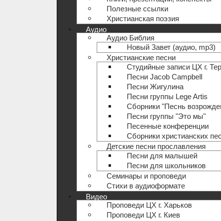
Полезные ccылки
Христианская поэзия
Аудио
Аудио Библия
Новый Завет (аудио, mp3)
Христианские песни
Студийные записи ЦХ г. Те
Песни Jacob Campbell
Песни Жигулина
Песни группы Lege Artis
Сборники "Песнь возрожде
Песни группы "Это мы"
Песенные конференции
Сборники христианских пе
Детские песни прославления
Песни для малышей
Песни для школьников
Семинары и проповеди
Стихи в аудиоформате
Видео
Проповеди ЦХ г. Харьков
Проповеди ЦХ г. Киев