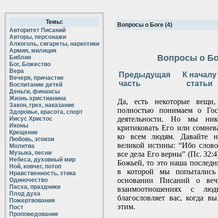
Темы:
Вопросы о Боге (4)
Авторитет Писаний
Авторы, персонажи
Алкоголь, сигареты, наркотики
Армия, милиция
Вопросы о Бог
Библия
Бог, Божество
Вера
Предыдущая
К началу
Вечеря, причастие
часть
статьи
Воспитание детей
Деньги, финансы
Жизнь христианина
Да, есть некоторые вещи
Закон, грех, наказание
полностью понимаем о Гос
Здоровье, красота, спорт
деятельности. Но мы ни
Иисус Христос
Иконы
критиковать Его или сомнев
Крещение
ко всем людям. Давайте н
Любовь, эгоизм
великой истины: “Ибо слово
Молитва
Музыка, песни
все дела Его верны” (Пс. 32:4
Небеса, духовный мир
Божьей, то это наша последня
Ной, ковчег, потоп
в которой мы попытались 
Нравственность, этика
основании Писаний о ве
Одиночество
Пасха, праздники
взаимоотношениях с люд
Плод духа
благословляет вас, когда в
Пожертвования
этим.
Пост
Проповедование