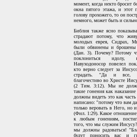
момент, когда некто бросит 
окна пятого этажа, и этот 
голову прохожего, то он пост
немного, может быть и сильно
Библия также ясно показыва
страдают потому, что жив
молодых еврея, Сидрах, М
были обвинены и брошены 
(Дан. 3). Почему? Потому ч
поклониться идолу, 
Навуходоносор повелел пок
кто верно следует за Иисус
страдать. "Да и все,
благочестиво во Христе Иису
(2 Тим. 3:12). Мы не долж
такие гонения как наказание 
должны видеть это как часть
написано: "потому что вам д
только веровать в Него, но и
(Фил. 1:29). Какое отношени
к любым гонениям, постиг
того, что мы служим Иисусу?
мы должны радоваться! "Бл
будут поносить вас и г