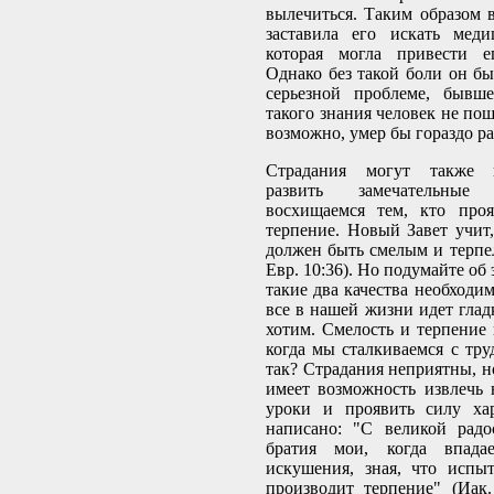
вылечиться. Таким образом в
заставила его искать мед
которая могла привести е
Однако без такой боли он бы
серьезной проблеме, бывш
такого знания человек не пош
возможно, умер бы гораздо р
Страдания могут также 
развить замечательны
восхищаемся тем, кто проя
терпение. Новый Завет учит
должен быть смелым и терпел
Евр. 10:36). Но подумайте об
такие два качества необходим
все в нашей жизни идет глад
хотим. Смелость и терпение 
когда мы сталкиваемся с тру
так? Страдания неприятны, но
имеет возможность извлечь
уроки и проявить силу хар
написано: "С великой радо
братия мои, когда впада
искушения, зная, что испы
производит терпение" (Иак. 