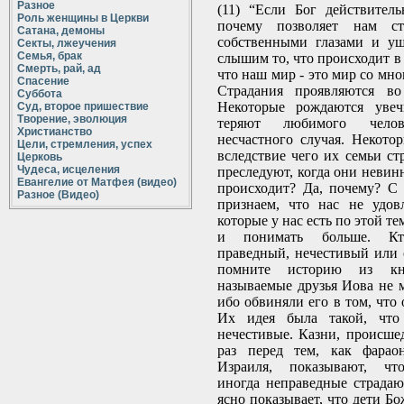
Разное
(11) “Если Бог действител
Роль женщины в Церкви
почему позволяет нам ст
Сатана, демоны
собственными глазами и у
Секты, лжеучения
Семья, брак
слышим то, что происходит в
Смерть, рай, ад
что наш мир - это мир со мн
Спасение
Страдания проявляются во
Суббота
Некоторые рождаются увеч
Суд, второе пришествие
Творение, эволюция
теряют любимого чело
Христианство
несчастного случая. Некотор
Цели, стремления, успех
вследствие чего их семьи ст
Церковь
Чудеса, исцеления
преследуют, когда они невин
Евангелие от Матфея (видео)
происходит? Да, почему? С
Разное (Видео)
признаем, что нас не удов
которые у нас есть по этой т
и понимать больше. Кт
праведный, нечестивый или 
помните историю из к
называемые друзья Иова не м
ибо обвиняли его в том, что 
Их идея была такой, что 
нечестивые. Казни, происше
раз перед тем, как фарао
Израиля, показывают, что
иногда неправедные страдаю
ясно показывает, что дети Б