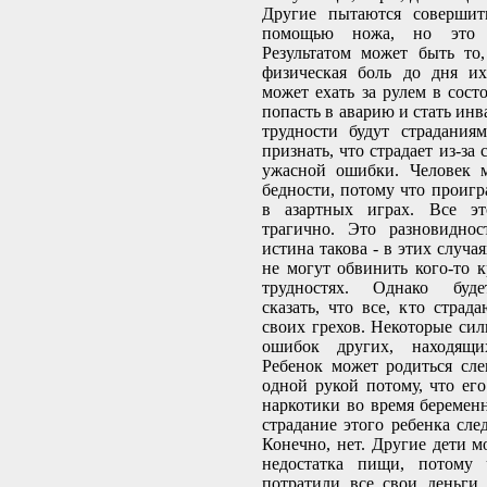
Другие пытаются совершит
помощью ножа, но это 
Результатом может быть то
физическая боль до дня их
может ехать за рулем в сост
попасть в аварию и стать инв
трудности будут страдания
признать, что страдает из-за
ужасной ошибки. Человек м
бедности, потому что проигр
в азартных играх. Все эт
трагично. Это разновиднос
истина такова - в этих случая
не могут обвинить кого-то к
трудностях. Однако буд
сказать, что все, кто страда
своих грехов. Некоторые сил
ошибок других, находящи
Ребенок может родиться сл
одной рукой потому, что его
наркотики во время беременн
страдание этого ребенка сле
Конечно, нет. Другие дети мо
недостатка пищи, потому 
потратили все свои деньги,