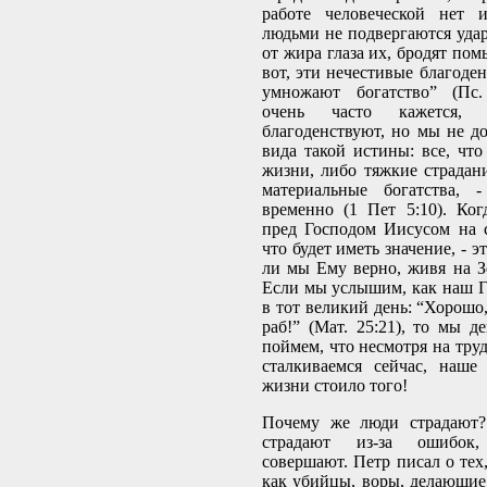
работе человеческой нет 
людьми не подвергаются удар
от жира глаза их, бродят пом
вот, эти нечестивые благоден
умножают богатство” (Пс. 
очень часто кажется, 
благоденствуют, но мы не д
вида такой истины: все, что
жизни, либо тяжкие страдан
материальные богатства, 
временно (1 Пет 5:10). Ко
пред Господом Иисусом на с
что будет иметь значение, - 
ли мы Ему верно, живя на Зе
Если мы услышим, как наш Г
в тот великий день: “Хорошо
раб!” (Мат. 25:21), то мы д
поймем, что несмотря на тру
сталкиваемся сейчас, наше
жизни стоило того!
Почему же люди страдают?
страдают из-за ошибок
совершают. Петр писал о тех
как убийцы, воры, делающие з