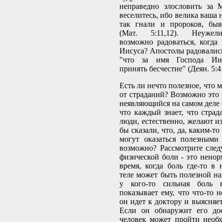
неправедно злословить за 
веселитесь, ибо велика ваша 
так гнали и пророков, бы
(Мат. 5:11,12). Неужел
возможно радоваться, когда
Иисуса? Апостолы радовались
"что за имя Господа Иис
принять бесчестие" (Деян. 5:4
Есть ли нечто полезное, что
от страданий? Возможно это 
неявляющийся на самом деле 
что каждый знает, что страд
люди, естественно, желают и
бы сказали, что, да, каким-т
могут оказаться полезными
возможно? Рассмотрите след
физической боли - это ненор
время, когда боль где-то в
теле может быть полезной на
у кого-то сильная боль 
показывает ему, что что-то н
он идет к доктору и выясняет
Если он обнаружит его дос
человек может пройти необ