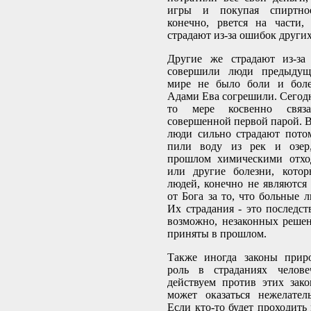
игры и покупая спиртно
конечно, рвется на части,
страдают из-за ошибок других
Другие же страдают из-за
совершили люди предыдущ
мире не было боли и боле
Адами Ева согрешили. Сегодн
то мере косвенно связ
совершенной первой парой. В
люди сильно страдают пото
пили воду из рек и озер,
прошлом химическими отхо
или другие болезни, кото
людей, конечно не являются
от Бога за то, что больные 
Их страдания - это последст
возможно, незаконных реше
приняты в прошлом.
Также иногда законы прир
роль в страданиях челове
действуем против этих зако
может оказаться нежелател
Если кто-то будет проходить