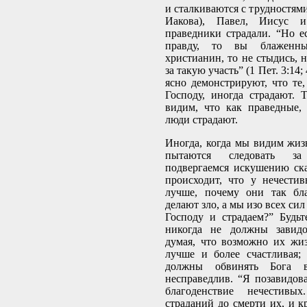
и сталкиваются с трудностям
Иакова), Павел, Иисус 
праведники страдали. “Но ес
правду, то вы блаженны
христианин, то не стыдись, 
за такую участь” (1 Пет. 3:14;
ясно демонстрируют, что те,
Господу, иногда страдают.
видим, что как праведные,
люди страдают.
Иногда, когда мы видим жизн
пытаются следовать з
подвергаемся искушению ска
происходит, что у нечести
лучше, почему они так бла
делают зло, а мы изо всех си
Господу и страдаем?” Будь
никогда не должны завидо
думая, что возможно их жи
лучше и более счастливая;
должны обвинять Бога
несправедлив. “Я позавидов
благоденствие нечестив
страданий до смерти их, и к