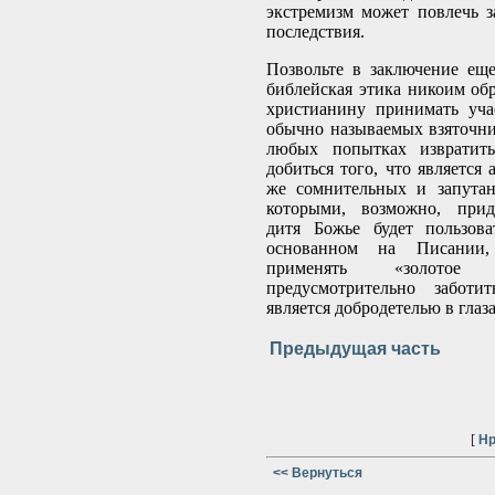
экстремизм может повлечь з
последствия.
Позвольте в заключение еще
библейская этика никоим обр
христианину принимать уча
обычно называемых взяточнич
любых попытках извратить
добиться того, что является
же сомнительных и запутан
которыми, возможно, приде
дитя Божье будет пользова
основанном на Писании,
применять «золото
предусмотрительно заботи
является добродетелью в глаз
Предыдущая часть
[
Нр
<< Вернуться