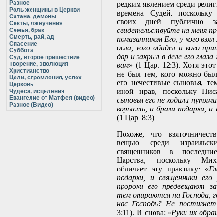
Разное
редким явлением среди религ
Роль женщины в Церкви
времена Судей, поскольку
Сатана, демоны
своих дней публично з
Секты, лжеучения
свидетельствуйте на меня пр
Семья, брак
Смерть, рай, ад
помазанником Его, у кого взял я
Спасение
осла, кого обидел и кого при
Суббота
дар и закрыл в деле его глаза 
Суд, второе пришествие
Творение, эволюция
вам
» (1 Цар. 12:3). Хотя это
Христианство
не был тем, кого можно было
Цели, стремления, успех
его нечестивые сыновья, те
Церковь
иной нрав, поскольку Пис
Чудеса, исцеления
Евангелие от Матфея (видео)
сыновья его не ходили путями 
Разное (Видео)
корысть, и брали подарки, и
(1 Цар. 8:3).
Похоже, что взяточничест
вещью среди израильс
священников в последн
Царства, поскольку Мих
обличает эту практику: «
Гл
подарки, и священники его
пророки его предвещают за
тем опираются на Господа, го
нас Господь? Не постигнет
3:11). И снова: «
Руки их обра