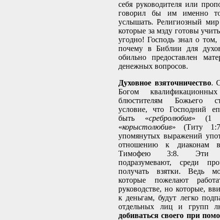
себя руководителя или проп
говорил бы им именно то
услышать. Религиозный мир
которые за мзду готовы учит
угодно! Господь знал о том, 
почему в Библии для духо
обильно предоставлен мате
денежных вопросов.
Духовное взяточничество
. 
Богом квалификационны
блюстителям Божьего ст
условие, что Господний е
быть «
сребролюбив
» (1 
«
корыстолюбив
» (Титу 1:7
упомянутых выражений упот
отношению к диаконам 
Тимофею 3:8. Эти пр
подразумевают, среди про
получать взятки. Ведь мо
которые пожелают работ
руководстве, но которые, вв
к деньгам, будут легко подп
отдельных лиц и групп л
добиваться своего при пом