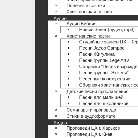
Полезные ccылки
Христианская поэзия
Аудио
Аудио Библия
Новый Завет (аудио, mp3)
Христианские песни
Студийные записи ЦХ г. Те
Песни Jacob Campbell
Песни Жигулина
Песни группы Lege Artis
Сборники "Песнь возрожде
Песни группы "Это мы"
Песенные конференции
Сборники христианских пе
Детские песни прославления
Песни для малышей
Песни для школьников
Семинары и проповеди
Стихи в аудиоформате
Видео
Проповеди ЦХ г. Харьков
Проповеди ЦХ г. Киев