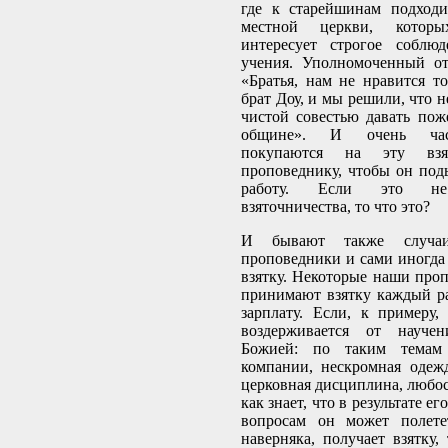
где к старейшинам подходи
местной церкви, котор
интересует строгое соблюд
учения. Уполномоченный от
«Братья, нам не нравится то
брат Доу, и мы решили, что 
чистой совестью давать пож
общине». И очень час
покупаются на эту вз
проповеднику, чтобы он под
работу. Если это не 
взяточничества, то что это?
И бывают также случаи,
проповедники и сами иногда 
взятку. Некоторые наши про
принимают взятку каждый ра
зарплату. Если, к примеру
воздерживается от науче
Божией: по таким темам
компании, нескромная одежд
церковная дисциплина, любост
как знает, что в результате е
вопросам он может полете
наверняка, получает взятку,