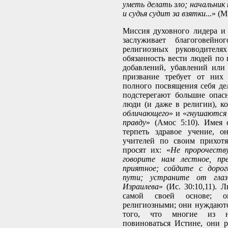
уметь делать зло; начальник
и судья судит за взятки
...» (М
Миссия духовного лидера и
заслуживает благоговейно
религиозных руководителя
обязанность вести людей по 
добавлений, убавлений или
призвание требует от них
полного посвящения себя дел
подстерегают большие опасн
люди (и даже в религии), к
обличающего
» и «
гнушаются 
правду
» (Амос 5:10). Имея
терпеть здравое учение, о
учителей по своим прихотя
просят их: «
Не пророчеств
говорите нам лестное, пр
приятное; сойдите с дорог
пути; устраните от гла
Израилева
» (Ис. 30:10,11).
самой своей основе; 
религиозными; они нуждаются
того, что многие из 
повиноваться Истине, они 