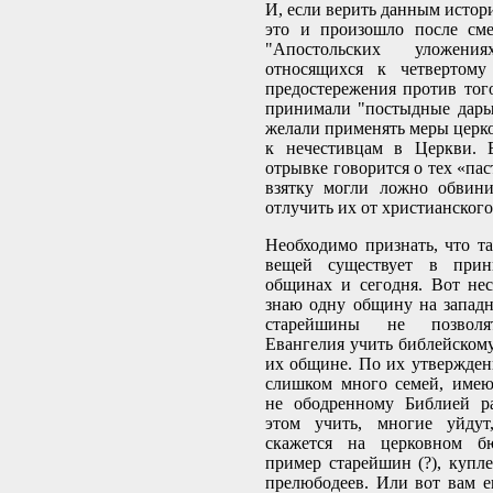
И, если верить данным истор
это и произошло после сме
"Апостольских уложения
относящихся к четвертому 
предостережения против тог
принимали "постыдные дары"
желали применять меры цер
к нечестивцам в Церкви. 
отрывке говорится о тех «пас
взятку могли ложно обвин
отлучить их от христианског
Необходимо признать, что т
вещей существует в при
общинах и сегодня. Вот нес
знаю одну общину на западн
старейшины не позволя
Евангелия учить библейскому
их общине. По их утвержден
слишком много семей, име
не ободренному Библией ра
этом учить, многие уйдут
скажется на церковном б
пример старейшин (?), купле
прелюбодеев. Или вот вам е