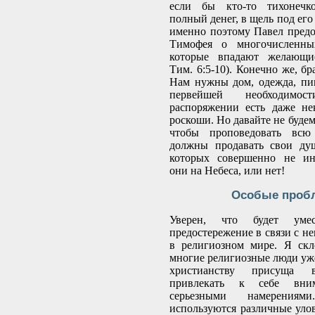
если бы кто-то тихонечко
полный денег, в щель под его
именно поэтому Павел предо
Тимофея о многочисленны
которые впадают желающие
Тим. 6:5-10). Конечно же, бр
Нам нужны дом, одежда, пи
первейшей необходим
распоряжении есть даже не
роскоши. Но давайте не будем
чтобы проповедовать вс
должны продавать свои душ
которых совершенно не инт
они на Небеса, или нет!
Особые проб
Уверен, что будет умес
предостережение в связи с н
в религиозном мире. Я скл
многие религиозные люди уже 
христианству присуща в
привлекать к себе вн
серьезными намерения
используются различные уло