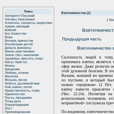
Темы:
Взяточничество (2)
Авторитет Писаний
Авторы, персонажи
[
Нра
Алкоголь, сигареты, наркотики
Армия, милиция
Взяточничеств
Библия
Бог, Божество
Вера
Предыдущая часть
Вечеря, причастие
Воспитание детей
Взяточничество 
Деньги, финансы
Жизнь христианина
Закон, грех, наказание
Склонность людей к тому,
Здоровье, красота, спорт
принимать взятки, является 
Иисус Христос
Иконы
сфер жизни. Даже религии не
Крещение
этой духовной болезни. В эп
Любовь, эгоизм
Валаам, живший во времена
Молитва
по пустыне, и который бы
Музыка, песни
Небеса, духовный мир
назван «пророком» (2 Пет. 
Ной, ковчег, потоп
взятку навести проклятие
Нравственность, этика
(Чис. 22-24). Несмотря н
Одиночество
Пасха, праздники
религиозным человеком, ег
Плод духа
неправедной
» послужила прич
Пожертвования
Пост
По-видимому, взяточничество
Проповедование