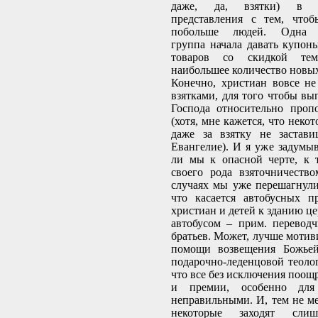
даже, да, взятки) в 
представления с тем, чтоб
побольше людей. Одна д
группа начала давать купон
товаров со скидкой тем
наибольшее количество новых
Конечно, христиан вовсе н
взятками, для того чтобы вы
Господа относительно проп
(хотя, мне кажется, что нек
даже за взятку не застави
Евангелие). И я уже задумы
ли мы к опасной черте, к т
своего рода взяточничеств
случаях мы уже перешагнули 
что касается автобусных п
христиан и детей к зданию ц
автобусом – прим. перевод
братьев. Может, лучше мотив
помощи возвещения Божьей
подарочно-леденцовой теоло
что все без исключения поощ
и премии, особенно для 
неправильными. И, тем не ме
некоторые заходят сли