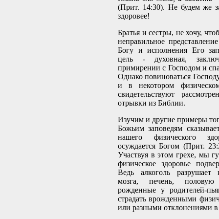
(Прит. 14:30). Не будем же 
здоровее!
Братья и сестры, не хочу, чт
неправильное представлени
Богу и исполнения Его зап
цель - духовная, заклю
примирении с Господом и сп
Однако повиноваться Господу
и в некотором физическо
свидетельствуют рассмотр
отрывки из Библии.
Изучим и другие примеры тог
Божьим заповедям сказывае
нашего физического здо
осуждается Богом (Прит. 23:2
Участвуя в этом грехе, мы г
физическое здоровье подвер
Ведь алкоголь разрушает 
мозга, печень, половую
рожденные у родителей-пья
страдать врожденными физи
или разными отклонениями в 