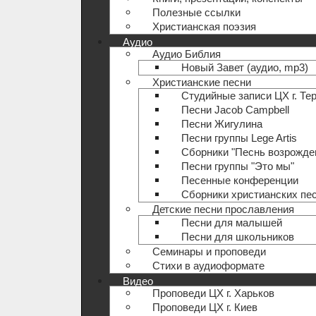
Полезные ccылки
Христианская поэзия
Аудио
Аудио Библия
Новый Завет (аудио, mp3)
Христианские песни
Студийные записи ЦХ г. Те
Песни Jacob Campbell
Песни Жигулина
Песни группы Lege Artis
Сборники "Песнь возрожде
Песни группы "Это мы"
Песенные конференции
Сборники христианских пе
Детские песни прославления
Песни для малышей
Песни для школьников
Семинары и проповеди
Стихи в аудиоформате
Видео
Проповеди ЦХ г. Харьков
Проповеди ЦХ г. Киев