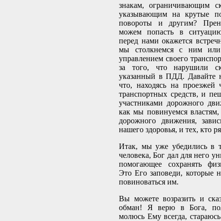
знакам, ограничивающим ск
указывающим на крутые по
повороты и другим? Прен
можем попасть в ситуацию
перед нами окажется встреч
мы столкнемся с ним или
управлением своего транспор
за того, что нарушили ск
указанный в ПДД. Давайте н
что, находясь на проезжей 
транспортных средств, и пеш
участниками дорожного дви
как мы повинуемся властям,
дорожного движения, завис
нашего здоровья, и тех, кто р
Итак, мы уже убедились в т
человека, Бог дал для него у
помогающее сохранять физи
Это Его заповеди, которые н
повиноваться им.
Вы можете возразить и ска
обман! Я верю в Бога, по
молюсь Ему всегда, стараюс