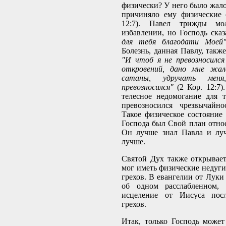
физически? У него было жало
причиняло ему физические 
12:7). Павел трижды мо
избавлении, но Господь ска
для тебя благодати Мое
Болезнь, данная Павлу, такж
"И чтоб я не превозносилс
откровений, дано мне жал
сатаны, удручать ме
превозносился"
(2 Кор. 12:7
телесное недомогание для 
превозносился чрезвычайно
Такое физическое состояние
Господа был Свой план относ
Он лучше знал Павла и луч
лучше.
Святой Дух также открывает
мог иметь физические недуги
грехов. В евангелии от Луки
об одном расслабленном, 
исцеление от Иисуса пос
грехов.
Итак, только Господь може