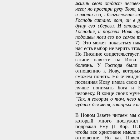
жизнь свою отдаст человек
него; но простри руку Твою, 
и плоти его, - благословит л
Господь сатане: вот, он в р
душу его сбереги. И отоше
Господня, и поразил Иова 
подошвы ноги его по самое т
7). Это может показаться н
нас есть выбор не верить это
Но Писание свидетельствует,
сатане навести на Иова
болезнь. У Господа был
отношению к Иову, которы
сможем понять. Но очевидно,
посланная Иову, имела свою 
лучше понимать Бога и 
человеку. В конце своих муч
"Так, я говорил о том, чего 
чудных для меня, которых я не
В Новом Завете читаем мы о
который много послужил
подражал Ему (1 Кор. 11:1
чтобы все христиане имели 
отношение. Но как Павел 