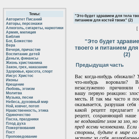
Темы:
"Это будет здравием для тела тво
Авторитет Писаний
питанием для костей твоих" (2)
Авторы, персонажи
Алкоголь, сигареты, наркотики
[
Армия, милиция
Библия
"Это будет здравие
Бог, Божество
Вера
твоего и питанием для
Вечеря, причастие
(2)
Воспитание детей
Деньги, финансы
Жизнь христианина
Предыдущая часть
Закон, грех, наказание
Здоровье, красота, спорт
Иисус Христос
Вас когда-нибудь обижали? У
Иконы
что-нибудь воровали? В
Крещение
незаслуженно причиняли 
Любовь, эгоизм
вашу первую реакцию: злост
Молитва
Музыка, песни
месть. И так мы часто и пос
Небеса, духовный мир
оказывается, разрушая себя
Ной, ковчег, потоп
какой рецепт предлагает 
Нравственность, этика
Одиночество
рецепт, сохраняющий наше з
Пасха, праздники
не воздавайте злом за зло, н
Плод духа
пред всеми человеками. Если
Пожертвования
стороны, будьте в мире со
Пост
Проповедование
мстите за себя, возлюбленны