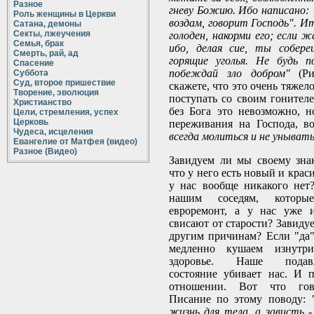
Разное
гневу Божию. Ибо написано:
Роль женщины в Церкви
воздам, говорит Господь". Ит
Сатана, демоны
Секты, лжеучения
голоден, накорми его; если 
Семья, брак
ибо, делая сие, ты собере
Смерть, рай, ад
горящие уголья. Не будь п
Спасение
побеждай зло добром"
(Ри
Суббота
Суд, второе пришествие
скажете, что это очень тяжел
Творение, эволюция
поступать со своим гонителе
Христианство
без Бога это невозможно, 
Цели, стремления, успех
Церковь
переживания на Господа, в
Чудеса, исцеления
всегда молиться и не уныват
Евангелие от Матфея (видео)
Разное (Видео)
Завидуем ли мы своему знак
что у него есть новый и крас
у нас вообще никакого нет
нашим соседям, которы
евроремонт, а у нас уже 
свисают от старости? Завиду
другим причинам? Если "да"
медленно кушаем изнутри
здоровье. Наше подавле
состояние убивает нас. И 
отношении. Вот что гов
Писание по этому поводу:
жизнь для тела, а зависть -