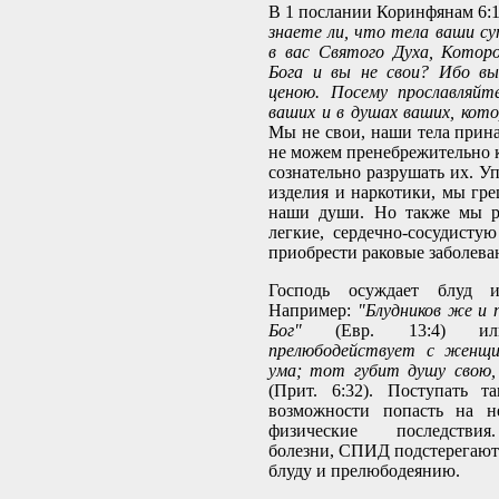
В 1 послании Коринфянам 6:1
знаете ли, что тела ваши с
в вас Святого Духа, Котор
Бога и вы не свои? Ибо вы
ценою. Посему прославляйт
ваших и в душах ваших, кот
Мы не свои, наши тела прина
не можем пренебрежительно к
сознательно разрушать их. У
изделия и наркотики, мы гр
наши души. Но также мы р
легкие, сердечно-сосудистую
приобрести раковые заболева
Господь осуждает блуд и
Например:
"Блудников же и 
Бог"
(Евр. 13:4) ил
прелюбодействует с женщи
ума; тот губит душу свою,
(Прит. 6:32). Поступать т
возможности попасть на н
физические последствия
болезни, СПИД подстерегают 
блуду и прелюбодеянию.