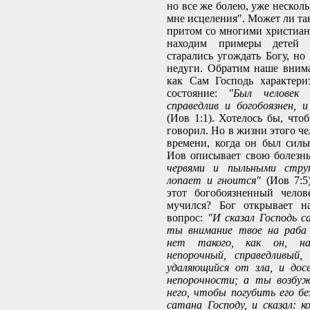
но все же болею, уже несколь
мне исцеления". Может ли та
притом со многими христиа
находим примеры детей 
старались угождать Богу, но
недуги. Обратим наше вним
как Сам Господь характери
состояние:
"Был человек 
справедлив и богобоязнен, и
(Иов 1:1). Хотелось бы, что
говорил. Но в жизни этого ч
времени, когда он был силь
Иов описывает свою болезнь
червями и пыльными стру
лопает и гноится"
(Иов 7:5)
этот богобоязненный челов
мучился? Бог открывает н
вопрос:
"И сказал Господь с
ты внимание твое на раба
нет такого, как он, на
непорочный, справедливый,
удаляющийся от зла, и дос
непорочности; а ты возбу
него, чтобы погубить его бе
сатана Господу, и сказал: к