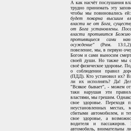
А как насчёт послушания вл
трудно принимать эту запове
чтобы мы повиновались ей
будет покорна высшим в
власти не от Бога, сущест
от Бога установлены. Пос
власти противится Божию 
противящиеся сами на
осуждение"
(Рим. 13:1,2
повеление, мы, в первую оче
Богом и сами выносим смер
своей души. Но также мы с
своё физическое здоровье. По
о соблюдении правил дор
(ПДД). Кто установил их? В
ли их исполнять? Да! Де
"Всякое бывает", - можем от
таки нарушая эти правила
властями, мы грешим. Однако
свое здоровье. Переходя 
неустановленных местах, 
сбитыми автомобилем, и те
свое здоровье, а возможн
водителя и пассажиров.
автомобиль, внимательны 