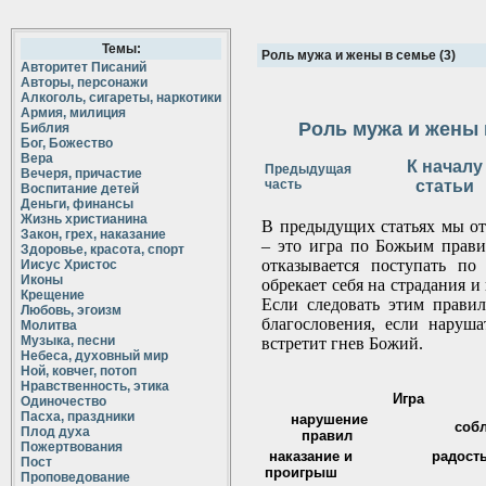
Темы:
Роль мужа и жены в семье (3)
Авторитет Писаний
Авторы, персонажи
Алкоголь, сигареты, наркотики
Армия, милиция
Роль мужа и жены в
Библия
Бог, Божество
Вера
К началу
Предыдущая
Вечеря, причастие
часть
статьи
Воспитание детей
Деньги, финансы
Жизнь христианина
В предыдущих статьях мы от
Закон, грех, наказание
– это игра по Божьим прави
Здоровье, красота, спорт
отказывается поступать по
Иисус Христос
Иконы
обрекает себя на страдания и
Крещение
Если следовать этим правил
Любовь, эгоизм
благословения, если наруша
Молитва
Музыка, песни
встретит гнев Божий.
Небеса, духовный мир
Ной, ковчег, потоп
Нравственность, этика
Игра
Одиночество
Пасха, праздники
нарушение
соб
Плод духа
правил
Пожертвования
наказание и
радост
Пост
проигрыш
Проповедование