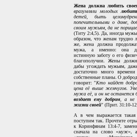
Жена должна любить свое
вразумляли молодых
любит
детей, быть целомудрен
попечительными о доме, до
своим мужьям, да не порица
(Титу 2:4,5). Да, иногда муж
образом, что женам трудно л
же, жена должна продолжа
мужа, а именно: она до
истинную заботу о его физи
благополучии. Жены должн
дабы угождать мужьям, даже
достаточно много времени
собственные планы. О доброд
говорит: "
Кто найдет добр
цена её выше жемчугов. Уве
мужа её, и он не останется
воздает ему добром
, а не
жизни своей
" (Прит. 31:10-12
А в чем выражается такая
поступим так. Прочтите отры
к Коринфянам 13:4-7, замен
сначала на слово «
муж
», 