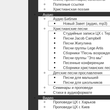
Полезные ccылки
Христианская поэзия
Аудио
Аудио Библия
Новый Завет (аудио, mp3)
Христианские песни
Студийные записи ЦХ г. Те
Песни Jacob Campbell
Песни Жигулина
Песни группы Lege Artis
Сборники "Песнь возрожде
Песни группы "Это мы"
Песенные конференции
Сборники христианских пе
Детские песни прославления
Песни для малышей
Песни для школьников
Семинары и проповеди
Стихи в аудиоформате
Видео
Проповеди ЦХ г. Харьков
Проповеди ЦХ г. Киев