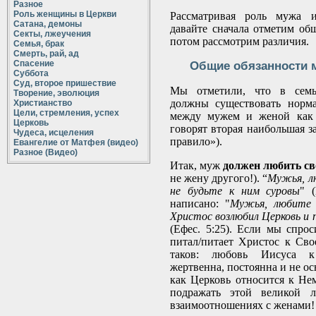
Разное
Роль женщины в Церкви
Рассматривая роль мужа 
Сатана, демоны
давайте сначала отметим общ
Секты, лжеучения
потом рассмотрим различия.
Семья, брак
Смерть, рай, ад
Спасение
Общие обязанности 
Суббота
Суд, второе пришествие
Мы отметили, что в семье
Творение, эволюция
должны существовать норм
Христианство
Цели, стремления, успех
между мужем и женой как 
Церковь
говорят вторая наибольшая з
Чудеса, исцеления
правило»).
Евангелие от Матфея (видео)
Разное (Видео)
Итак, муж
должен
любить
св
не жену другого!). “
Мужья, л
не будьте к ним суровы
" 
написано: "
Мужья, любите 
Христос возлюбил Церковь и п
(Ефес. 5:25). Если мы спро
питал/питает Христос к Св
таков: любовь Иисуса к
жертвенна, постоянна и не ос
как Церковь относится к Н
подражать этой великой 
взаимоотношениях с женами!