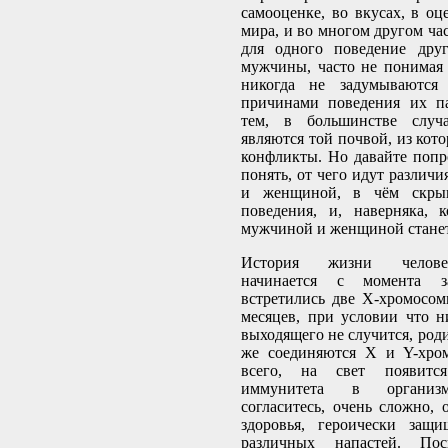
самооценке, во вкусах, в о
мира, и во многом другом час
для одного поведение дру
мужчины, часто не понимая 
никогда не задумываются
причинами поведения их п
тем, в большинстве случ
являются той почвой, из кот
конфликты. Но давайте попро
понять, от чего идут различ
и женщиной, в чём скры
поведения, и, наверняка, 
мужчиной и женщиной стане
История жизни человек
начинается с момента з
встретились две Х-хромосомы
месяцев, при условии что н
выходящего не случится, роди
же соединяются Х и Y-хром
всего, на свет появитс
иммунитета в организм
согласитесь, очень сложно, 
здоровья, героически защи
различных напастей. По