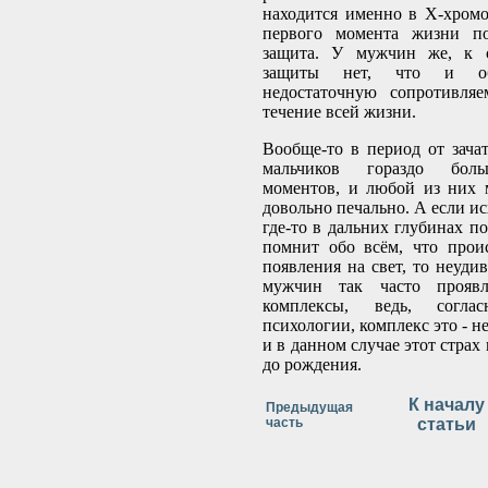
находится именно в Х-хром
первого момента жизни по
защита. У мужчин же, к с
защиты нет, что и об
недостаточную сопротивляе
течение всей жизни.
Вообще-то в период от зача
мальчиков гораздо боль
моментов, и любой из них 
довольно печально. А если ис
где-то в дальних глубинах п
помнит обо всём, что прои
появления на свет, то неуди
мужчин так часто проявл
комплексы, ведь, соглас
психологии, комплекс это - н
и в данном случае этот страх
до рождения.
К началу
Предыдущая
часть
статьи