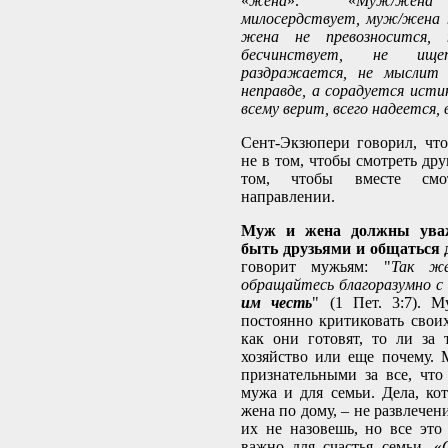
«
жена
». «
Муж/жена
милосердствует, муж/жена 
жена не превозносится, 
бесчинствует, не ищ
раздражается, не мыслит 
неправде, а сорадуется исти
всему верит, всего надеется,
Сент-Экзюпери говорил, чт
не в том, чтобы смотреть друг
том, чтобы вместе см
направлении.
Муж и жена должны уваж
быть друзьями и общаться 
говорит мужьям: "
Так ж
обращайтесь благоразумно 
им честь
" (1 Пет. 3:7). 
постоянно критиковать своих
как они готовят, то ли за 
хозяйство или еще почему.
признательными за все, чт
мужа и для семьи. Дела, ко
жена по дому, – не развлече
их не назовешь, но все это
важно для счастья семьи. «