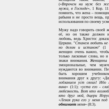
(«
Впрочем ни муж без же
мужа, в Господе
», 1 Кор. 1
помнить, что жена – помощник
рабыня и не просто вещь, пр
использования по своему усм
Мужу надо говорить своей ж
её, но он также должен и
любовь, ведь Христос дока
Церкви. "
Станем любить не с
но делом и истиною
" (1 
женщин очень важно, чтоб
только ласковые слова, но и
знаки внимания. Женщины 
эмоциональные, чем муж
нуждаются во внимании. Пе
быть хорошим учебник
внимания друг к другу: «
Д
лобзанием уст своих! Ибо 
вина
» (1:1); «
уста его - сла
любезность. Вот кто возлюб
кто друг мой, дщери Иерус
«
Левая рука его у меня под 
обнимает
меня
» (8:3).