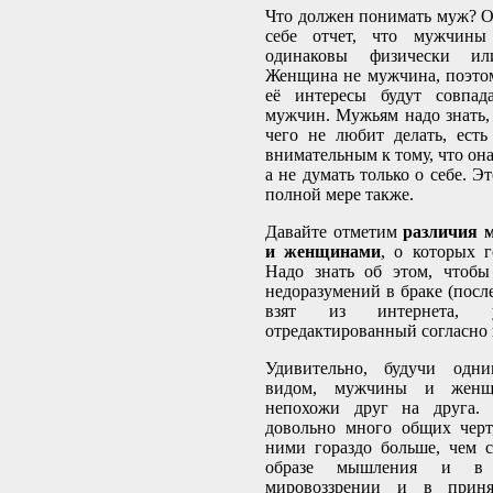
Что должен понимать муж? О
себе отчет, что мужчин
одинаковы физически ил
Женщина не мужчина, поэтом
её интересы будут совпад
мужчин. Мужьям надо знать,
чего не любит делать, есть
внимательным к тому, что она
а не думать только о себе. Э
полной мере также.
Давайте отметим
различия 
и женщинами
, о которых г
Надо знать об этом, чтобы
недоразумений в браке (пос
взят из интернета, 
отредактированный согласно 
Удивительно, будучи одни
видом, мужчины и женщ
непохожи друг на друга.
довольно много общих черт
ними гораздо больше, чем с
образе мышления и в 
мировоззрении и в прин