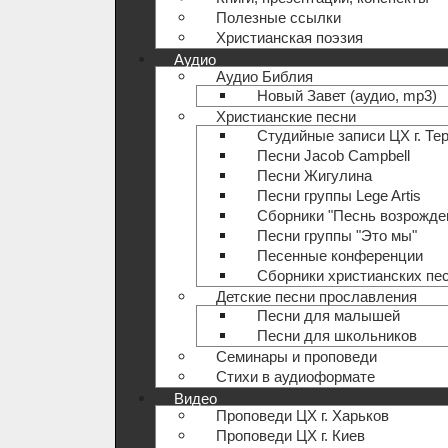
Полезные ccылки
Христианская поэзия
Аудио
Аудио Библия
Новый Завет (аудио, mp3)
Христианские песни
Студийные записи ЦХ г. Те
Песни Jacob Campbell
Песни Жигулина
Песни группы Lege Artis
Сборники "Песнь возрожде
Песни группы "Это мы"
Песенные конференции
Сборники христианских пе
Детские песни прославления
Песни для малышей
Песни для школьников
Семинары и проповеди
Стихи в аудиоформате
Видео
Проповеди ЦХ г. Харьков
Проповеди ЦХ г. Киев