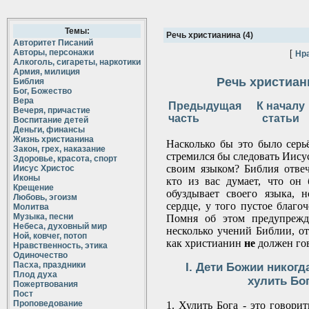
Темы:
Речь христианина (4)
Авторитет Писаний
Авторы, персонажи
[
Нра
Алкоголь, сигареты, наркотики
Армия, милиция
Речь христиани
Библия
Бог, Божество
Вера
Предыдущая
К началу
Вечеря, причастие
часть
статьи
Воспитание детей
Деньги, финансы
Жизнь христианина
Насколько бы это было серьё
Закон, грех, наказание
стремился бы следовать Иисус
Здоровье, красота, спорт
своим языком? Библия отвеч
Иисус Христос
Иконы
кто из вас думает, что он 
Крещение
обуздывает своего языка, 
Любовь, эгоизм
сердце, у того пустое благоч
Молитва
Музыка, песни
Помня об этом предупрежд
Небеса, духовный мир
несколько учений Библии, от
Ной, ковчег, потоп
как христианин
не
должен го
Нравственность, этика
Одиночество
Пасха, праздники
I. Дети Божии никог
Плод духа
хулить Бо
Пожертвования
Пост
Проповедование
1. Хулить Бога - это говори