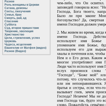
Разное
чем-либо, что Он освятил.
Роль женщины в Церкви
заповедей говорила ясно: "Н
Сатана, демоны
Господа, Бога твоего, напра
Секты, лжеучения
Семья, брак
Было ли при законе Моис
Смерть, рай, ад
богохульство? Да, смертная 
Спасение
имени Господня должен умереть
Суббота
Суд, второе пришествие
Творение, эволюция
2. Мы живем во время, когда
Христианство
имени Господа. Действи
Цели, стремления, успех
используют имя Божье н
Церковь
Чудеса, исцеления
упоминаем имя Божье, буд
Евангелие от Матфея (видео)
используем его для выра
Разное (Видео)
хвалы и почтения или, чтобы
Нем и о Его делах. Каким 
многие употребляют имя Г
Люди часто используют имя Г
вслух произнося слова "Б
“Господи”, “Боже мой” ил
потому, что случилось что-л
или им непонравившееся. 
братья и сестры, если что-т
вызывает гнев, зачем прои
Господа? Незачем! Мы не д
имя Господа так, будто это 
слово. Пожалуйста, серьёзно