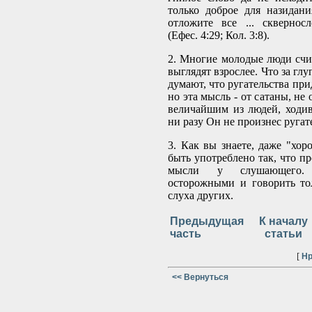
только доброе для назидани
отложите все ... сквернос
(Ефес. 4:29; Кол. 3:8).
2. Многие молодые люди счит
выглядят взрослее. Что за гл
думают, что ругательства пр
но эта мысль - от сатаны, не
величайшим из людей, ходи
ни разу Он не произнес ругат
3. Как вы знаете, даже "хор
быть употреблено так, что п
мысли у слушающего.
осторожными и говорить то
слуха других.
Предыдущая
К началу
часть
статьи
[
Нр
<< Вернуться