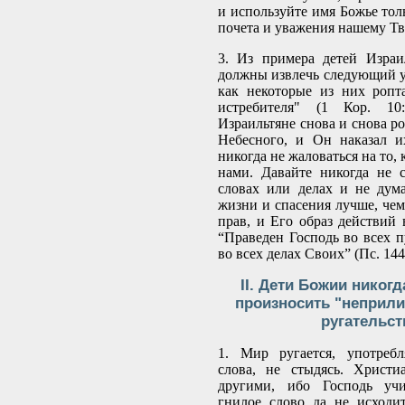
и используйте имя Божье тол
почета и уважения нашему Тв
3. Из примера детей Изра
должны извлечь следующий у
как некоторые из них ропт
истребителя" (1 Кор. 10
Израильтяне снова и снова р
Небесного, и Он наказал и
никогда не жаловаться на то, 
нами. Давайте никогда не 
словах или делах и не дум
жизни и спасения лучше, чем
прав, и Его образ действий 
“Праведен Господь во всех п
во всех делах Своих” (Пс. 144
II. Дети Божии никог
произносить "неприли
ругательст
1. Мир ругается, употребл
слова, не стыдясь. Христ
другими, ибо Господь учи
гнилое слово да не исходи