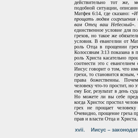
действительно тот же, 
подобной ситуации, описанн
Матфея 6:14, где сказано: «
И
прощать людям согрешения 
вам Отец ваш Небесный
».
единственное условие для п
грехов, но такое же обязател
условия. В евангелии от Мат
роль Отца в прощении грех
Колоссянам 3:13 показана в 
роль Христа касательно про
соотнести это с евангелием 
Иисус говорит о том, что им
грехи, то становится ясным, 
права божественны. Почем
человеку что-то простит, но 
ему Бог, результат в день су
Но можете ли вы себе пред
когда Христос простил челове
грех не прощает человеку
Очевидно, прощение греха пр
прав и власти Отца и Христа.
Иисус – законодат