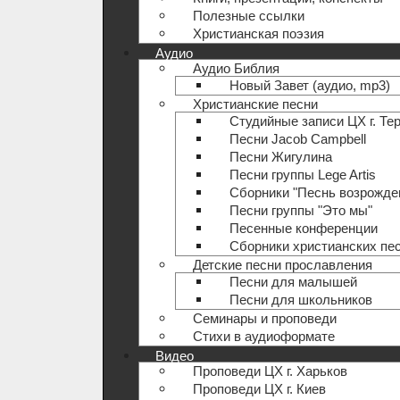
Полезные ccылки
Христианская поэзия
Аудио
Аудио Библия
Новый Завет (аудио, mp3)
Христианские песни
Студийные записи ЦХ г. Те
Песни Jacob Campbell
Песни Жигулина
Песни группы Lege Artis
Сборники "Песнь возрожде
Песни группы "Это мы"
Песенные конференции
Сборники христианских пе
Детские песни прославления
Песни для малышей
Песни для школьников
Семинары и проповеди
Стихи в аудиоформате
Видео
Проповеди ЦХ г. Харьков
Проповеди ЦХ г. Киев