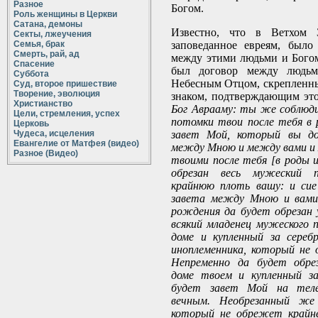
Разное
Богом.
Роль женщины в Церкви
Сатана, демоны
Известно, что в Ветхом З
Секты, лжеучения
Семья, брак
заповеданное евреям, было
Смерть, рай, ад
между этими людьми и Богом
Спасение
был договор между людь
Суббота
Небесным Отцом, скрепленны
Суд, второе пришествие
Творение, эволюция
знаком, подтверждающим этот
Христианство
Бог Аврааму: ты же соблюд
Цели, стремления, успех
потомки твои после тебя в 
Церковь
Чудеса, исцеления
завет Мой, который вы д
Евангелие от Матфея (видео)
между Мною и между вами и
Разное (Видео)
твоими после тебя [в роды и
обрезан весь мужеский п
крайнюю плоть вашу: и сие
завета между Мною и вами
рождения да будет обрезан 
всякий младенец мужеского 
доме и купленный за серебр
иноплеменника, который не 
Непременно да будет обре
доме твоем и купленный за
будет завет Мой на тел
вечным. Необрезанный же 
который не обрежет крайне