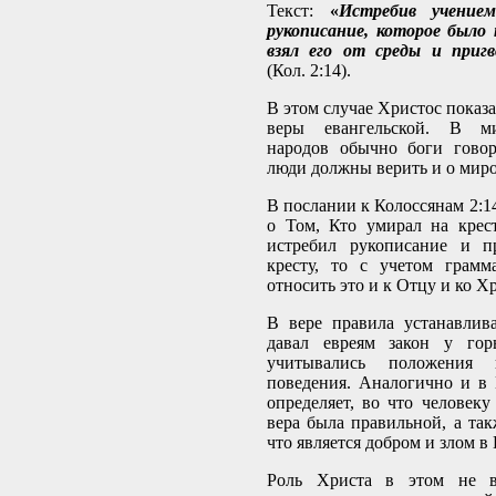
Текст:
«
Истребив учение
рукописание, которое было
взял его от среды и пригв
(Кол. 2:14).
В этом случае Христос показа
веры евангельской. В м
народов обычно боги говор
люди должны верить и о миро
В послании к Колоссянам 2:14
о Том, Кто умирал на крес
истребил рукописание и п
кресту, то с учетом грамм
относить это и к Отцу и ко Хр
В вере правила устанавлив
давал евреям закон у го
учитывались положени
поведения. Аналогично и в 
определяет, во что человеку
вера была правильной, а так
что является добром и злом в 
Роль Христа в этом не вт