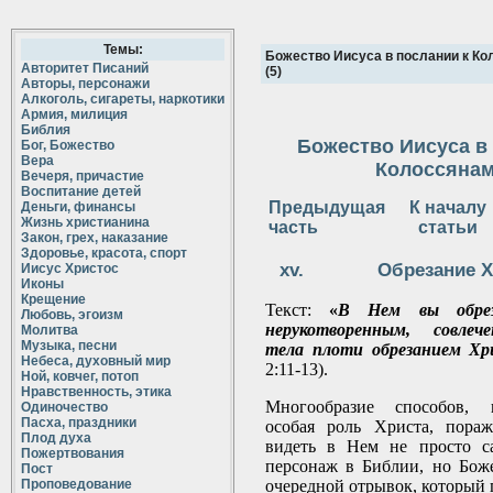
Темы:
Божество Иисуса в послании к К
Авторитет Писаний
(5)
Авторы, персонажи
Алкоголь, сигареты, наркотики
Армия, милиция
Библия
Божество Иисуса в
Бог, Божество
Вера
Колоссянам 
Вечеря, причастие
Воспитание детей
Предыдущая
К началу
Деньги, финансы
Жизнь христианина
часть
статьи
Закон, грех, наказание
Здоровье, красота, спорт
Обрезание 
Иисус Христос
Иконы
Крещение
Текст:
«
В Нем вы обрез
Любовь, эгоизм
нерукотворенным, совлече
Молитва
Музыка, песни
тела плоти обрезанием Х
Небеса, духовный мир
2:11-13).
Ной, ковчег, потоп
Нравственность, этика
Многообразие способов, 
Одиночество
Пасха, праздники
особая роль Христа, пора
Плод духа
видеть в Нем не просто с
Пожертвования
персонаж в Библии, но Бож
Пост
Проповедование
очередной отрывок, который 