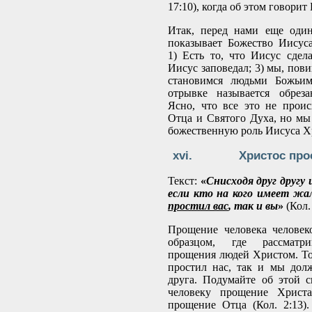
17:10), когда об этом говорит 
Итак, перед нами еще один
показывает Божество Иисус
1) Есть то, что Иисус сдела
Иисус заповедал; 3) мы, пов
становимся людьми Божьим
отрывке называется обрез
Ясно, что все это не проис
Отца и Святого Духа, но мы
божественную роль Иисуса Х
Христос про
Текст:
«
Снисходя друг другу 
если кто на кого имеет жа
простил вас
, так и вы
»
(Кол.
Прощение человека человек
образцом, где рассматри
прощения людей Христом. То 
простил нас, так и мы дол
друга. Подумайте об этой с
человеку прощение Христ
прощение Отца (Кол. 2:13). 