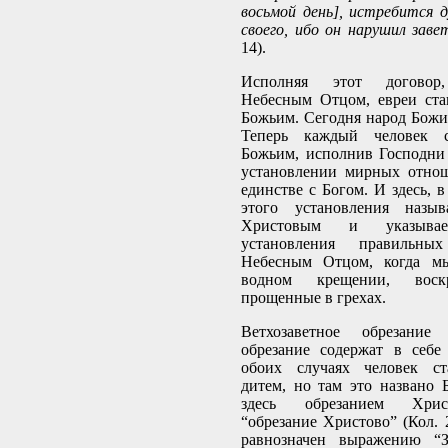
восьмой день], истребится 
своего, ибо он нарушил зав
14).
Исполняя этот договор,
Небесным Отцом, евреи ста
Божьим. Сегодня народ Божий
Теперь каждый человек с
Божьим, исполнив Господни
установлении мирных отно
единстве с Богом. И здесь, в
этого установления назыв
Христовым и указыва
установления правильн
Небесным Отцом, когда мы
водном крещении, воскр
прощенные в грехах.
Ветхозаветное обрезание
обрезание содержат в себе
обоих случаях человек ст
дитем, но там это названо 
здесь обрезанием Хри
“обрезание Христово” (Кол. 2
равнозначен выражению “З