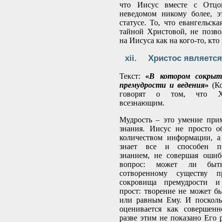
что Иисус вместе с Отцо
неведомом никому более, э
статусе. То, что евангельска
тайной Христовой, не позво
на Иисуса как на кого-то, кто
Христос являетс
Текст:
«
В котором сокрыт
премудрости и ведения
»
(Ко
говорят о том, что Хр
всезнающим.
Мудрость – это умение при
знания. Иисус не просто о
количеством информации, а
знает все и способен по
знанием, не совершая ошиб
вопрос: может ли быт
сотворенному существу п
сокровища премудрости и
прост: творение не может б
или равным Ему. И посколь
оценивается как совершенн
разве этим не показано Его 