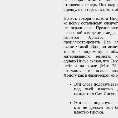
отношения теперь. Поэтому, 
оценку, мы вторгались бы в о
Но вот, говоря о власти Ии
ко всему остальному, следует
не ограничена. Представьт
вселенной в виде пирамиды,
является Христос 
проиллюстрировать Его вл
скажет: такой образ, он мож
только к видимому, к обла
материального, земного, 
однако Иисус сказал, что Ему
небе и на земле (Мат. 28:
означают, что всякая вла
Христу как в физическом мире
Эти слова подразумеваю
под чьей властью
находиться Сам Иисус.
Эти слова подразумеваю
кто не должен был б
властью Иисуса.