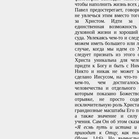
чтобы наполнить жизнь всех 
Павел предостерегает, говор
не увлечься этим вместо тог
за Христом. Идти за 
единственная возможност
духовной жизни и хороший 
суда. Увлекаясь чем-то и след
можем иметь большего или л
случае, когда мы идем со 
следует признать из этого 
Христа уникальна для чел
придти к Богу и быть с Ни
Никто и никак не может за
сделано Иисусом, на что-то 
кем-то, чем достигало
человечества и отдельного 
которым показано Божеств
отрывке, не просто сод
исключительную роль Христа,
грандиозные масштабы Его по
а также значение и силу
учения. Сам Он об этом сказ
«
Я есмь путь и истина и 
приходит к Отцу, как то
(Иоан. 14:6). Но вымысл