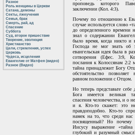
Разное
проповедь которого Пав
Роль женщины в Церкви
заключении (Кол. 4:3).
Сатана, демоны
Секты, лжеучения
Семья, брак
Почему по отношению к Ев
Смерть, рай, ад
случае используется слово «
Спасение
до определенного времени 
Суббота
знал о содержании Евангел
Суд, второе пришествие
Творение, эволюция
было время, когда никто и
Христианство
Господа не мог знать об 
Цели, стремления, успех
евангельская идея была в ра
Церковь
Чудеса, исцеления
сотворения (Ефес. 3:9, К
Евангелие от Матфея (видео)
послания к Колоссянам 2:2 м
Разное (Видео)
тайна принадлежит Богу Отц
обстоятельство позволяет
равном положении с Отцом.
Но теперь представьте себе 
Бога имеется великая та
спасения человечества, и о н
и я. Кто-то скажет: это 
правдоподобно. Кто-то спр
намек на то, что среди нас
посвященный? Но почему
Иисусу выражение «тайна 
глубокий и разумный смысл?