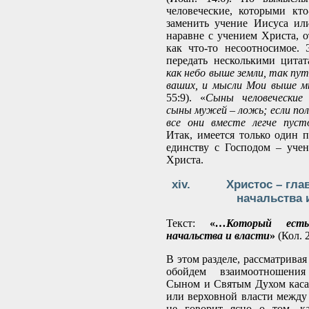
человеческие, которыми кт
заменить учение Иисуса ил
наравне с учением Христа, о
как что-то несоотносимое.
передать несколькими цита
как небо выше земли, так пу
ваших, и мысли Мои выше м
55:9). «
Сыны человеческие
сыны мужей – ложь; если пол
все они вместе легче пус
Итак, имеется только один 
единству с Господом – уче
Христа.
Христос – гла
начальства 
Текст:
«
…Который есть
начальства и власти
»
(Кол. 2
В этом разделе, рассматривая
обойдем взаимоотношени
Сыном и Святым Духом каса
или верховной власти между
не говорит ясно о том, к