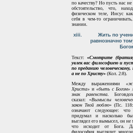
по качеству? Но пусть нас не
обстоятельство, что, нах
физическом теле, Иисус ка
себя в чем-то ограничивать
знании.
Жить по учен
равнозначно тому
Бого
Текст:
«
Смотрите (братия
увлек вас философиею и пу
по преданию человеческому,
а не по Христу
»
(Кол. 2:8).
Между выражениями
«ж
Христа»
и
«быть с Богом» 
знак равенства
. Боговдо
сказал: «
Вымыслы человече
закон Твой люблю
» (Пс. 118
означают следующее: чт
придумал и насколько б
выглядел его вымысел, он не 
что исходит от Бога. Д
философия выглядит много