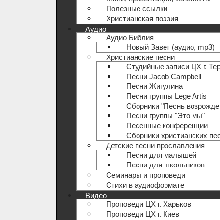
Полезные ccылки
Христианская поэзия
Аудио
Аудио Библия
Новый Завет (аудио, mp3)
Христианские песни
Студийные записи ЦХ г. Те
Песни Jacob Campbell
Песни Жигулина
Песни группы Lege Artis
Сборники "Песнь возрожде
Песни группы "Это мы"
Песенные конференции
Сборники христианских пе
Детские песни прославления
Песни для малышей
Песни для школьников
Семинары и проповеди
Стихи в аудиоформате
Видео
Проповеди ЦХ г. Харьков
Проповеди ЦХ г. Киев