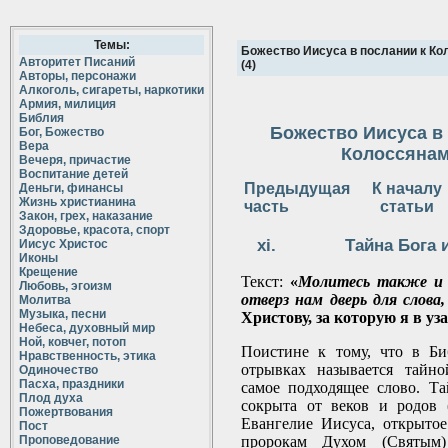
Темы:
Божество Иисуса в послании к К
Авторитет Писаний
(4)
Авторы, персонажи
Алкоголь, сигареты, наркотики
Армия, милиция
Библия
Божество Иисуса в
Бог, Божество
Вера
Колоссянам 
Вечеря, причастие
Воспитание детей
Предыдущая
К началу
Деньги, финансы
Жизнь христианина
часть
статьи
Закон, грех, наказание
Здоровье, красота, спорт
Тайна Бога 
Иисус Христос
Иконы
Крещение
Текст:
«
Молитесь также и 
Любовь, эгоизм
отверз нам дверь для слова
Молитва
Музыка, песни
Христову, за которую я в уз
Небеса, духовный мир
Ной, ковчег, потоп
Поистине к тому, что в Б
Нравственность, этика
отрывках называется тайно
Одиночество
Пасха, праздники
самое подходящее слово. Та
Плод духа
сокрыта от веков и родов (
Пожертвования
Евангелие Иисуса, открыто
Пост
Проповедование
пророкам Духом (Святым) 